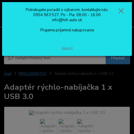
Potrebujete poradiť s výberom, kontaktujte nás:
0
ks
0904 963 527
0904 963 527, Po - Pia: 08:00 - 16:00
za
0,00 €
Po - Pia: 08:00 - 16:00
info@hifi-auto.sk
Prajeme príjemné nakupovanie
Menu
Zatvoriť
Hľadať
Úvod
PRÍSLUŠENSTVO
Adaptér rýchlo-nabíjačka 1 x USB 3.0
Adaptér rýchlo-nabíjačka 1 x
USB 3.0