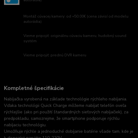
autorádia)
Montáž cúvacej kamery: od =50,00€ (cena závisí od modelu
autorádia)
Vieme pripojiť: originálnu cúvaciu kameru, hudobný sound
systém
Vieme pripojiť: prednú DVR kameru
Kompletné špecifikácie
Nabíjačka vyrobená na základe technológie rýchleho nabíjania.
Vďaka technológii Quick Charge môžeme nabíjať telefón oveľa
rýchlejšie (ako pri použití štandardných sieťových nabíjačiek), za
predpokladu, samozrejme, že smartphone podporuje rýchlu
nabíjaciu technológiu.
Umožňuje rýchle a jednoduché dobíjanie batérie všade tam, kde je
k dispozícii napätie 110-220V.