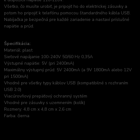
Všetko, čo musíte urobiť, je pripojiť ho do elektrickej zásuvky a
potom ho pripojiť k telefónu pomocou štandardného kábla USB.
Nabíjačka je bezpečná pre každé zariadenie a nastaví príslušné
napätie a prúd.
Špecifikácia:
Materiál: plast
Sieťové napájanie 100-240V 50/60 Hz 0,35A
Výstupné napätie: 5V (pri 2400mA)
Maximálny výstupný prúd: 5V 2400mA (a 9V 1800mA alebo 12V
pri 1500mA)
Vhodné pre všetky typy káblov USB (kompatibilné s rozhraním
USB 2.0)
Viacúrovňový prepäťový ochranný systém
Vhodné pre zásuvky s uzemnením (kolík)
Rozmery: 4,8 cm x 4,8 cm x 2,6 cm
Farba: čierna
Tovar zaradený v kategóriách