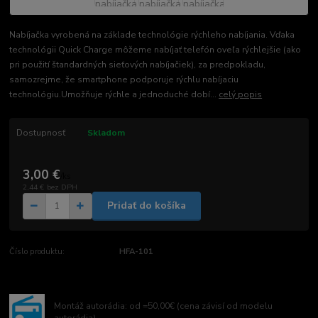
Nabíjačka vyrobená na základe technológie rýchleho nabíjania. Vďaka
technológii Quick Charge môžeme nabíjať telefón oveľa rýchlejšie (ako
pri použití štandardných sieťových nabíjačiek), za predpokladu,
samozrejme, že smartphone podporuje rýchlu nabíjaciu
technológiu.Umožňuje rýchle a jednoduché dobí...
celý popis
Dostupnosť
Skladom
3,00 €
/
ks
2,44 €
bez DPH
Pridať do košíka
Číslo produktu:
HFA-101
Montáž autorádia: od =50,00€ (cena závisí od modelu