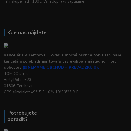
Pri nákupe nad =100€ Vám dopravu zaplatíme
Kde nás nájdete
Kancelária v Terchovej: Tovar je možné osobne prevziať v našej
kancelárii po objednaní tovaru cez e-shop a následnom tel.
dohovore
(!!! NEMÁME OBCHOD = PREVÁDZKU !!!).
TOMDO s. r. o.
Biely Potok 623
01306 Terchová
GPS súradnice: 49°15'31.6"N 19°03'27.8"E
Potrebujete
poradiť?