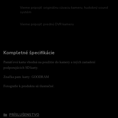
Vieme pripojiť: originálnu cúvaciu kameru, hudobný sound
systém
Vieme pripojiť: prednú DVR kameru
Kompletné špecifikácie
Pamäťová karta vhodná na použitie do kamery a iných zariadení
podporujúcich SD karty.
Značka pam. karty: GOODRAM
Fotografie k produktu sú ilustračné.
Tovar zaradený v kategóriách
PRÍSLUŠENSTVO