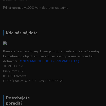
Pri nákupe nad =100€ Vám dopravu zaplatíme
Kde nás nájdete
Kancelária v Terchovej: Tovar je možné osobne prevziať v našej
kancelárii po objednaní tovaru cez e-shop a následnom tel.
dohovore
(!!! NEMÁME OBCHOD = PREVÁDZKU !!!).
TOMDO s. r. o.
Biely Potok 623
01306 Terchová
GPS súradnice: 49°15'31.6"N 19°03'27.8"E
Potrebujete
poradiť?