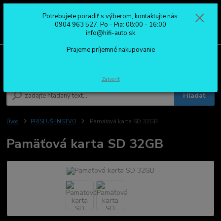
Potrebujete poradiť s výberom, kontaktujte nás:
0
ks
0904 963 527
0904 963 527, Po - Pia: 08:00 - 16:00
za
0,00 €
Po - Pia: 08:00 - 16:00
info@hifi-auto.sk
Prajeme príjemné nakupovanie
Menu
Zatvoriť
Hľadať
Úvod
PRÍSLUŠENSTVO
Pamäťová karta SD 32GB
Pamäťová karta SD 32GB