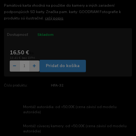
Pamäťová karta vhodná na použitie do kamery a iných zariadení
podporujúcich SD karty. Značka pam. karty: GOODRAM Fotografie k
produktu sú ilustračné.
celý popis
Dostupnosť
Skladom
16,50 €
/
ks
13,41 €
bez DPH
Pridať do košíka
Číslo produktu:
HFA-32
Montáž autorádia: od =50,00€ (cena závisí od modelu
autorádia)
Montáž cúvacej kamery: od =50,00€ (cena závisí od modelu
autorádia)