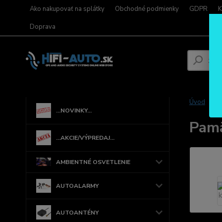
Ako nakupovať na splátky
Obchodné podmienky
GDPR
K
Doprava
Úvod
...NOVINKY...
Pamä
...AKCIE/VÝPREDAJ...
AMBIENTNÉ OSVETLENIE
AUTOALARMY
AUTOANTÉNY