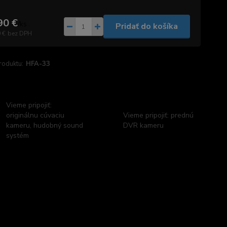
90 €
/
ks
Pridať do košíka
 €
bez DPH
roduktu:
HFA-33
Vieme pripojiť:
originálnu cúvaciu
Vieme pripojiť: prednú
kameru, hudobný sound
DVR kameru
systém