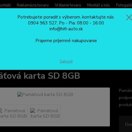
ontakt
Reklamácia tovaru
Vrátenie tovaru
Montáž u nás
Fotogalé
Potrebujete poradiť s výberom, kontaktujte nás:
0904 963 527, Po - Pia: 08:00 - 16:00
Potreb
info@hifi-auto.sk
Zavola
Hľadať
0904
Prajeme príjemné nakupovanie
Po - Pi
PRÍSLUŠENSTVO
Pamäťová karta SD 8GB
Zatvoriť
ťová karta SD 8GB
Pamäťo
podpor
produk
Dos