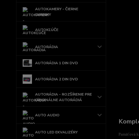
AUTOKAMERY - ČIERNE
SKRINKY
AUTOKĽÚČE
AUTORÁDIA
AUTORÁDIA 1 DIN DVD
AUTORÁDIA 2 DIN DVD
AUTORÁDIA - ROZŠÍRENIE PRE
ORIGINÁLNE AUTORÁDIÁ
AUTO AUDIO
Komple
AUTO LED EKVALIZÉRY
Pamäťová ka