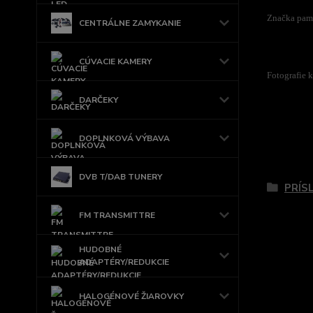
Značka pam
CENTRÁLNE ZAMYKANIE
CÚVACIE KAMERY
Fotografie k
DARČEKY
DOPLNKOVÁ VÝBAVA
Tovar 
DVB T/DAB TUNERY
PRÍS
FM TRANSMITTRE
HUDOBNÉ
ADAPTÉRY/REDUKCIE
HALOGÉNOVÉ ŽIAROVKY