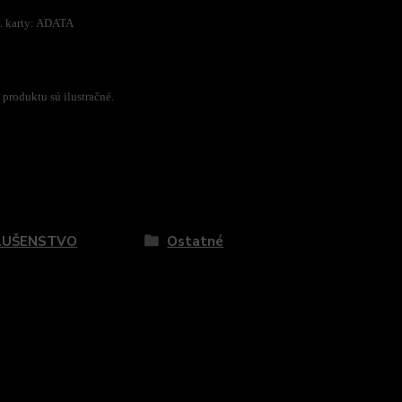
. karty: ADATA
 produktu sú ilustračné.
zaradený v kategóriách
LUŠENSTVO
Ostatné