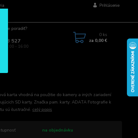
ria
Prihlásenie
ujete poradiť?
jte.
0
ks
za
0,00 €
 963 527
a: 08:00 - 16:00
vá karta vhodná na použitie do kamery a iných zariadení
ujúcich SD karty. Značka pam. karty: ADATA Fotografie k
tu sú ilustračné.
celý popis
tupnosť
na objednávku