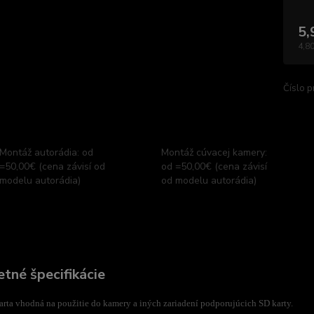
5,
4,80
Číslo p
Montáž autorádia: od
Montáž cúvacej kamery:
=50,00€ (cena závisí od
od =50,00€ (cena závisí
modelu autorádia)
od modelu autorádia)
tné špecifikácie
rta vhodná na použitie do kamery a iných zariadení podporujúcich SD karty.