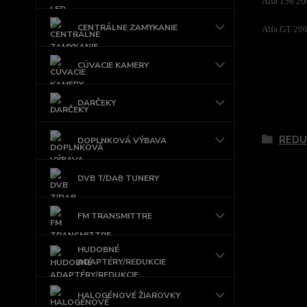
Alfa 156 2
CENTRÁLNE ZAMYKANIE
Alfa GT 20
CÚVACIE KAMERY
DARČEKY
Tovar 
REDU
DOPLNKOVÁ VÝBAVA
DVB T/DAB TUNERY
FM TRANSMITTRE
HUDOBNÉ
ADAPTÉRY/REDUKCIE
HALOGÉNOVÉ ŽIAROVKY