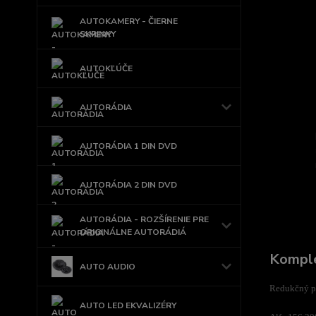
AUTOKAMERY - ČIERNE
SKRINKY
AUTOKĽÚČE
AUTORÁDIA
AUTORÁDIA 1 DIN DVD
AUTORÁDIA 2 DIN DVD
AUTORÁDIA - ROZŠÍRENIE PRE
ORIGINÁLNE AUTORÁDIÁ
Komple
AUTO AUDIO
Redukčný pl
AUTO LED EKVALIZÉRY