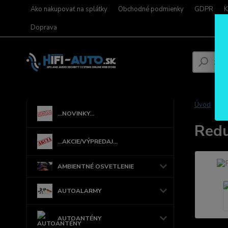
Ako nakupovať na splátky
Obchodné podmienky
GDPR
K
Doprava
Úvod
...NOVINKY...
Redu
...AKCIE/VÝPREDAJ...
AMBIENTNÉ OSVETLENIE
AUTOALARMY
AUTOANTÉNY