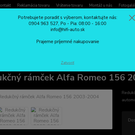
ontakt
Reklamácia tovaru
Vrátenie tovaru
Montáž u nás
Fotogalé
Potrebujete poradiť s výberom, kontaktujte nás:
0904 963 527, Po - Pia: 08:00 - 16:00
Potreb
info@hifi-auto.sk
Zavola
Hľadať
0904
Prajeme príjemné nakupovanie
Po - Pi
REDUKČNÉ RÁMČEKY
Redukčný rámček Alfa Romeo 156 2003-2004
Zatvoriť
kčný rámček Alfa Romeo 156 
Redukč
automo
Dos