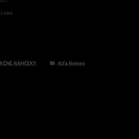
003→
03-2004
zaradený v kategóriách
KČNÉ RÁMČEKY
Alfa Romeo