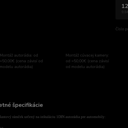
12
9,84
Číslo p
Montáž autorádia: od
Montáž cúvacej kamery:
=50,00€ (cena závisí od
od =50,00€ (cena závisí
modelu autorádia)
od modelu autorádia)
tné špecifikácie
astový rámček určený na inštaláciu 1DIN autorádia pre automobily: