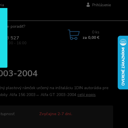
ria
Prihlásenie
ujete poradiť?
jte.
0
ks
za
0,00 €
 963 527
a: 08:00 - 16:00
2003-2004
ný plastový rámček určený na inštaláciu 1DIN autorádia pre
bily: Alfa 156 2003→ Alfa GT 2003-2004
celý popis
tupnosť
Zvyčajne 2-7 dni.