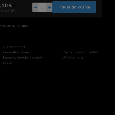
,10 €
/
ks
Pridať do košíka
 €
bez DPH
roduktu:
RRH-005
Vieme pripojiť:
originálnu cúvaciu
Vieme pripojiť: prednú
kameru, hudobný sound
DVR kameru
systém