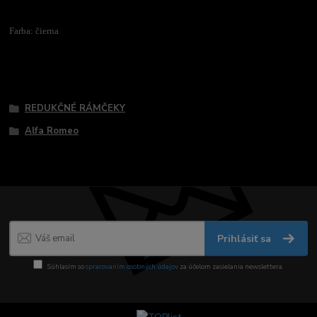
Farba: čierna
Tovar zaradený v kategóriách
REDUKČNÉ RÁMČEKY
Alfa Romeo
Prihlásiť sa
Súhlasím so
spracovaním osobných údajov
za účelom zasielania newslettera.