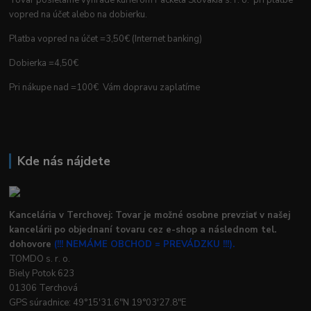
vopred na účet alebo na dobierku.
Platba vopred na účet =3,50€ (Internet banking)
Dobierka =4,50€
Pri nákupe nad =100€ Vám dopravu zaplatíme
Kde nás nájdete
Kancelária v Terchovej: Tovar je možné osobne prevziať v našej
kancelárii po objednaní tovaru cez e-shop a následnom tel.
dohovore
(!!! NEMÁME OBCHOD = PREVÁDZKU !!!).
TOMDO s. r. o.
Biely Potok 623
01306 Terchová
GPS súradnice: 49°15'31.6"N 19°03'27.8"E