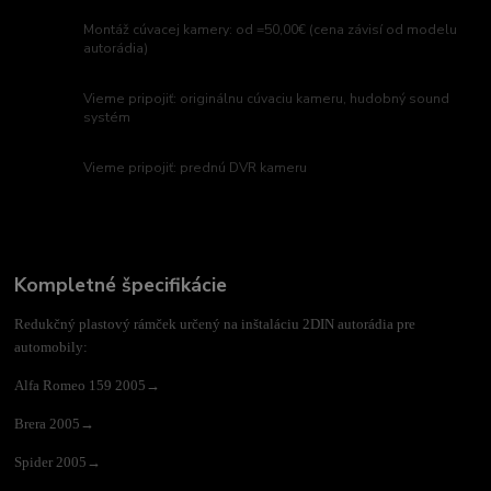
Montáž cúvacej kamery: od =50,00€ (cena závisí od modelu
autorádia)
Vieme pripojiť: originálnu cúvaciu kameru, hudobný sound
systém
Vieme pripojiť: prednú DVR kameru
Kompletné špecifikácie
Redukčný plastový rámček určený na inštaláciu 2DIN autorádia pre
automobily:
Alfa Romeo 159 2005→
Brera 2005→
Spider 2005→