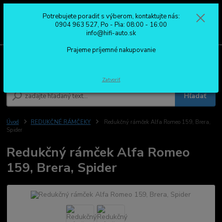
Potrebujete poradiť s výberom, kontaktujte nás:
0
ks
0904 963 527
0904 963 527, Po - Pia: 08:00 - 16:00
za
0,00 €
Po - Pia: 08:00 - 16:00
info@hifi-auto.sk
Prajeme príjemné nakupovanie
Menu
Zatvoriť
Hľadať
Úvod
REDUKČNÉ RÁMČEKY
Redukčný rámček Alfa Romeo 159, Brera,
Spider
Redukčný rámček Alfa Romeo
159, Brera, Spider