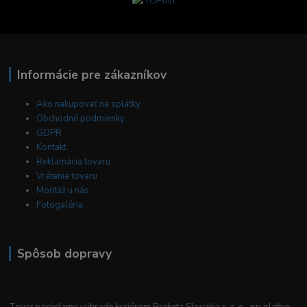
Informácie pre zákazníkov
Ako nakupovať na splátky
Obchodné podmienky
GDPR
Kontakt
Reklamácia tovaru
Vrátenie tovaru
Montáž u nás
Fotogaléria
Spôsob dopravy
Tovar posielame výhrade kuriérom Packeta Slovakia s. r. o. pri platbe