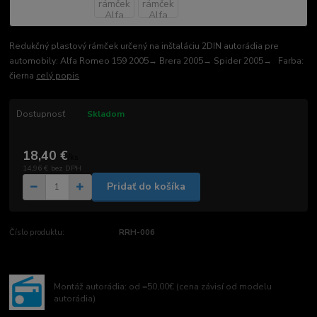
Redukčný plastový rámček určený na inštaláciu 2DIN autorádia pre
automobily: Alfa Romeo 159 2005→ Brera 2005→ Spider 2005→ Farba:
čierna
celý popis
Dostupnosť
Skladom
18,40 €
/
ks
14,96 €
bez DPH
Pridať do košíka
Číslo produktu:
RRH-006
Montáž autorádia: od =50,00€ (cena závisí od modelu
autorádia)