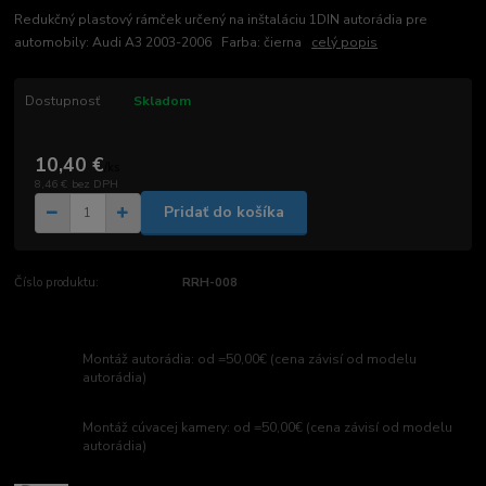
Redukčný plastový rámček určený na inštaláciu 1DIN autorádia pre
automobily: Audi A3 2003-2006 Farba: čierna
celý popis
Dostupnosť
Skladom
10,40 €
/
ks
8,46 €
bez DPH
Pridať do košíka
Číslo produktu:
RRH-008
Montáž autorádia: od =50,00€ (cena závisí od modelu
autorádia)
Montáž cúvacej kamery: od =50,00€ (cena závisí od modelu
autorádia)