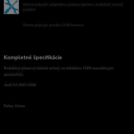
Vieme pripojiť: originálnu cúvaciu kameru, hudobný sound
systém
Vieme pripojiť: prednú DVR kameru
Kompletné špecifikácie
Redukčný plastový rámček určený na inštaláciu 1DIN autorádia pre
automobily:
Audi A3 2003-2006
Farba: čierna