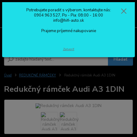
Potrebujete poradiť s výberom, kontaktujte nás:
0
ks
0904 963 527
0904 963 527, Po - Pia: 08:00 - 16:00
za
0,00 €
Po - Pia: 08:00 - 16:00
info@hifi-auto.sk
Prajeme príjemné nakupovanie
Menu
Zatvoriť
Hľadať
Úvod
REDUKČNÉ RÁMČEKY
Redukčný rámček Audi A3 1DIN
Redukčný rámček Audi A3 1DIN