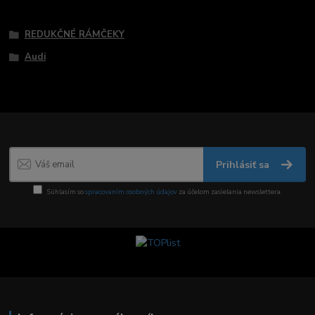
Tovar zaradený v kategóriách
REDUKČNÉ RÁMČEKY
Audi
Prihlásiť sa
Súhlasím so
spracovaním osobných údajov
za účelom zasielania newslettera.