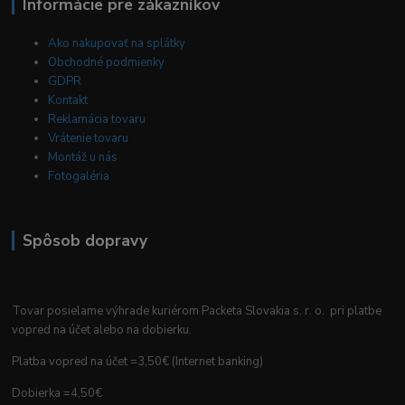
Informácie pre zákazníkov
Ako nakupovať na splátky
Obchodné podmienky
GDPR
Kontakt
Reklamácia tovaru
Vrátenie tovaru
Montáž u nás
Fotogaléria
Spôsob dopravy
Tovar posielame výhrade kuriérom Packeta Slovakia s. r. o. pri platbe
vopred na účet alebo na dobierku.
Platba vopred na účet =3,50€ (Internet banking)
Dobierka =4,50€