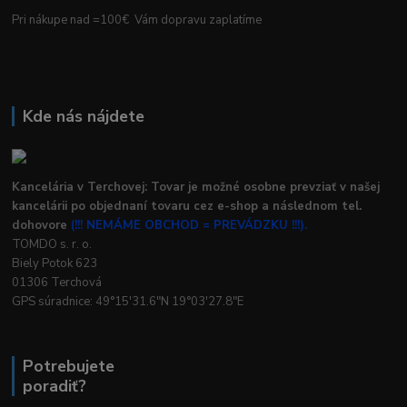
Pri nákupe nad =100€ Vám dopravu zaplatíme
Kde nás nájdete
Kancelária v Terchovej: Tovar je možné osobne prevziať v našej
kancelárii po objednaní tovaru cez e-shop a následnom tel.
dohovore
(!!! NEMÁME OBCHOD = PREVÁDZKU !!!).
TOMDO s. r. o.
Biely Potok 623
01306 Terchová
GPS súradnice: 49°15'31.6"N 19°03'27.8"E
Potrebujete
poradiť?