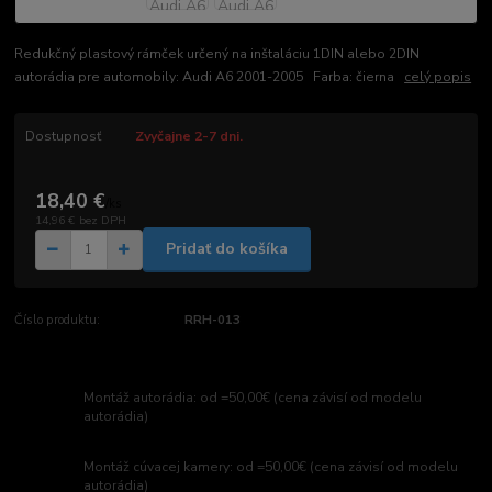
Redukčný plastový rámček určený na inštaláciu 1DIN alebo 2DIN
autorádia pre automobily: Audi A6 2001-2005 Farba: čierna
celý popis
Dostupnosť
Zvyčajne 2-7 dni.
18,40 €
/
ks
14,96 €
bez DPH
Pridať do košíka
Číslo produktu:
RRH-013
Montáž autorádia: od =50,00€ (cena závisí od modelu
autorádia)
Montáž cúvacej kamery: od =50,00€ (cena závisí od modelu
autorádia)