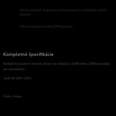
Vieme pripojiť: originálnu cúvaciu kameru, hudobný sound
systém
Vieme pripojiť: prednú DVR kameru
Kompletné špecifikácie
Redukčný plastový rámček určený na inštaláciu 1DIN alebo 2DIN autorádia
pre automobily:
Audi A6 2001-2005
Farba: čierna