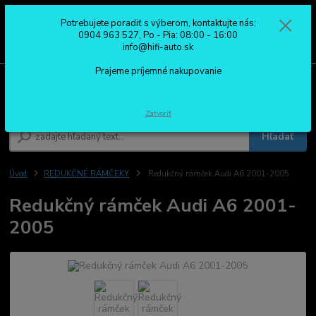
Potrebujete poradiť s výberom, kontaktujte nás:
0
ks
0904 963 527
0904 963 527, Po - Pia: 08:00 - 16:00
za
0,00 €
Po - Pia: 08:00 - 16:00
info@hifi-auto.sk
Prajeme príjemné nakupovanie
Menu
Zatvoriť
Hľadať
Úvod
REDUKČNÉ RÁMČEKY
Redukčný rámček Audi A6 2001-2005
Redukčný rámček Audi A6 2001-
2005