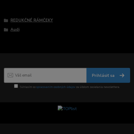
Tovar zaradený v kategóriách
REDUKČNÉ RÁMČEKY
Audi
Prihlásiť sa
Súhlasím so
spracovaním osobných údajov
za účelom zasielania newslettera.