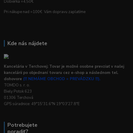
Dobierka =4,50€
Pri nákupe nad =100€ Vám dopravu zaplatíme
Kde nás nájdete
Kancelária v Terchovej: Tovar je možné osobne prevziať v našej
kancelárii po objednaní tovaru cez e-shop a následnom tel.
dohovore
(!!! NEMÁME OBCHOD = PREVÁDZKU !!!).
TOMDO s. r. o.
Biely Potok 623
01306 Terchová
GPS súradnice: 49°15'31.6"N 19°03'27.8"E
Potrebujete
poradiť?