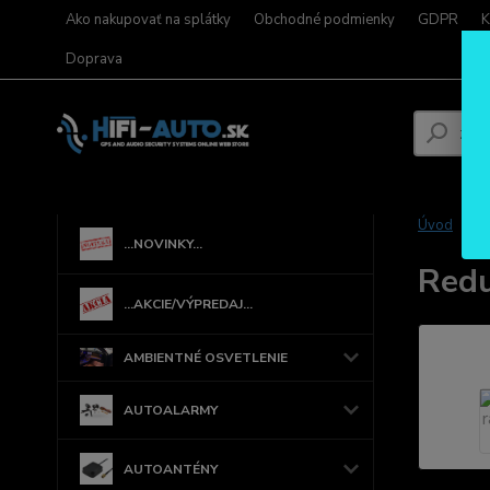
Ako nakupovať na splátky
Obchodné podmienky
GDPR
K
Doprava
Úvod
...NOVINKY...
Redu
...AKCIE/VÝPREDAJ...
AMBIENTNÉ OSVETLENIE
AUTOALARMY
AUTOANTÉNY