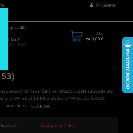
ria
Prihlásenie
ujete poradiť?
jte.
0
ks
za
0,00 €
 963 527
a: 08:00 - 16:00
E53)
ný plastový rámček určený na inštaláciu 1DIN autorádia pre
bily: BMW 5 E39 12/1995-5/2003 BMW X5 E53 5/2000-
6 Farba: čierna
celý popis
tupnosť
Zvyčajne 2-7 dni.