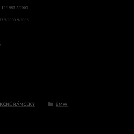
 12/1995-5/2003
3 5/2000-9/2006
a
zaradený v kategóriách
KČNÉ RÁMČEKY
BMW