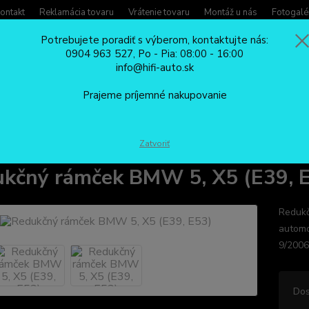
ontakt
Reklamácia tovaru
Vrátenie tovaru
Montáž u nás
Fotogalé
Potrebujete poradiť s výberom, kontaktujte nás:
0904 963 527, Po - Pia: 08:00 - 16:00
Potreb
info@hifi-auto.sk
Zavola
Hľadať
0904
Prajeme príjemné nakupovanie
Po - Pi
REDUKČNÉ RÁMČEKY
Redukčný rámček BMW 5, X5 (E39, E53)
Zatvoriť
kčný rámček BMW 5, X5 (E39, 
Redukč
automo
9/200
Dos