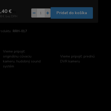
,40 €
/
ks
Pridať do košíka
08 €
bez DPH
roduktu:
RRH-017
Vieme pripojiť:
originálnu cúvaciu
Vieme pripojiť: prednú
kameru, hudobný sound
DVR kameru
systém