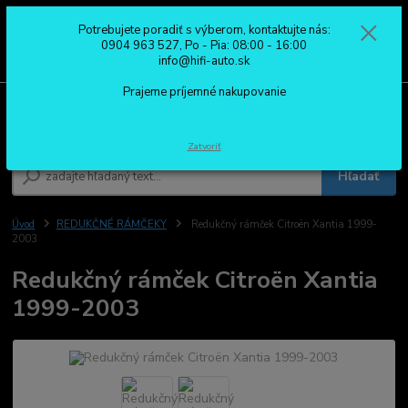
Potrebujete poradiť s výberom, kontaktujte nás:
0
ks
0904 963 527
0904 963 527, Po - Pia: 08:00 - 16:00
za
0,00 €
Po - Pia: 08:00 - 16:00
info@hifi-auto.sk
Prajeme príjemné nakupovanie
Menu
Zatvoriť
Hľadať
Úvod
REDUKČNÉ RÁMČEKY
Redukčný rámček Citroën Xantia 1999-
2003
Redukčný rámček Citroën Xantia
1999-2003