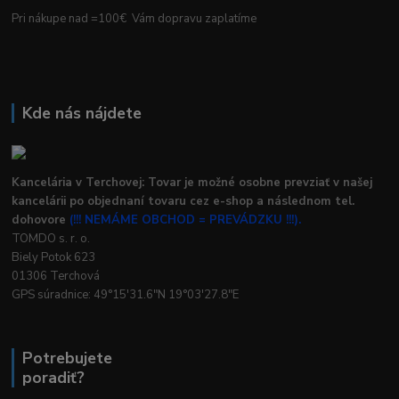
Pri nákupe nad =100€ Vám dopravu zaplatíme
Kde nás nájdete
Kancelária v Terchovej: Tovar je možné osobne prevziať v našej
kancelárii po objednaní tovaru cez e-shop a následnom tel.
dohovore
(!!! NEMÁME OBCHOD = PREVÁDZKU !!!).
TOMDO s. r. o.
Biely Potok 623
01306 Terchová
GPS súradnice: 49°15'31.6"N 19°03'27.8"E
Potrebujete
poradiť?