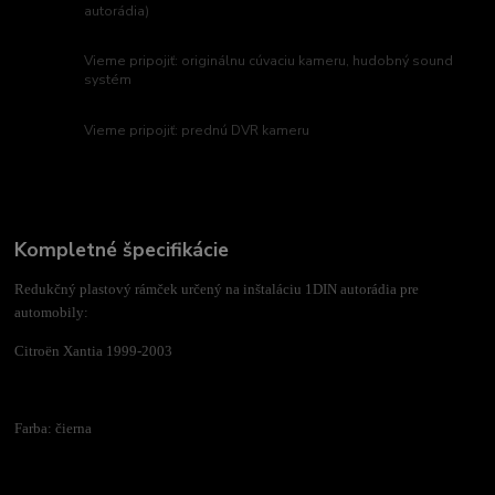
autorádia)
Vieme pripojiť: originálnu cúvaciu kameru, hudobný sound
systém
Vieme pripojiť: prednú DVR kameru
Kompletné špecifikácie
Redukčný plastový rámček určený na inštaláciu 1DIN autorádia pre
automobily:
Citroën Xantia 1999-2003
Farba: čierna