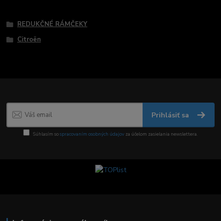
Tovar zaradený v kategóriách
REDUKČNÉ RÁMČEKY
Citroën
Prihlásiť sa
Súhlasím so
spracovaním osobných údajov
za účelom zasielania newslettera.