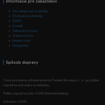
Informácie pre zákazníkov
Ako nakupovať na splátky
Obchodné podmienky
GDPR
Kontakt
Reklamácia tovaru
Vrátenie tovaru
Montáž u nás
Fotogaléria
Spôsob dopravy
Tovar posielame výhrade kuriérom Packeta Slovakia s. r. o. pri platbe
vopred na účet alebo na dobierku.
Platba vopred na účet =3,50€ (Internet banking)
Dobierka =4,50€