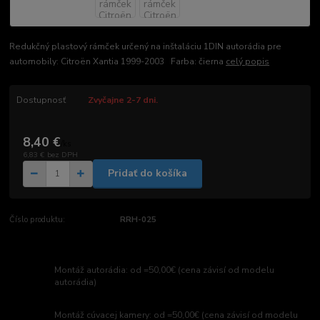
Redukčný plastový rámček určený na inštaláciu 1DIN autorádia pre
automobily: Citroën Xantia 1999-2003 Farba: čierna
celý popis
Dostupnosť
Zvyčajne 2-7 dni.
8,40 €
/
ks
6,83 €
bez DPH
Pridať do košíka
Číslo produktu:
RRH-025
Montáž autorádia: od =50,00€ (cena závisí od modelu
autorádia)
Montáž cúvacej kamery: od =50,00€ (cena závisí od modelu