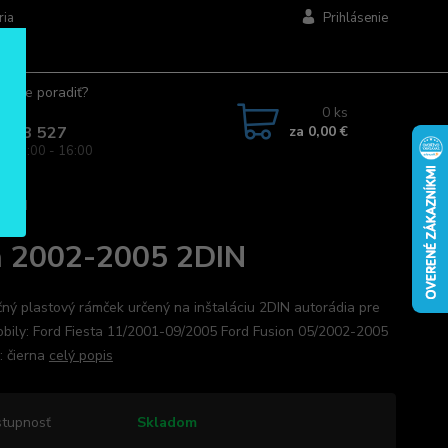
ria
Prihlásenie
ujete poradiť?
jte.
0
ks
za
0,00 €
 963 527
a: 08:00 - 16:00
 2DIN
on 2002-2005 2DIN
ný plastový rámček určený na inštaláciu 2DIN autorádia pre
bily: Ford Fiesta 11/2001-09/2005 Ford Fusion 05/2002-2005
 čierna
celý popis
tupnosť
Skladom