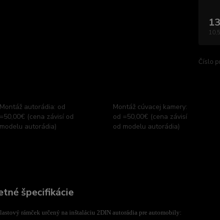
13
10,
Číslo p
Montáž autorádia: od
Montáž cúvacej kamery:
=50,00€ (cena závisí od
od =50,00€ (cena závisí
modelu autorádia)
od modelu autorádia)
tné špecifikácie
astový rámček určený na inštaláciu 2DIN autorádia pre automobily: