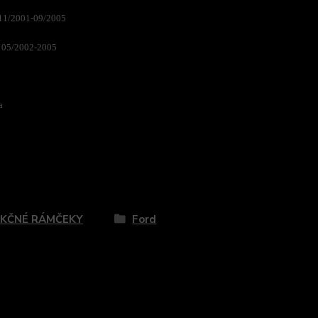
 11/2001-09/2005
n 05/2002-2005
a
zaradený v kategóriách
KČNÉ RÁMČEKY
Ford