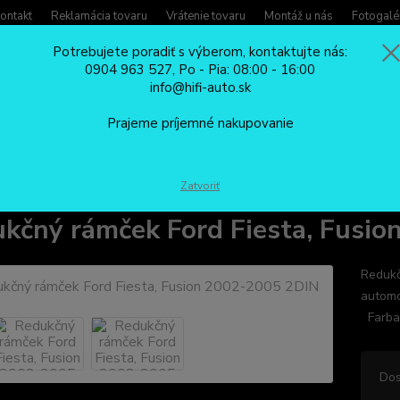
ontakt
Reklamácia tovaru
Vrátenie tovaru
Montáž u nás
Fotogalé
Potrebujete poradiť s výberom, kontaktujte nás:
0904 963 527, Po - Pia: 08:00 - 16:00
Potreb
info@hifi-auto.sk
Zavola
Hľadať
0904
Prajeme príjemné nakupovanie
Po - Pi
REDUKČNÉ RÁMČEKY
Redukčný rámček Ford Fiesta, Fusion 2002-2005
Zatvoriť
kčný rámček Ford Fiesta, Fusi
Redukč
automo
Farba:
Dos