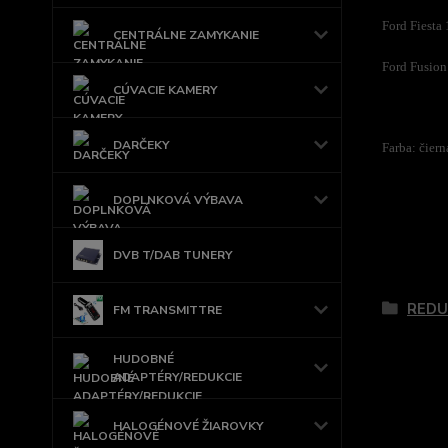
Ford Fiesta
CENTRÁLNE ZAMYKANIE
Ford Fusio
CÚVACIE KAMERY
DARČEKY
Farba: čiern
DOPLNKOVÁ VÝBAVA
DVB T/DAB TUNERY
Tovar 
REDU
FM TRANSMITTRE
HUDOBNÉ
ADAPTÉRY/REDUKCIE
HALOGÉNOVÉ ŽIAROVKY