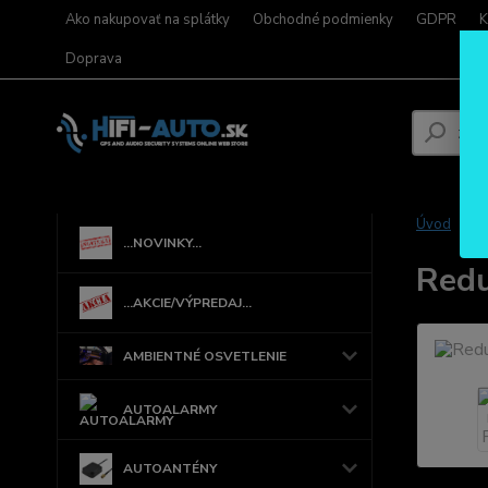
Ako nakupovať na splátky
Obchodné podmienky
GDPR
K
Doprava
Úvod
...NOVINKY...
Redu
...AKCIE/VÝPREDAJ...
AMBIENTNÉ OSVETLENIE
AUTOALARMY
AUTOANTÉNY