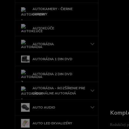
AUTOKAMERY - ČIERNE
SKRINKY
AUTOKĽÚČE
AUTORÁDIA
AUTORÁDIA 1 DIN DVD
AUTORÁDIA 2 DIN DVD
AUTORÁDIA - ROZŠÍRENIE PRE
ORIGINÁLNE AUTORÁDIÁ
AUTO AUDIO
Komple
AUTO LED EKVALIZÉRY
Redukčný pl