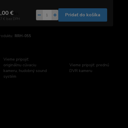
,00 €
/
ks
Pridať do košíka
57 €
bez DPH
roduktu:
RRH-055
Vieme pripojiť:
originálnu cúvaciu
Vieme pripojiť: prednú
kameru, hudobný sound
DVR kameru
systém