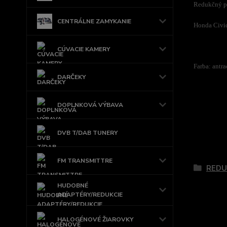
Redukčný pl
CENTRÁLNE ZAMYKANIE
Honda Civic
CÚVACIE KAMERY
Farba: antra
DARČEKY
DOPLNKOVÁ VÝBAVA
DVB T/DAB TUNERY
Tovar 
FM TRANSMITTRE
REDU
HUDOBNÉ
ADAPTÉRY/REDUKCIE
HALOGÉNOVÉ ŽIAROVKY