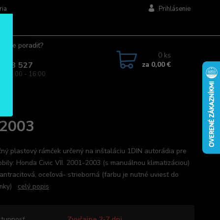
ria
Prihlásenie
ujete poradiť?
jte.
0
ks
za
0,00 €
 963 527
a: 08:00 - 16:00
-2003
ný plastový rámček určený na inštaláciu 1DIN autorádia pre
bily: Honda Civic VII. 2001-2003 (s manuálnou klimatizáciou)
antracitová, oceľová- strieborná (farbu je nutné uviesť do
ámky)
celý popis
tupnosť
Zvyčajne 2-7 dni.