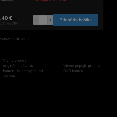
,40 €
/
ks
Pridať do košíka
71 €
bez DPH
roduktu:
RRH-060
Vieme pripojiť:
originálnu cúvaciu
Vieme pripojiť: prednú
kameru, hudobný sound
DVR kameru
systém