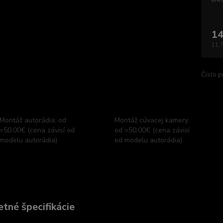
14
11,
Číslo p
Montáž autorádia: od
Montáž cúvacej kamery:
=50,00€ (cena závisí od
od =50,00€ (cena závisí
modelu autorádia)
od modelu autorádia)
tné špecifikácie