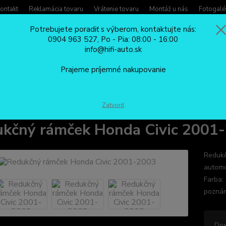
ontakt
Reklamácia tovaru
Vrátenie tovaru
Montáž u nás
Fotogalé
Potrebujete poradiť s výberom, kontaktujte nás:
0904 963 527, Po - Pia: 08:00 - 16:00
Potreb
info@hifi-auto.sk
Zavola
Hľadať
0904
Prajeme príjemné nakupovanie
Po - Pi
REDUKČNÉ RÁMČEKY
Redukčný rámček Honda Civic 2001-2003
Zatvoriť
kčný rámček Honda Civic 2001
Redukč
automo
Farba: 
pozn
Dos