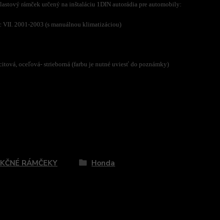
astový rámček určený na inštaláciu 1DIN autorádia pre automobily:
 VII. 2001-2003 (s manuálnou klimatizáciou)
citová, oceľová- strieborná (farbu je nutné uviesť do poznámky)
zaradený v kategóriách
KČNÉ RÁMČEKY
Honda