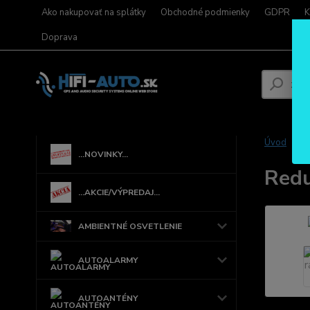
Ako nakupovať na splátky
Obchodné podmienky
GDPR
K
Doprava
Úvod
...NOVINKY...
Redu
...AKCIE/VÝPREDAJ...
AMBIENTNÉ OSVETLENIE
AUTOALARMY
AUTOANTÉNY