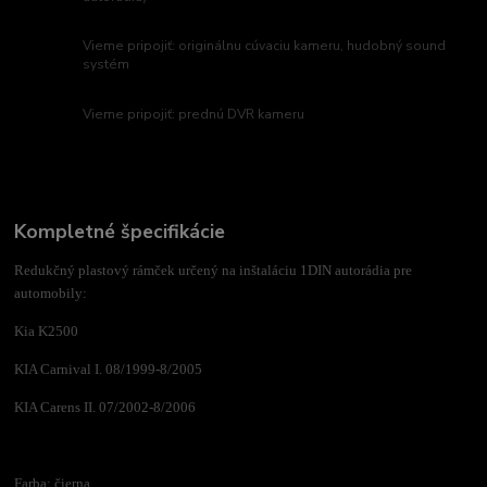
Vieme pripojiť: originálnu cúvaciu kameru, hudobný sound
systém
Vieme pripojiť: prednú DVR kameru
Kompletné špecifikácie
Redukčný plastový rámček určený na inštaláciu 1DIN autorádia pre
automobily:
Kia K2500
KIA Carnival I. 08/1999-8/2005
KIA Carens II. 07/2002-8/2006
Farba: čierna