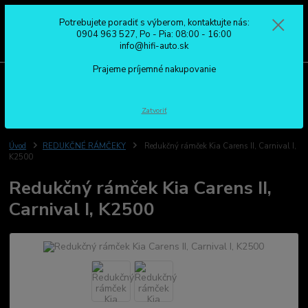
Potrebujete poradiť s výberom, kontaktujte nás:
0
ks
0904 963 527
0904 963 527, Po - Pia: 08:00 - 16:00
za
0,00 €
Po - Pia: 08:00 - 16:00
info@hifi-auto.sk
Prajeme príjemné nakupovanie
Menu
Hľadať
Zatvoriť
Úvod
REDUKČNÉ RÁMČEKY
Redukčný rámček Kia Carens II, Carnival I,
K2500
Redukčný rámček Kia Carens II,
Carnival I, K2500