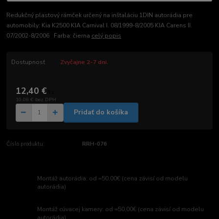
Redukčný plastový rámček určený na inštaláciu 1DIN autorádia pre
automobily: Kia K2500 KIA Carnival I. 08/1999-8/2005 KIA Carens II.
07/2002-8/2006 Farba: čierna
celý popis
Dostupnosť
Zvyčajne 2-7 dni.
12,40 €
/
ks
10,08 €
bez DPH
Pridať do košíka
Číslo produktu:
RRH-076
Montáž autorádia: od =50,00€ (cena závisí od modelu
autorádia)
Montáž cúvacej kamery: od =50,00€ (cena závisí od modelu
autorádia)