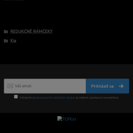
Tovar zaradený v kategóriách
REDUKČNÉ RÁMČEKY
Kia
Prihlásiť sa
Súhlasím so
spracovaním osobných údajov
za účelom zasielania newslettera.