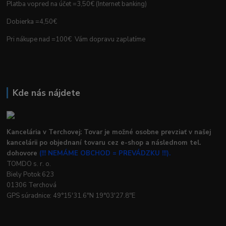
Platba vopred na účet =3,50€ (Internet banking)
Dobierka =4,50€
Pri nákupe nad =100€ Vám dopravu zaplatíme
Kde nás nájdete
Kancelária v Terchovej: Tovar je možné osobne prevziať v našej
kancelárii po objednaní tovaru cez e-shop a následnom tel.
dohovore
(!!! NEMÁME OBCHOD = PREVÁDZKU !!!).
TOMDO s. r. o.
Biely Potok 623
01306 Terchová
GPS súradnice: 49°15'31.6"N 19°03'27.8"E