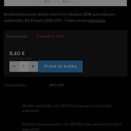
Redukčný plastový rámček určený na inštaláciu 1DIN autorádia pre
automobily: Kia Picanto 2008-2011 Farba: čierna
celý popis
Dostupnosť
Zvyčajne 2-7 dni.
8,40 €
/
ks
6,83 €
bez DPH
Pridať do košíka
Číslo produktu:
RRH-085
Montáž autorádia: od =50,00€ (cena závisí od modelu
autorádia)
Montáž cúvacej kamery: od =50,00€ (cena závisí od modelu
autorádia)