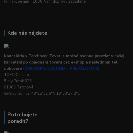
Pri nákupe nad =100€ Vám dopravu zaplatíme
Kde nás nájdete
Kancelária v Terchovej: Tovar je možné osobne prevziať v našej
kancelárii po objednaní tovaru cez e-shop a následnom tel.
dohovore
(!!! NEMÁME OBCHOD = PREVÁDZKU !!!).
TOMDO s. r. o.
Biely Potok 623
01306 Terchová
GPS súradnice: 49°15'31.6"N 19°03'27.8"E
Potrebujete
poradiť?