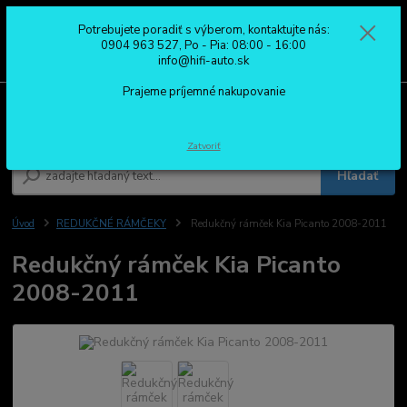
Potrebujete poradiť s výberom, kontaktujte nás:
0
ks
0904 963 527
0904 963 527, Po - Pia: 08:00 - 16:00
za
0,00 €
Po - Pia: 08:00 - 16:00
info@hifi-auto.sk
Prajeme príjemné nakupovanie
Menu
Zatvoriť
Hľadať
Úvod
REDUKČNÉ RÁMČEKY
Redukčný rámček Kia Picanto 2008-2011
Redukčný rámček Kia Picanto
2008-2011