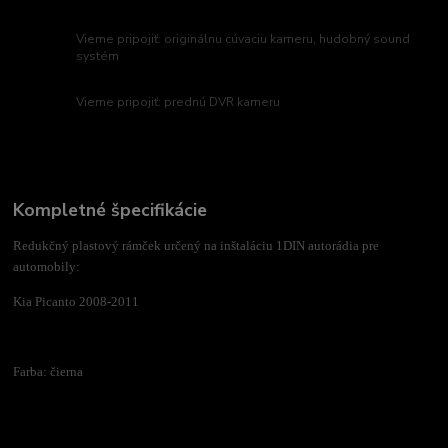
Vieme pripojiť: originálnu cúvaciu kameru, hudobný sound
systém
Vieme pripojiť: prednú DVR kameru
Kompletné špecifikácie
Redukčný plastový rámček určený na inštaláciu 1DIN autorádia pre
automobily:
Kia Picanto 2008-2011
Farba: čierna
Tovar zaradený v kategóriách