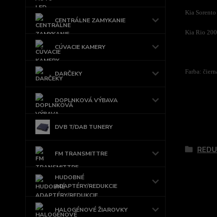
Kia Sorent
CENTRÁLNE ZAMYKANIE
Kia Rio 2
CÚVACIE KAMERY
Farba: čiern
DARČEKY
DOPLNKOVÁ VÝBAVA
DVB T/DAB TUNERY
Tovar 
REDU
FM TRANSMITTRE
HUDOBNÉ
ADAPTÉRY/REDUKCIE
HALOGÉNOVÉ ŽIAROVKY