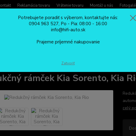
ontakt
Reklamácia tovaru
Vrátenie tovaru
Montáž u nás
Fotogalé
Potrebujete poradiť s výberom, kontaktujte nás:
0904 963 527, Po - Pia: 08:00 - 16:00
Potreb
info@hifi-auto.sk
Zavola
Hľadať
0904
Prajeme príjemné nakupovanie
Po - Pi
REDUKČNÉ RÁMČEKY
Redukčný rámček Kia Sorento, Kia Rio
Zatvoriť
kčný rámček Kia Sorento, Kia R
Redukč
automo
celý p
Dos