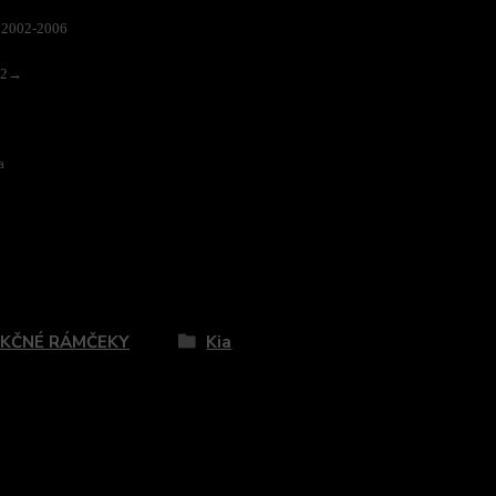
o 2002-2006
002→
a
zaradený v kategóriách
KČNÉ RÁMČEKY
Kia