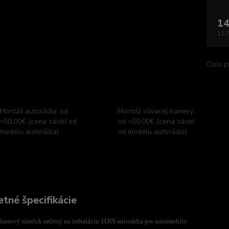
14
11,
Číslo p
Montáž autorádia: od
Montáž cúvacej kamery:
=50,00€ (cena závisí od
od =50,00€ (cena závisí
modelu autorádia)
od modelu autorádia)
tné špecifikácie
astový rámček určený na inštaláciu 1DIN autorádia pre automobily: