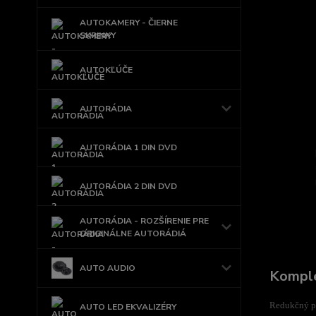
AUTOKAMERY - ČIERNE
SKRINKY
AUTOKĽÚČE
AUTORÁDIA
AUTORÁDIA 1 DIN DVD
AUTORÁDIA 2 DIN DVD
AUTORÁDIA - ROZŠÍRENIE PRE
ORIGINÁLNE AUTORÁDIÁ
AUTO AUDIO
Komple
Redukčný pl
AUTO LED EKVALIZÉRY