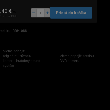
,40 €
/
ks
Pridať do košíka
71 €
bez DPH
roduktu:
RRH-088
Vieme pripojiť:
originálnu cúvaciu
Vieme pripojiť: prednú
kameru, hudobný sound
DVR kameru
systém