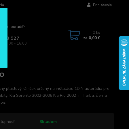
ria
Prihlásenie
ujete poradiť?
jte.
0
ks
za
0,00 €
 963 527
a: 08:00 - 16:00
io
ný plastový rámček určený na inštaláciu 1DIN autorádia pre
bily: Kia Sorento 2002-2006 Kia Rio 2002→ Farba: čierna
opis
tupnosť
Skladom