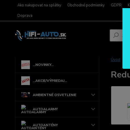
Ako nakupovať na splátky
Obchodné podmienky
GDPR
K
Doprava
Úvod
...NOVINKY...
Redu
...AKCIE/VÝPREDAJ...
AMBIENTNÉ OSVETLENIE
AUTOALARMY
AUTOANTÉNY