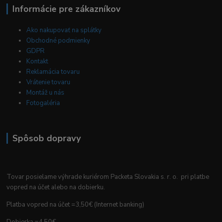
Informácie pre zákazníkov
Ako nakupovať na splátky
Obchodné podmienky
GDPR
Kontakt
Reklamácia tovaru
Vrátenie tovaru
Montáž u nás
Fotogaléria
Spôsob dopravy
Tovar posielame výhrade kuriérom Packeta Slovakia s. r. o. pri platbe
vopred na účet alebo na dobierku.
Platba vopred na účet =3,50€ (Internet banking)
Dobierka =4,50€