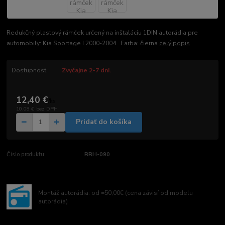
Redukčný plastový rámček určený na inštaláciu 1DIN autorádia pre
automobily: Kia Sportage I 2000-2004 Farba: čierna
celý popis
Dostupnosť
Zvyčajne 2-7 dni.
12,40 €
/
ks
10,08 €
bez DPH
Pridať do košíka
Číslo produktu:
RRH-090
Montáž autorádia: od =50,00€ (cena závisí od modelu
autorádia)