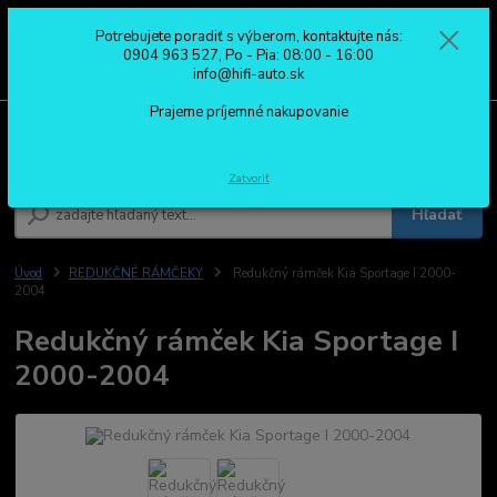
Potrebujete poradiť s výberom, kontaktujte nás:
0
ks
0904 963 527
0904 963 527, Po - Pia: 08:00 - 16:00
za
0,00 €
Po - Pia: 08:00 - 16:00
info@hifi-auto.sk
Prajeme príjemné nakupovanie
Menu
Zatvoriť
Hľadať
Úvod
REDUKČNÉ RÁMČEKY
Redukčný rámček Kia Sportage I 2000-
2004
Redukčný rámček Kia Sportage I
2000-2004