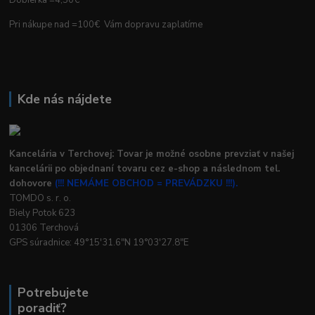
Pri nákupe nad =100€ Vám dopravu zaplatíme
Kde nás nájdete
Kancelária v Terchovej: Tovar je možné osobne prevziať v našej
kancelárii po objednaní tovaru cez e-shop a následnom tel.
dohovore
(!!! NEMÁME OBCHOD = PREVÁDZKU !!!).
TOMDO s. r. o.
Biely Potok 623
01306 Terchová
GPS súradnice: 49°15'31.6"N 19°03'27.8"E
Potrebujete
poradiť?