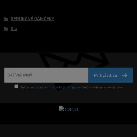
Tovar zaradený v kategóriách
REDUKČNÉ RÁMČEKY
Kia
Prihlásiť sa
Súhlasím so
spracovaním osobných údajov
za účelom zasielania newslettera.