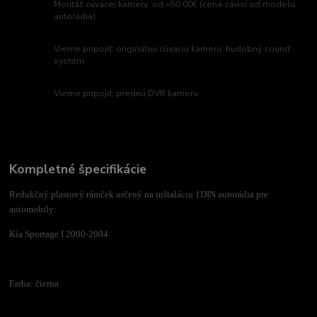
Montáž cúvacej kamery: od =50,00€ (cena závisí od modelu
autorádia)
Vieme pripojiť: originálnu cúvaciu kameru, hudobný sound
systém
Vieme pripojiť: prednú DVR kameru
Kompletné špecifikácie
Redukčný plastový rámček určený na inštaláciu 1DIN autorádia pre
automobily:
Kia Sportage I 2000-2004
Farba: čierna