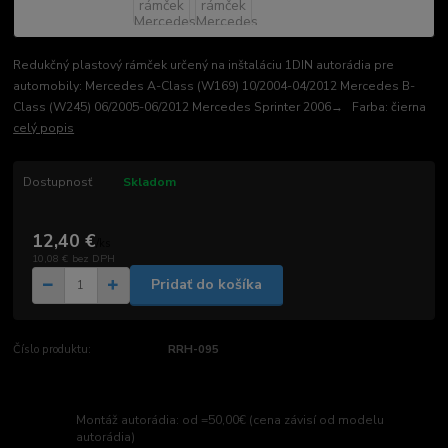
Redukčný plastový rámček určený na inštaláciu 1DIN autorádia pre
automobily: Mercedes A-Class (W169) 10/2004-04/2012 Mercedes B-
Class (W245) 06/2005-06/2012 Mercedes Sprinter 2006→ Farba: čierna
celý popis
Dostupnosť
Skladom
12,40 €
/
ks
10,08 €
bez DPH
Pridať do košíka
Číslo produktu:
RRH-095
Montáž autorádia: od =50,00€ (cena závisí od modelu
autorádia)