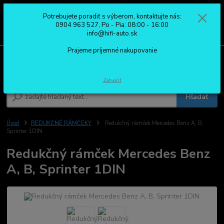
Potrebujete poradiť s výberom, kontaktujte nás:
0
ks
0904 963 527
0904 963 527, Po - Pia: 08:00 - 16:00
za
0,00 €
Po - Pia: 08:00 - 16:00
info@hifi-auto.sk
Prajeme príjemné nakupovanie
Menu
Zatvoriť
Hľadať
Úvod
REDUKČNÉ RÁMČEKY
Redukčný rámček Mercedes Benz A, B,
Sprinter 1DIN
Redukčný rámček Mercedes Benz
A, B, Sprinter 1DIN