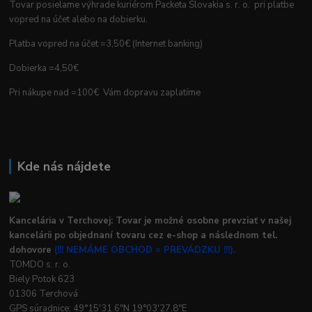
Tovar posielame výhrade kuriérom Packeta Slovakia s. r. o. pri platbe
vopred na účet alebo na dobierku.
Platba vopred na účet =3,50€ (Internet banking)
Dobierka =4,50€
Pri nákupe nad =100€ Vám dopravu zaplatíme
Kde nás nájdete
Kancelária v Terchovej: Tovar je možné osobne prevziať v našej
kancelárii po objednaní tovaru cez e-shop a následnom tel.
dohovore
(!!! NEMÁME OBCHOD = PREVÁDZKU !!!).
TOMDO s. r. o.
Biely Potok 623
01306 Terchová
GPS súradnice: 49°15'31.6"N 19°03'27.8"E