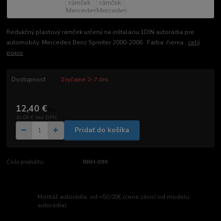
Redukčný plastový rámček určený na inštaláciu 1DIN autorádia pre
automobily: Mercedes Benz Sprinter 2000-2006 Farba: čierna
celý
popis
Dostupnosť
Zvyčajne 2-7 dni.
12,40 €
/
ks
10,08 €
bez DPH
Pridať do košíka
Číslo produktu:
RRH-096
Montáž autorádia: od =50,00€ (cena závisí od modelu
autorádia)