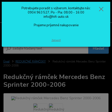
Potrebujete poradiť s výberom, kontaktujte nás:
0
ks
0904 963 527
0904 963 527, Po - Pia: 08:00 - 16:00
za
0,00 €
Po - Pia: 08:00 - 16:00
info@hifi-auto.sk
Prajeme príjemné nakupovanie
Menu
Zatvoriť
Hľadať
Úvod
REDUKČNÉ RÁMČEKY
Redukčný rámček Mercedes Benz Sprinter
2000-2006
Redukčný rámček Mercedes Benz
Sprinter 2000-2006