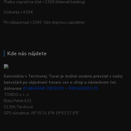
Platba vopred na účet =3,50€ (Internet banking)
Dobierka =4,50€
Pri nákupe nad =100€ Vám dopravu zaplatíme
Kde nás nájdete
Kancelária v Terchovej: Tovar je možné osobne prevziať v našej
kancelárii po objednaní tovaru cez e-shop a následnom tel.
dohovore
(!!! NEMÁME OBCHOD = PREVÁDZKU !!!).
TOMDO s. r. o.
Biely Potok 623
01306 Terchová
GPS súradnice: 49°15'31.6"N 19°03'27.8"E