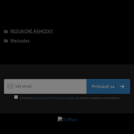
Tovar zaradený v kategóriách
REDUKČNÉ RÁMČEKY
Mercedes
Prihlásiť sa
Súhlasím so
spracovaním osobných údajov
za účelom zasielania newslettera.