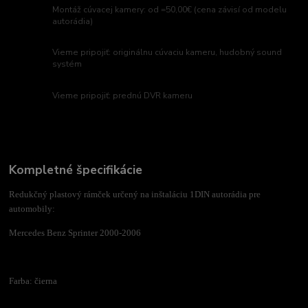
Montáž cúvacej kamery: od =50,00€ (cena závisí od modelu
autorádia)
Vieme pripojiť: originálnu cúvaciu kameru, hudobný sound
systém
Vieme pripojiť: prednú DVR kameru
Kompletné špecifikácie
Redukčný plastový rámček určený na inštaláciu 1DIN autorádia pre
automobily:
Mercedes Benz Sprinter 2000-2006
Farba: čierna