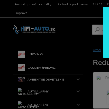
Ako nakupovať na splátky
Obchodné podmienky
GDPR
K
Doprava
Úvod
...NOVINKY...
Redu
...AKCIE/VÝPREDAJ...
AMBIENTNÉ OSVETLENIE
AUTOALARMY
AUTOANTÉNY