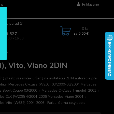
ria
Prihlásenie
ujete poradiť?
jte.
0
ks
za
0,00 €
 963 527
a: 08:00 - 16:00
o 2DIN
, Vito, Viano 2DIN
ný plastový rámček určený na inštaláciu 2DIN autorádia pre
bily: Mercedes C-class (W203) 03/2000-06/2004 Mercedes
ss Sport Coupé 03/2000→ Mercedes C-Class T-model 2001→
des CLK (W209) 4/2004-2006 Mercedes Viano 2004→
es Vito (W639) 2004-2006 Farba: čierna
celý popis