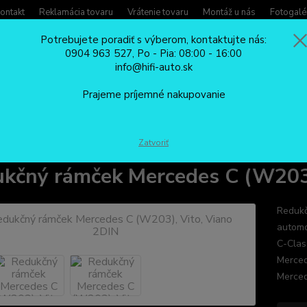
ontakt
Reklamácia tovaru
Vrátenie tovaru
Montáž u nás
Fotogalé
Potrebujete poradiť s výberom, kontaktujte nás:
0904 963 527, Po - Pia: 08:00 - 16:00
Potreb
info@hifi-auto.sk
Zavola
Hľadať
0904
Prajeme príjemné nakupovanie
Po - Pi
REDUKČNÉ RÁMČEKY
Redukčný rámček Mercedes C (W203), Vito, Vian
Zatvoriť
kčný rámček Mercedes C (W203)
Redukč
automo
C-Cla
Merce
Merced