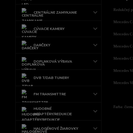
Redukčný pl
CENTRÁLNE ZAMYKANIE
Mercedes C
CÚVACIE KAMERY
Mercedes C
DARČEKY
Mercedes C
Mercedes C
DOPLNKOVÁ VÝBAVA
Mercedes V
DVB T/DAB TUNERY
Mercedes V
FM TRANSMITTRE
Farba: čiern
HUDOBNÉ
ADAPTÉRY/REDUKCIE
HALOGÉNOVÉ ŽIAROVKY