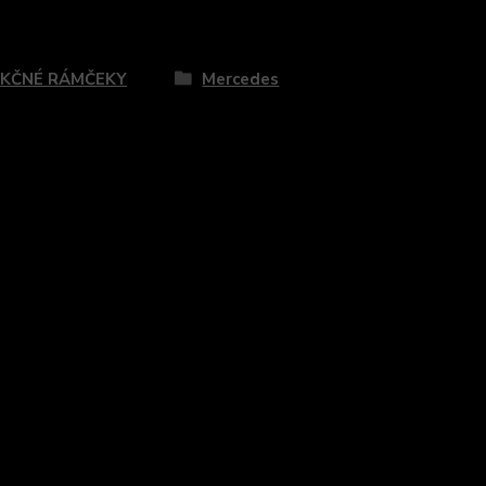
zaradený v kategóriách
KČNÉ RÁMČEKY
Mercedes