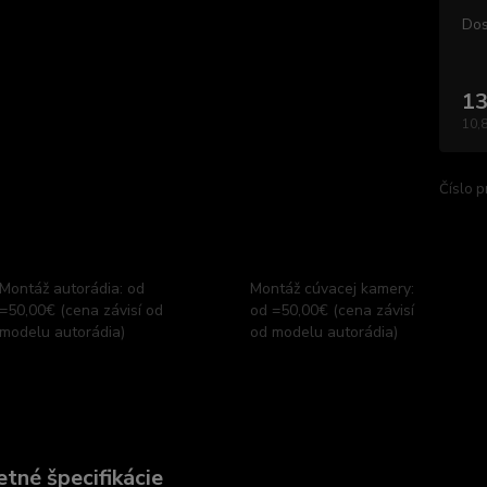
Dos
13
10,
Číslo p
Montáž autorádia: od
Montáž cúvacej kamery:
=50,00€ (cena závisí od
od =50,00€ (cena závisí
modelu autorádia)
od modelu autorádia)
tné špecifikácie