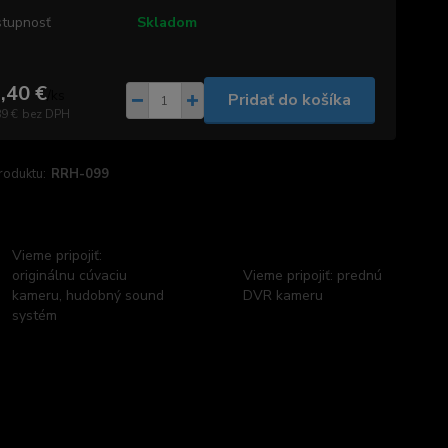
tupnosť
Skladom
,40 €
/
ks
Pridať do košíka
89 €
bez DPH
roduktu:
RRH-099
Vieme pripojiť:
originálnu cúvaciu
Vieme pripojiť: prednú
kameru, hudobný sound
DVR kameru
systém