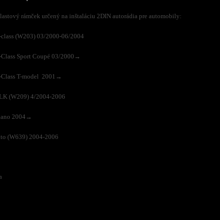
astový rámček určený na inštaláciu 2DIN autorádia pre automobily:
-class (W203) 03/2000-06/2004
-Class Sport Coupé 03/2000→
-Class T-model 2001→
LK (W209) 4/2004-2006
iano 2004→
ito (W639) 2004-2006
a