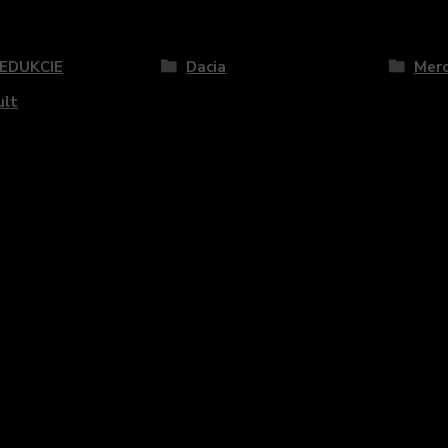
zaradený v kategóriách
REDUKCIE
Dacia
Mer
ult