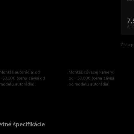
7,
6,10
Číslo p
Montáž autorádia: od
Montáž cúvacej kamery:
=50,00€ (cena závisí od
od =50,00€ (cena závisí
modelu autorádia)
od modelu autorádia)
tné špecifikácie