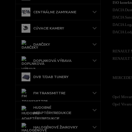
ISO konekto
DACIA Dust
CENTRÁLNE ZAMYKANIE
DACIA Sande
DACIA Loga
CÚVACIE KAMERY
DACIA Lodg
DARČEKY
RENAULT Ma
RENAULT Tw
DOPLNKOVÁ VÝBAVA
DVB T/DAB TUNERY
MERCEDES 
FM TRANSMITTRE
Opel Movan
Opel Vivaro
HUDOBNÉ
ADAPTÉRY/REDUKCIE
HALOGÉNOVÉ ŽIAROVKY