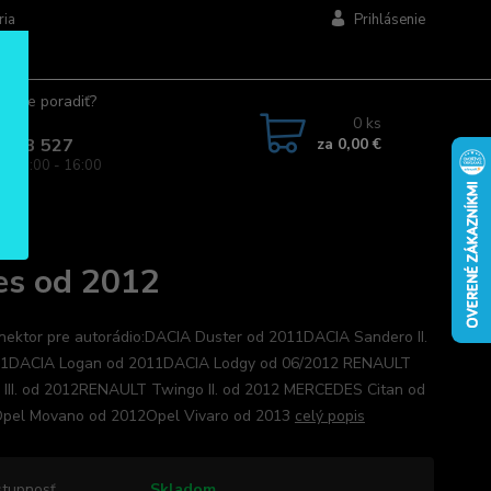
ria
Prihlásenie
ujete poradiť?
jte.
0
ks
za
0,00 €
 963 527
a: 08:00 - 16:00
es od 2012
nektor pre autorádio:DACIA Duster od 2011DACIA Sandero II.
11DACIA Logan od 2011DACIA Lodgy od 06/2012 RENAULT
 III. od 2012RENAULT Twingo II. od 2012 MERCEDES Citan od
pel Movano od 2012Opel Vivaro od 2013
celý popis
tupnosť
Skladom