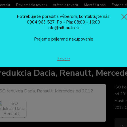
ontakt
Reklamácia tovaru
Vrátenie tovaru
Montáž u nás
Fotogalé
Potrebujete poradiť s výberom, kontaktujte nás:
0904 963 527, Po - Pia: 08:00 - 16:00
Potreb
info@hifi-auto.sk
Zavola
Hľadať
0904
Prajeme príjemné nakupovanie
Po - Pi
ISO REDUKCIE
ISO redukcia Dacia, Renault, Mercedes od 2012
Zatvoriť
redukcia Dacia, Renault, Merced
ISO ko
od 20
Master
2012 O
Dos