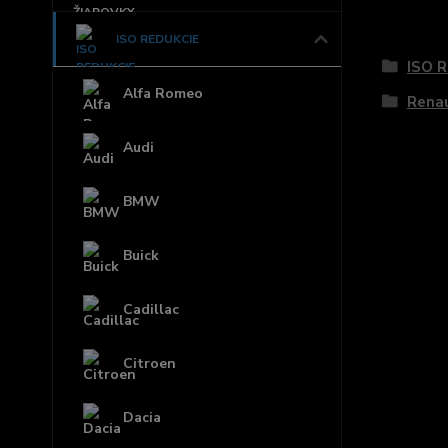
Tovar 
ISO REDUKCIE
ISO 
Alfa Romeo
Rena
Audi
BMW
Buick
Cadillac
Citroen
Dacia