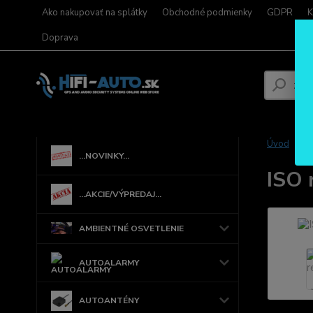
Ako nakupovať na splátky
Obchodné podmienky
GDPR
K
Doprava
Úvod
...NOVINKY...
ISO 
...AKCIE/VÝPREDAJ...
AMBIENTNÉ OSVETLENIE
AUTOALARMY
AUTOANTÉNY