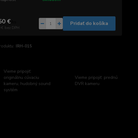
50 €
/
ks
Pridať do košíka
 €
bez DPH
roduktu:
IRH-015
Vieme pripojiť:
originálnu cúvaciu
Vieme pripojiť: prednú
kameru, hudobný sound
DVR kameru
systém