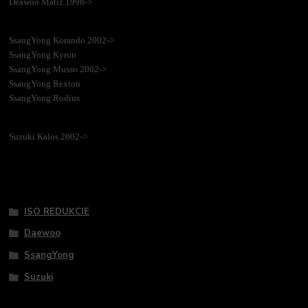
Deawoo Matiz 1998->
SsangYong Korando 2002->
SsangYong Kyron
SsangYong Musso 2002->
SsangYong Rexton
SsangYong Rodius
Suzuki Kalos 2002->
Tovar zaradený v kategóriách
ISO REDUKCIE
Daewoo
SsangYong
Suzuki