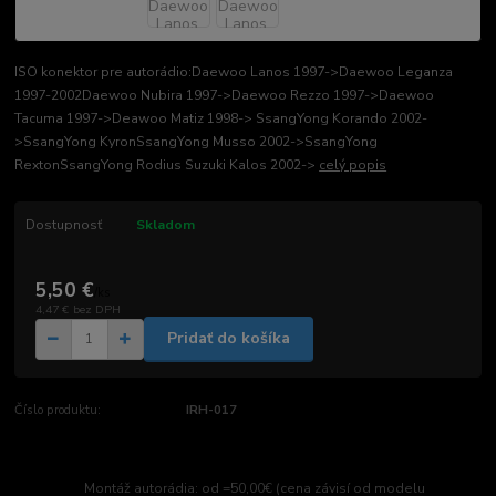
ISO konektor pre autorádio:Daewoo Lanos 1997->Daewoo Leganza
1997-2002Daewoo Nubira 1997->Daewoo Rezzo 1997->Daewoo
Tacuma 1997->Deawoo Matiz 1998-> SsangYong Korando 2002-
>SsangYong KyronSsangYong Musso 2002->SsangYong
RextonSsangYong Rodius Suzuki Kalos 2002->
celý popis
Dostupnosť
Skladom
5,50 €
/
ks
4,47 €
bez DPH
Pridať do košíka
Číslo produktu:
IRH-017
Montáž autorádia: od =50,00€ (cena závisí od modelu