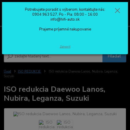
Potrebujete poradiť s výberom, kontaktujte nás:
0
ks
0904 963 527
0904 963 527, Po - Pia: 08:00 - 16:00
za
0,00 €
Po - Pia: 08:00 - 16:00
info@hifi-auto.sk
Prajeme príjemné nakupovanie
Menu
Zatvoriť
Hľadať
Úvod
ISO REDUKCIE
ISO redukcia Daewoo Lanos, Nubira, Leganza,
Suzuki
ISO redukcia Daewoo Lanos,
Nubira, Leganza, Suzuki