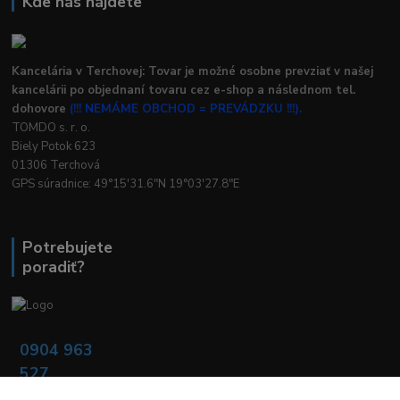
Kde nás nájdete
Kancelária v Terchovej: Tovar je možné osobne prevziať v našej
kancelárii po objednaní tovaru cez e-shop a následnom tel.
dohovore
(!!! NEMÁME OBCHOD = PREVÁDZKU !!!).
TOMDO s. r. o.
Biely Potok 623
01306 Terchová
GPS súradnice: 49°15'31.6"N 19°03'27.8"E
Potrebujete
poradiť?
0904 963
527
Po - Pia: 08:00 -