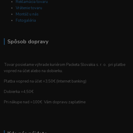
Reklamácia tovaru
Vrátenie tovaru
Montáž u nás
Fotogaléria
Spôsob dopravy
Tovar posielame výhrade kuriérom Packeta Slovakia s. r. o. pri platbe
vopred na účet alebo na dobierku.
Platba vopred na účet =3,50€ (Internet banking)
Dobierka =4,50€
Pri nákupe nad =100€ Vám dopravu zaplatíme