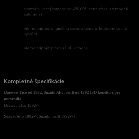
Montáž cúvacej kamery: od =50,00€ (cena závisí od modelu
autorádia)
Vieme pripojiť: originálnu cúvaciu kameru, hudobný sound
systém
Vieme pripojiť: prednú DVR kameru
Kompletné špecifikácie
Daewoo Tico od 1992, Suzuki Alto, Swift od 1992 ISO konektor pre
autorádio
Daewoo Tico 1992->
Suzuki Alto 1992->, Suzuki Swift 1992-> I