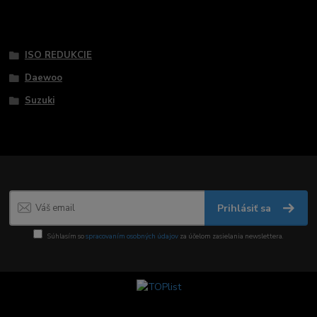
Tovar zaradený v kategóriách
ISO REDUKCIE
Daewoo
Suzuki
Prihlásiť sa
Súhlasím so
spracovaním osobných údajov
za účelom zasielania newslettera.