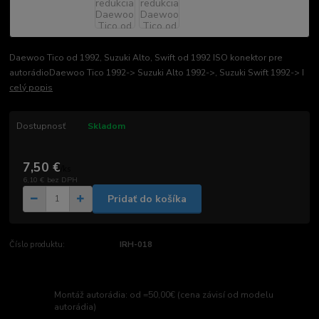
Daewoo Tico od 1992, Suzuki Alto, Swift od 1992 ISO konektor pre
autorádioDaewoo Tico 1992-> Suzuki Alto 1992->, Suzuki Swift 1992-> I
celý popis
Dostupnosť
Skladom
7,50 €
/
ks
6,10 €
bez DPH
Pridať do košíka
Číslo produktu:
IRH-018
Montáž autorádia: od =50,00€ (cena závisí od modelu
autorádia)