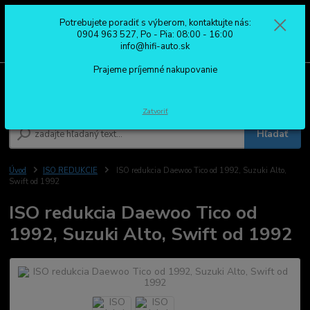
Potrebujete poradiť s výberom, kontaktujte nás:
0
ks
0904 963 527
0904 963 527, Po - Pia: 08:00 - 16:00
za
0,00 €
Po - Pia: 08:00 - 16:00
info@hifi-auto.sk
Prajeme príjemné nakupovanie
Menu
Zatvoriť
Hľadať
Úvod
ISO REDUKCIE
ISO redukcia Daewoo Tico od 1992, Suzuki Alto,
Swift od 1992
ISO redukcia Daewoo Tico od
1992, Suzuki Alto, Swift od 1992