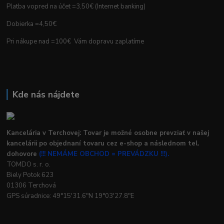
Platba vopred na účet =3,50€ (Internet banking)
Dobierka =4,50€
Pri nákupe nad =100€ Vám dopravu zaplatíme
Kde nás nájdete
Kancelária v Terchovej: Tovar je možné osobne prevziať v našej
kancelárii po objednaní tovaru cez e-shop a následnom tel.
dohovore
(!!! NEMÁME OBCHOD = PREVÁDZKU !!!).
TOMDO s. r. o.
Biely Potok 623
01306 Terchová
GPS súradnice: 49°15'31.6"N 19°03'27.8"E