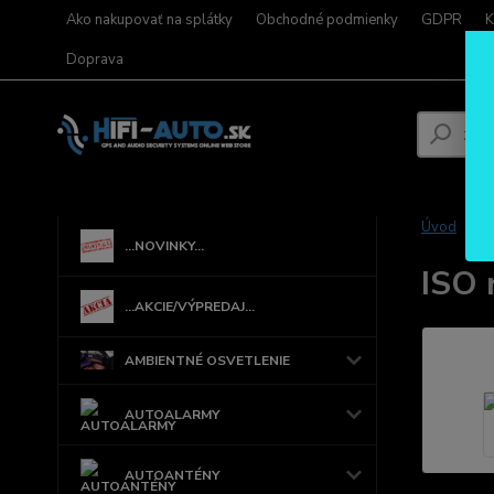
Ako nakupovať na splátky
Obchodné podmienky
GDPR
K
Doprava
Úvod
...NOVINKY...
ISO 
...AKCIE/VÝPREDAJ...
AMBIENTNÉ OSVETLENIE
AUTOALARMY
AUTOANTÉNY