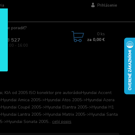
ria
Prihlásenie
ujete poradiť?
jte.
0
ks
za
0,00 €
 963 527
a: 08:00 - 16:00
i, KIA od 2005 ISO konektor pre autorádioHyundai Accent
Hyundai Amica 2005->Hyundai Atos 2005->Hyundai Azera
Hyundai Coupé 2005->Hyundai Elantra 2005->Hyundai H1
Hyundai Lantra 2005->Hyundai Matrix 2005->Hyundai Santa
5->Hyundai Sonata 2005...
celý popis