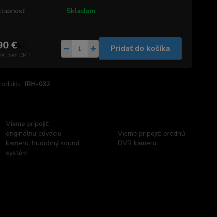
tupnosť
Skladom
90 €
/
ks
Pridať do košíka
 €
bez DPH
roduktu:
IRH-032
Vieme pripojiť:
originálnu cúvaciu
Vieme pripojiť: prednú
kameru, hudobný sound
DVR kameru
systém