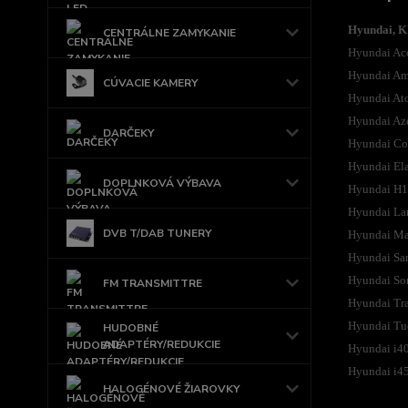
Hyundai, K
CENTRÁLNE ZAMYKANIE
Hyundai Ac
Hyundai Am
CÚVACIE KAMERY
Hyundai At
Hyundai Az
DARČEKY
Hyundai Co
Hyundai Ela
DOPLNKOVÁ VÝBAVA
Hyundai H1
Hyundai La
DVB T/DAB TUNERY
Hyundai Ma
Hyundai San
Hyundai So
FM TRANSMITTRE
Hyundai Tra
Hyundai Tu
HUDOBNÉ
ADAPTÉRY/REDUKCIE
Hyundai i4
Hyundai i4
HALOGÉNOVÉ ŽIAROVKY