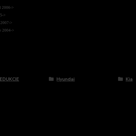
l 2006->
5->
 2007->
e 2004->
zaradený v kategóriách
REDUKCIE
Hyundai
Kia