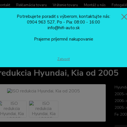
ontakt
Reklamácia tovaru
Vrátenie tovaru
Montáž u nás
Fotogalé
Potrebujete poradiť s výberom, kontaktujte nás:
0904 963 527, Po - Pia: 08:00 - 16:00
Potreb
info@hifi-auto.sk
Zavola
Hľadať
0904
Prajeme príjemné nakupovanie
Po - Pi
ISO REDUKCIE
ISO redukcia Hyundai, Kia od 2005
Zatvoriť
redukcia Hyundai, Kia od 2005
Hyunda
2005->
2006->
2005->
Fe 200