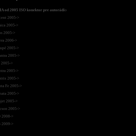
IA od 2005 ISO konektor pre autorádi
o
cent 2005->
ica 2005->
os 2005->
era 2006->
upé 2005->
ntra 2005->
 2005->
ntra 2005->
trix 2005->
ta Fe 2005->
nata 2005->
jet 2005->
cson 2005->
0 2008->
5 2009->