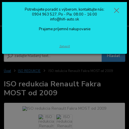
Potrebujete poradiť s výberom, kontaktujte nás:
0
ks
0904 963 527
0904 963 527, Po - Pia: 08:00 - 16:00
za
0,00 €
Po - Pia: 08:00 - 16:00
info@hifi-auto.sk
Prajeme príjemné nakupovanie
Menu
Zatvoriť
Hľadať
Úvod
ISO REDUKCIE
ISO redukcia Renault Fakra MOST od 2009
ISO redukcia Renault Fakra
MOST od 2009