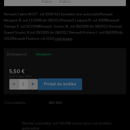
Renault Fakra MOST od 2009 ISO konektor pre autorádioRenault
Megane III. od 11/2008 do 06/2012Renault Laguna III. od 2009Renault
Twingo II. od 02/2009Renault Scenic III. od 05/2009 do 06/2012 Renault
Grand Scenic III od 05/2009 do 06/2012 Renault Koleos I. od 09/2009 do
2012Renault Fluence od 2010
celý popis
Dostupnosť
Skladom
5,50 €
/
ks
4,47 €
bez DPH
Pridať do košíka
Číslo produktu:
IRH-055
Montáž autorádia: od =50,00€ (cena závisí od modelu
autorádia)