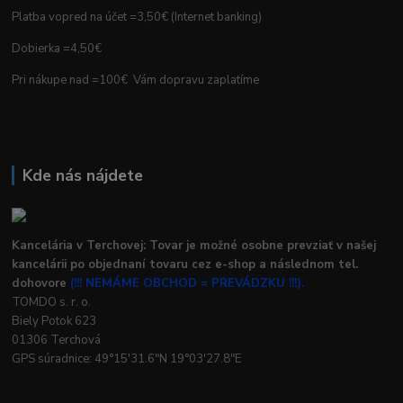
Platba vopred na účet =3,50€ (Internet banking)
Dobierka =4,50€
Pri nákupe nad =100€ Vám dopravu zaplatíme
Kde nás nájdete
Kancelária v Terchovej: Tovar je možné osobne prevziať v našej
kancelárii po objednaní tovaru cez e-shop a následnom tel.
dohovore
(!!! NEMÁME OBCHOD = PREVÁDZKU !!!).
TOMDO s. r. o.
Biely Potok 623
01306 Terchová
GPS súradnice: 49°15'31.6"N 19°03'27.8"E