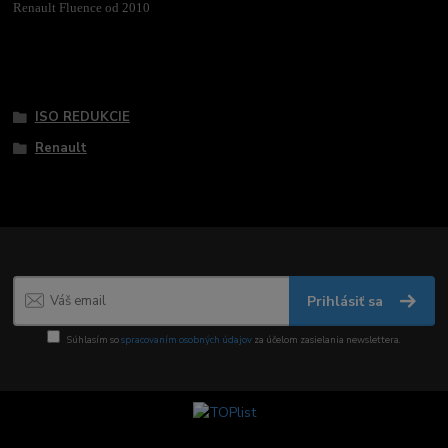
Renault Fluence od 2010
Tovar zaradený v kategóriách
ISO REDUKCIE
Renault
Prihlásiť sa
Súhlasím so
spracovaním osobných údajov
za účelom zasielania newslettera.