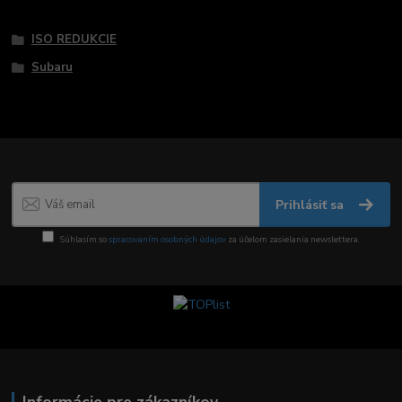
Tovar zaradený v kategóriách
ISO REDUKCIE
Subaru
Prihlásiť sa
Súhlasím so
spracovaním osobných údajov
za účelom zasielania newslettera.
Informácie pre zákazníkov