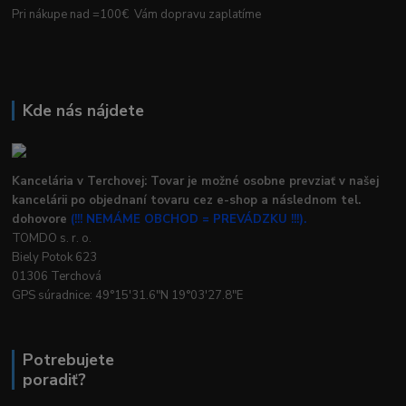
Pri nákupe nad =100€ Vám dopravu zaplatíme
Kde nás nájdete
Kancelária v Terchovej: Tovar je možné osobne prevziať v našej
kancelárii po objednaní tovaru cez e-shop a následnom tel.
dohovore
(!!! NEMÁME OBCHOD = PREVÁDZKU !!!).
TOMDO s. r. o.
Biely Potok 623
01306 Terchová
GPS súradnice: 49°15'31.6"N 19°03'27.8"E
Potrebujete
poradiť?