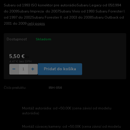
Subaru od 1993 ISO konektor pre autorádioSubaru Legacy od 05/1994
do 2009Subaru Impreza do 2007Subaru Vivio od 1993 Subaru Forester I.
od 1997 do 2002Subaru Forester II. od 2003 do 2008Subaru Outback od
2001 do 2009
celý popis
Dostupnosť
Skladom
5,50 €
/
ks
4,47 €
bez DPH
Pridať do košíka
Číslo produktu:
IRH-056
Montáž autorádia: od =50,00€ (cena závisí od modelu
autorádia)
Montáž cúvacej kamery: od =50,00€ (cena závisí od modelu