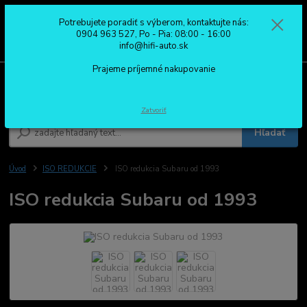
Potrebujete poradiť s výberom, kontaktujte nás:
0
ks
0904 963 527
0904 963 527, Po - Pia: 08:00 - 16:00
za
0,00 €
Po - Pia: 08:00 - 16:00
info@hifi-auto.sk
Prajeme príjemné nakupovanie
Menu
Zatvoriť
Hľadať
Úvod
ISO REDUKCIE
ISO redukcia Subaru od 1993
ISO redukcia Subaru od 1993