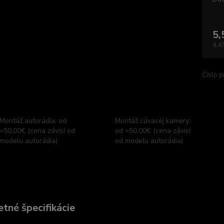
5,
4,47
Číslo p
Montáž autorádia: od
Montáž cúvacej kamery:
=50,00€ (cena závisí od
od =50,00€ (cena závisí
modelu autorádia)
od modelu autorádia)
tné špecifikácie