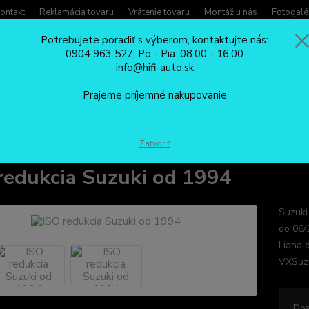
ontakt
Reklamácia tovaru
Vrátenie tovaru
Montáž u nás
Fotogalé
Potrebujete poradiť s výberom, kontaktujte nás:
0904 963 527, Po - Pia: 08:00 - 16:00
Potreb
info@hifi-auto.sk
Zavola
Hľadať
0904
Prajeme príjemné nakupovanie
Po - Pi
ISO REDUKCIE
ISO redukcia Suzuki od 1994
Zatvoriť
redukcia Suzuki od 1994
Suzuki
do 06/
Liana 
VXSuz
Dos