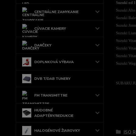
Suzuki od 1
Suzuki Alto
CENTRÁLNE ZAMYKANIE
Suzuki Bal
Suzuki Jim
CÚVACIE KAMERY
Suzuki Lian
Suzuki Vita
DARČEKY
Suzuki Vita
Suzuki Vita
DOPLNKOVÁ VÝBAVA
Suzuki Wag
DVB T/DAB TUNERY
SUBARU JU
FM TRANSMITTRE
HUDOBNÉ
ADAPTÉRY/REDUKCIE
Tovar 
HALOGÉNOVÉ ŽIAROVKY
ISO 