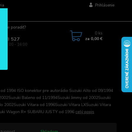
ria
Prihlásenie
ujete poradiť?
jte.
0
ks
za
0,00 €
 963 527
a: 08:00 - 16:00
 od 1994 ISO konektor pre autorádio Suzuki Alto od 09/1994
2002Suzuki Baleno od 11/1994Suzuki Jimmy od 2002Suzuki
do 2002Suzuki Vitara od 1996Suzuki Vitara LXSuzuki Vitara
uki Wagon R+ SUBARU JUSTY od 1996
celý popis
tupnosť
Skladom