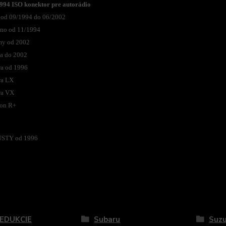
994 ISO konektor pre autorádio
 od 09/1994 do 06/2002
eno od 11/1994
my od 2002
a do 2002
ra od 1996
ra LX
ra VX
on R+
STY od 1996
zaradený v kategóriách
REDUKCIE
Subaru
Suzu