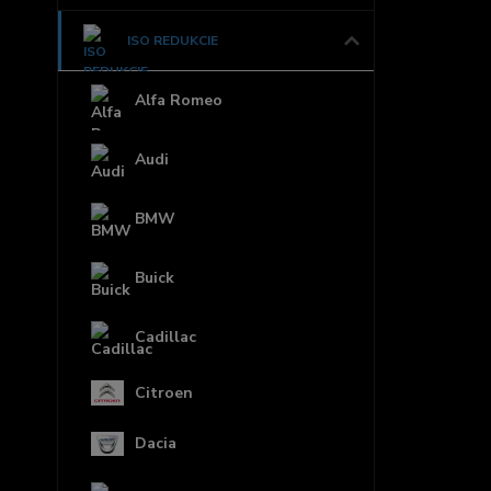
ISO REDUKCIE
Alfa Romeo
Audi
BMW
Buick
Cadillac
Citroen
Dacia