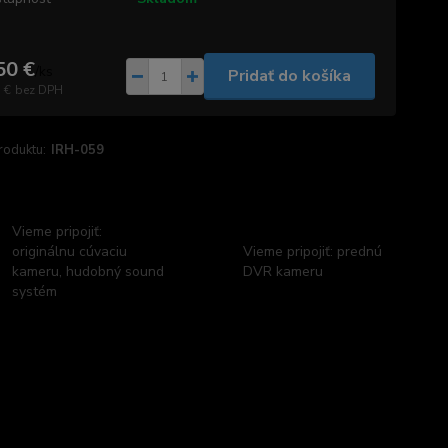
50 €
/
ks
Pridať do košíka
 €
bez DPH
roduktu:
IRH-059
Vieme pripojiť:
originálnu cúvaciu
Vieme pripojiť: prednú
kameru, hudobný sound
DVR kameru
systém