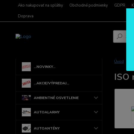
Ako nakupovať na splátky
Obchodné podmienky
GDPR
K
Doprava
Úvod
...NOVINKY...
ISO 
...AKCIE/VÝPREDAJ...
AMBIENTNÉ OSVETLENIE
AUTOALARMY
AUTOANTÉNY