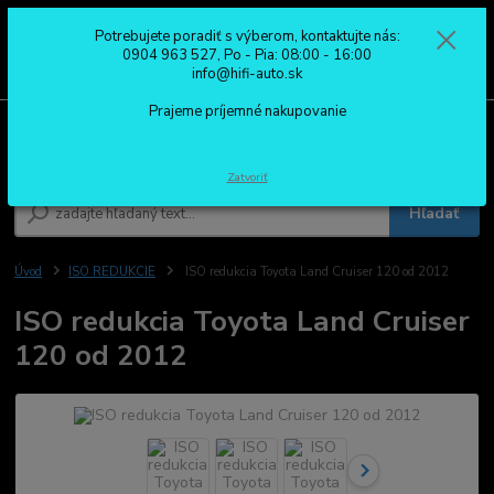
Potrebujete poradiť s výberom, kontaktujte nás:
0
ks
0904 963 527
0904 963 527, Po - Pia: 08:00 - 16:00
za
0,00 €
Po - Pia: 08:00 - 16:00
info@hifi-auto.sk
Prajeme príjemné nakupovanie
Menu
Zatvoriť
Hľadať
Úvod
ISO REDUKCIE
ISO redukcia Toyota Land Cruiser 120 od 2012
ISO redukcia Toyota Land Cruiser
120 od 2012