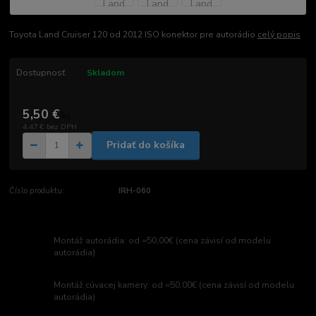
Toyota Land Cruiser 120 od 2012 ISO konektor pre autorádio
celý popis
Dostupnosť
Skladom
5,50 €
/
ks
4,47 €
bez DPH
Pridať do košíka
Číslo produktu:
IRH-060
Montáž autorádia: od =50,00€ (cena závisí od modelu
autorádia)
Montáž cúvacej kamery: od =50,00€ (cena závisí od modelu
autorádia)