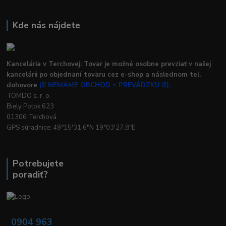
Kde nás nájdete
Kancelária v Terchovej: Tovar je možné osobne prevziať v našej
kancelárii po objednaní tovaru cez e-shop a následnom tel.
dohovore
(!!! NEMÁME OBCHOD = PREVÁDZKU !!!).
TOMDO s. r. o.
Biely Potok 623
01306 Terchová
GPS súradnice: 49°15'31.6"N 19°03'27.8"E
Potrebujete
poradiť?
0904 963