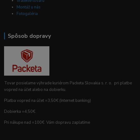
Vrátenie tovaru
Montáž u nás
Fotogaléria
Spôsob dopravy
Tovar posielame výhrade kuriérom Packeta Slovakia s. r. o. pri platbe
vopred na účet alebo na dobierku.
Platba vopred na účet =3,50€ (Internet banking)
Dobierka =4,50€
Pri nákupe nad =100€ Vám dopravu zaplatíme