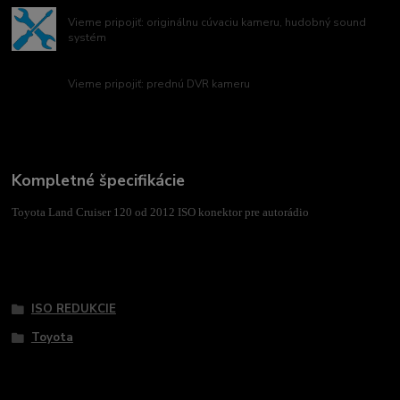
Vieme pripojiť: originálnu cúvaciu kameru, hudobný sound
systém
Vieme pripojiť: prednú DVR kameru
Kompletné špecifikácie
Toyota Land Cruiser 120 od 2012 ISO konektor pre autorádio
Tovar zaradený v kategóriách
ISO REDUKCIE
Toyota