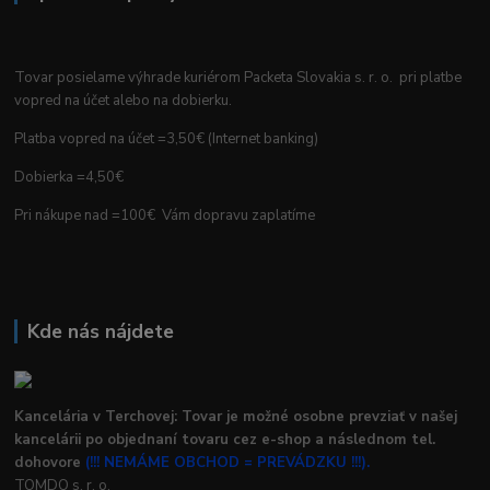
Tovar posielame výhrade kuriérom Packeta Slovakia s. r. o. pri platbe
vopred na účet alebo na dobierku.
Platba vopred na účet =3,50€ (Internet banking)
Dobierka =4,50€
Pri nákupe nad =100€ Vám dopravu zaplatíme
Kde nás nájdete
Kancelária v Terchovej: Tovar je možné osobne prevziať v našej
kancelárii po objednaní tovaru cez e-shop a následnom tel.
dohovore
(!!! NEMÁME OBCHOD = PREVÁDZKU !!!).
TOMDO s. r. o.