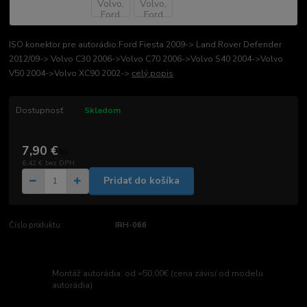
ISO konektor pre autorádio:Ford Fiesta 2009-> Land Rover Defender
2012/09-> Volvo C30 2006->Volvo C70 2006->Volvo S40 2004->Volvo
V50 2004->Volvo XC90 2002->
celý popis
Dostupnosť
Skladom
7,90 €
/
ks
6,42 €
bez DPH
Pridať do košíka
Číslo produktu:
IRH-066
Montáž autorádia: od =50,00€ (cena závisí od modelu
autorádia)