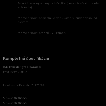
Montáž cúvacej kamery: od =50,00€ (cena závisí od modelu
autorádia)
Vieme pripojiť: originálnu cúvaciu kameru, hudobný sound
systém
Vieme pripojiť: prednú DVR kameru
Kompletné špecifikácie
ISO konektor pre autorádio:
Ford Fiesta 2009->
Land Rover Defender 2012/09->
Volvo C30 2006->
Volvo C70 2006->