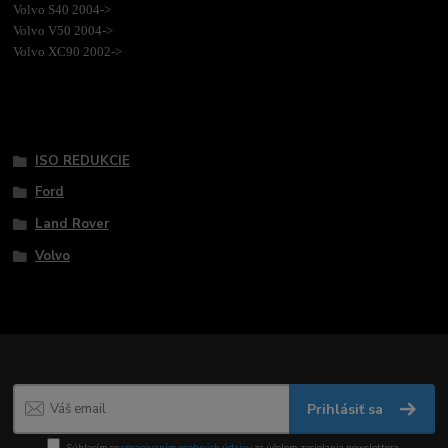
Volvo S40 2004-
>
Volvo V50 2004->
Volvo XC90 2002->
Tovar zaradený v kategóriách
ISO REDUKCIE
Ford
Land Rover
Volvo
Prihlásiť sa
Súhlasím so
spracovaním osobných údajov
za účelom zasielania newslettera.