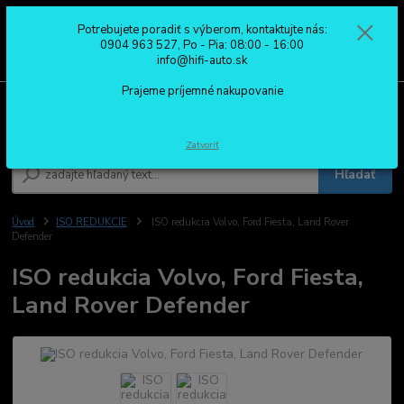
Potrebujete poradiť s výberom, kontaktujte nás:
0
ks
0904 963 527
0904 963 527, Po - Pia: 08:00 - 16:00
za
0,00 €
Po - Pia: 08:00 - 16:00
info@hifi-auto.sk
Prajeme príjemné nakupovanie
Menu
Zatvoriť
Hľadať
Úvod
ISO REDUKCIE
ISO redukcia Volvo, Ford Fiesta, Land Rover
Defender
ISO redukcia Volvo, Ford Fiesta,
Land Rover Defender