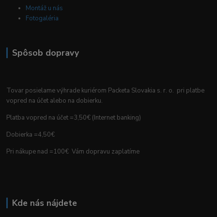
Montáž u nás
Fotogaléria
Spôsob dopravy
Tovar posielame výhrade kuriérom Packeta Slovakia s. r. o. pri platbe
vopred na účet alebo na dobierku.
Platba vopred na účet =3,50€ (Internet banking)
Dobierka =4,50€
Pri nákupe nad =100€ Vám dopravu zaplatíme
Kde nás nájdete