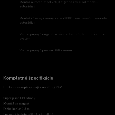
Montáž autorádia: od =50,00€ (cena závisí od modelu
autorádia)
Montáž cúvacej kamery: od =50,00€ (cena závisí od modelu
autorádia)
Vieme pripojiť: originálnu cúvaciu kameru, hudobný sound
systém
Vieme pripojiť: prednú DVR kameru
Kompletné špecifikácie
LED stroboskopický maják oranžový 24V
Super jasné LED diódy
Montáž na magnet
Dĺžka kábla: 2,5 m
Pracovná teplota: -30 ° C až + 50 ° C