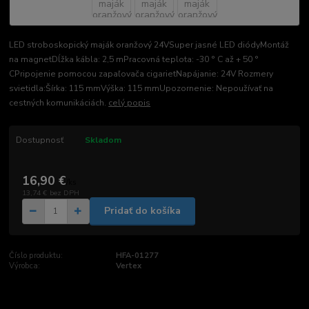
LED stroboskopický maják oranžový 24VSuper jasné LED diódyMontáž
na magnetDĺžka kábla: 2,5 mPracovná teplota: -30 ° C až + 50 °
CPripojenie pomocou zapaľovača cigarietNapájanie: 24V Rozmery
svietidla:Šírka: 115 mmVýška: 115 mmUpozornenie: Nepoužívať na
cestných komunikáciách.
celý popis
Dostupnosť
Skladom
16,90 €
/
ks
13,74 €
bez DPH
Pridať do košíka
Číslo produktu:
HFA-01277
Výrobca:
Vertex