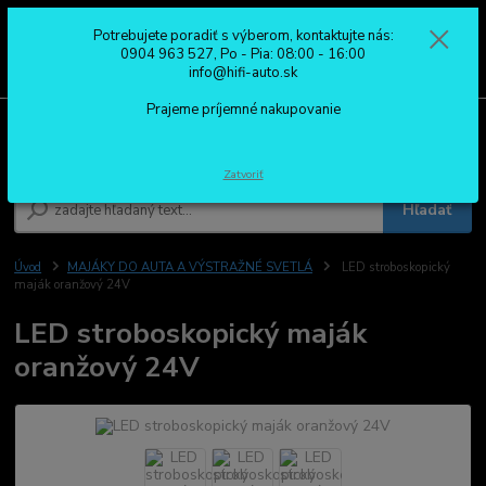
Potrebujete poradiť s výberom, kontaktujte nás:
0
ks
0904 963 527
0904 963 527, Po - Pia: 08:00 - 16:00
za
0,00 €
Po - Pia: 08:00 - 16:00
info@hifi-auto.sk
Prajeme príjemné nakupovanie
Menu
Zatvoriť
Hľadať
Úvod
MAJÁKY DO AUTA A VÝSTRAŽNÉ SVETLÁ
LED stroboskopický
maják oranžový 24V
LED stroboskopický maják
oranžový 24V