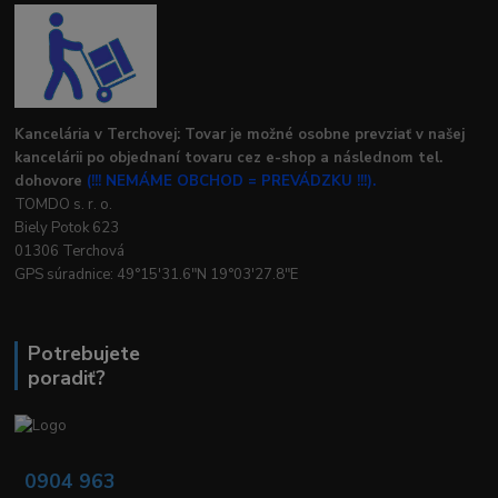
Kancelária v Terchovej: Tovar je možné osobne prevziať v našej
kancelárii po objednaní tovaru cez e-shop a následnom tel.
dohovore
(!!! NEMÁME OBCHOD = PREVÁDZKU !!!).
TOMDO s. r. o.
Biely Potok 623
01306 Terchová
GPS súradnice: 49°15'31.6"N 19°03'27.8"E
Potrebujete
poradiť?
0904 963