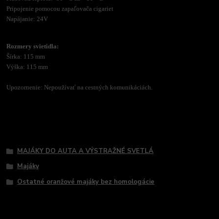
Pripojenie pomocou zapaľovača cigariet
Napájanie: 24V
Rozmery svietidla:
Šírka: 115 mm
Výška: 115 mm
Upozornenie: Nepoužívať na cestných komunikáciách.
Tovar zaradený v kategóriách
MAJÁKY DO AUTA A VÝSTRAŽNÉ SVETLÁ
Majáky
Ostatné oranžové majáky bez homologácie