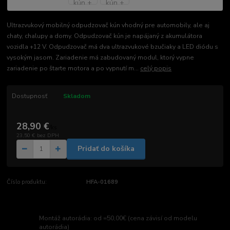
Ultrazvukový mobilný odpudzovač kún vhodný pre automobily, ale aj
chaty, chalupy a domy. Odpudzovač kún je napájaný z akumulátora
vozidla +12 V. Odpudzovač má dva ultrazvukové bzučiaky a LED diódu s
vysokým jasom. Zariadenie má zabudovaný modul, ktorý vypne
zariadenie po štarte motora a po vypnutí m...
celý popis
Dostupnosť
Skladom
28,90 €
/
ks
23,50 €
bez DPH
Pridať do košíka
Číslo produktu:
HFA-01689
Montáž autorádia: od =50,00€ (cena závisí od modelu
autorádia)