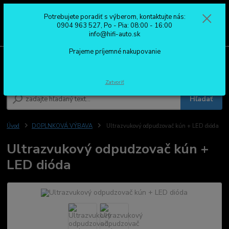
Potrebujete poradiť s výberom, kontaktujte nás:
0
ks
0904 963 527
0904 963 527, Po - Pia: 08:00 - 16:00
za
0,00 €
Po - Pia: 08:00 - 16:00
info@hifi-auto.sk
Prajeme príjemné nakupovanie
Menu
Zatvoriť
Hľadať
Úvod
DOPLNKOVÁ VÝBAVA
Ultrazvukový odpudzovač kún + LED dióda
Ultrazvukový odpudzovač kún +
LED dióda