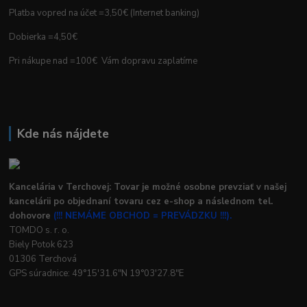
Platba vopred na účet =3,50€ (Internet banking)
Dobierka =4,50€
Pri nákupe nad =100€ Vám dopravu zaplatíme
Kde nás nájdete
Kancelária v Terchovej: Tovar je možné osobne prevziať v našej
kancelárii po objednaní tovaru cez e-shop a následnom tel.
dohovore
(!!! NEMÁME OBCHOD = PREVÁDZKU !!!).
TOMDO s. r. o.
Biely Potok 623
01306 Terchová
GPS súradnice: 49°15'31.6"N 19°03'27.8"E