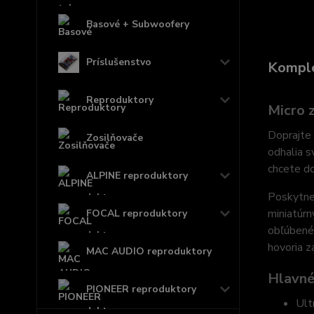
Basové + Subwoofery
Príslušenstvo
Komple
Reproduktory
Micro 
Doprajte 
Zosilňovače
odhalia s
chcete do
ALPINE reproduktory
Poskytne 
miniatúr
FOCAL reproduktory
obľúbené,
hovoria z
MAC AUDIO reproduktory
Hlavné
PIONEER reproduktory
Ult