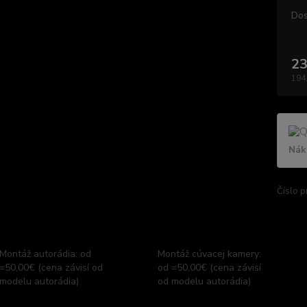
Dos
23
194
Nák
Číslo p
Montáž autorádia: od
Montáž cúvacej kamery:
=50,00€ (cena závisí od
od =50,00€ (cena závisí
modelu autorádia)
od modelu autorádia)