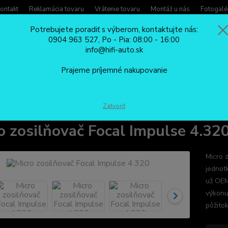
ontakt
Reklamácia tovaru
Vrátenie tovaru
Montáž u nás
Fotogalé
Potrebujete poradiť s výberom, kontaktujte nás:
0904 963 527, Po - Pia: 08:00 - 16:00
Potreb
info@hifi-auto.sk
Zavola
Hľadať
0904
Prajeme príjemné nakupovanie
Po - Pi
AUTO AUDIO
Micro zosilňovač Focal Impulse 4.320
Zatvoriť
o zosilňovač Focal Impulse 4.32
Micro 
jednot
už OEM
výkonu 
pôžitok