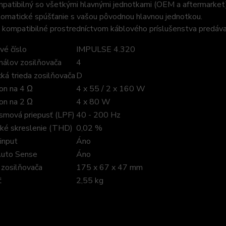
patibilný so všetkými hlavnými jednotkami (OEM a aftermarket)
omatické spúšťanie s vašou pôvodnou hlavnou jednotkou.
 kompatibilné prostredníctvom káblového príslušenstva predá
vé číslo
IMPULSE 4.320
nálov zosilňovača
4
ká trieda zosilňovača
D
n na 4 Ω
4 x 55 / 2 x 160 W
n na 2 Ω
4 x 80 W
smová priepusť (LPF)
40 - 200 Hz
ké skreslenie (THD)
0,02 %
input
Áno
Auto Sense
Áno
zosilňovača
175 x 67 x 47 mm
ť
2,55 kg