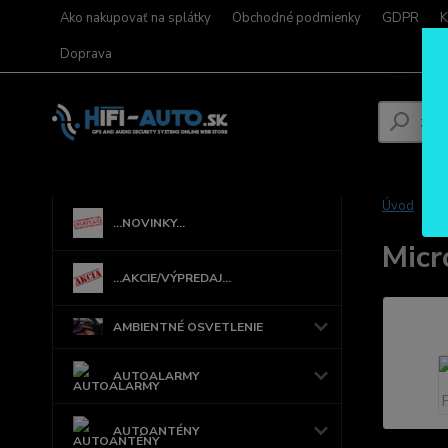
Ako nakupovať na splátky
Obchodné podmienky
GDPR
K
Doprava
Úvod
...NOVINKY...
Micr
...AKCIE/VÝPREDAJ...
AMBIENTNÉ OSVETLENIE
AUTOALARMY
AUTOANTÉNY