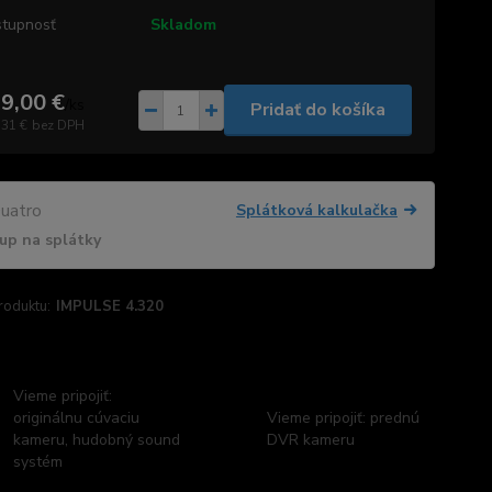
tupnosť
Skladom
9,00 €
/
ks
Pridať do košíka
,31 €
bez DPH
Splátková kalkulačka
up na splátky
roduktu:
IMPULSE 4.320
Vieme pripojiť:
originálnu cúvaciu
Vieme pripojiť: prednú
kameru, hudobný sound
DVR kameru
systém