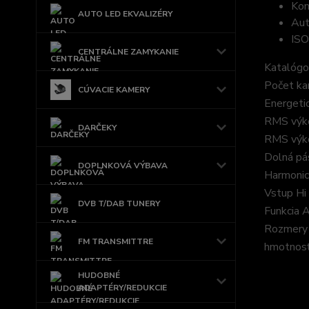
Kom
AUTO LED EKVALIZÉRY
Aut
ISO
CENTRÁLNE ZAMYKANIE
Katalógo
Počet ka
CÚVACIE KAMERY
Energetic
RMS výko
DARČEKY
RMS výko
Dolná pá
DOPLNKOVÁ VÝBAVA
Harmonic
Vstup Hi 
DVB T/DAB TUNERY
Funkcia 
Rozmery 
FM TRANSMITTRE
hmotnos
HUDOBNÉ
ADAPTÉRY/REDUKCIE