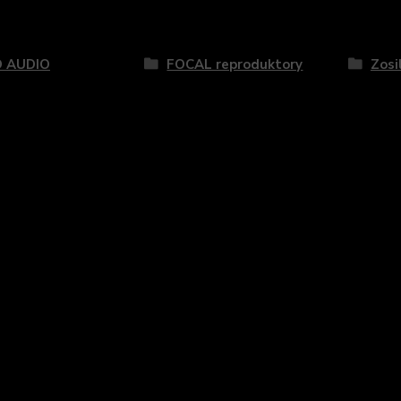
zaradený v kategóriách
 AUDIO
FOCAL reproduktory
Zosi