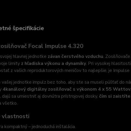
tné špecifikácie
zosilňovač Focal Impulse 4.320
svojej hlavnej jednotke
závan čerstvého vzduchu
. Zosilňovače
voje limity
z hľadiska výkonu a dynamiky
. Pri vysokej hlasitost
stať z vašich reproduktorových meničov to najlepšie, je Impulse
vašej jednotke impulz bez toho, aby ste sa museli púšťať do ná
ny
4kanálový digitálny zosilňovač s výkonom 4 x 55 Wattov
 dajú sa umiestniť aj dovnútra prístrojovej dosky,
čím si zaistí
a všetko.
 vlastnosti
ra kompaktný – jednoduchá inštalácia.