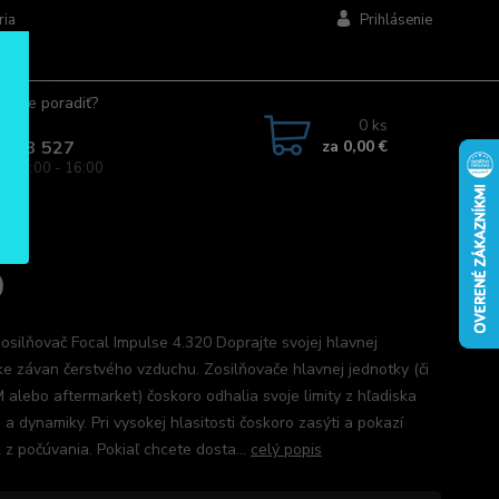
ria
Prihlásenie
ujete poradiť?
jte.
0
ks
za
0,00 €
 963 527
a: 08:00 - 16:00
0
zosilňovač Focal Impulse 4.320 Doprajte svojej hlavnej
ke závan čerstvého vzduchu. Zosilňovače hlavnej jednotky (či
 alebo aftermarket) čoskoro odhalia svoje limity z hľadiska
a dynamiky. Pri vysokej hlasitosti čoskoro zasýti a pokazí
 z počúvania. Pokiaľ chcete dosta...
celý popis