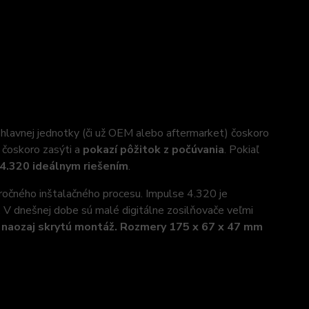
 hlavnej jednotky (či už OEM alebo aftermarket) čoskoro
i čoskoro zasýti a
pokazí pôžitok z počúvania
. Pokiaľ
4.320 ideálnym riešením
.
ročného inštalačného procesu. Impulse 4.320 je
. V dnešnej dobe sú malé digitálne zosilňovače veľmi
te naozaj skrytú montáž. Rozmery 175 x 67 x 47 mm