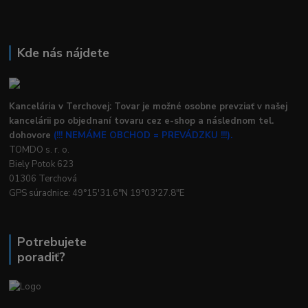
Kde nás nájdete
Kancelária v Terchovej: Tovar je možné osobne prevziať v našej
kancelárii po objednaní tovaru cez e-shop a následnom tel.
dohovore
(!!! NEMÁME OBCHOD = PREVÁDZKU !!!).
TOMDO s. r. o.
Biely Potok 623
01306 Terchová
GPS súradnice: 49°15'31.6"N 19°03'27.8"E
Potrebujete
poradiť?