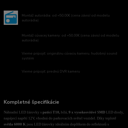
Montáž autorádia: od =50,00€ (cena závisí od modelu
autorádia)
Montáž cúvacej kamery: od =50,00€ (cena závisí od modelu
autorádia)
Vieme pripojiť: originálnu cúvaciu kameru, hudobný sound
systém
Vieme pripojiť: prednú DVR kameru
Kompletné špecifikácie
Náhradní LED žárovky s
paticí T10,
bílá,
9 x vysokosvítivé SMD
LED diody,
napájecí napětí 12V, vhodná do parkovacích světel vozidel. Díky teplotě
světla 6000 K
jsou LED žárovky ideálním doplňkem do reflektorů s