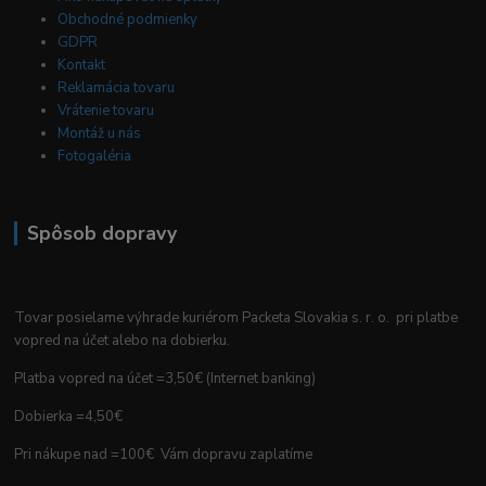
Obchodné podmienky
GDPR
Kontakt
Reklamácia tovaru
Vrátenie tovaru
Montáž u nás
Fotogaléria
Spôsob dopravy
Tovar posielame výhrade kuriérom Packeta Slovakia s. r. o. pri platbe
vopred na účet alebo na dobierku.
Platba vopred na účet =3,50€ (Internet banking)
Dobierka =4,50€
Pri nákupe nad =100€ Vám dopravu zaplatíme