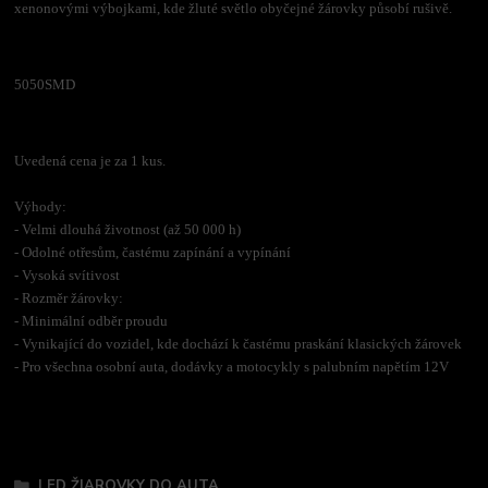
xenonovými výbojkami, kde žluté světlo obyčejné žárovky působí rušivě.
5050SMD
Uvedená cena je za 1 kus.
Výhody:
- Velmi dlouhá životnost (až 50 000 h)
- Odolné otřesům, častému zapínání a vypínání
- Vysoká svítivost
- Rozměr žárovky:
- Minimální odběr proudu
- Vynikající do vozidel, kde dochází k častému praskání klasických žárovek
- Pro všechna osobní auta, dodávky a motocykly s palubním napětím 12V
Tovar zaradený v kategóriách
LED ŽIAROVKY DO AUTA