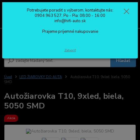
Potrebujete poradiť s výberom, kontaktujte nás:
0
ks
0904 963 527
0904 963 527, Po - Pia: 08:00 - 16:00
za
0,00 €
Po - Pia: 08:00 - 16:00
info@hifi-auto.sk
Prajeme príjemné nakupovanie
Menu
Zatvoriť
Hľadať
Úvod
LED ŽIAROVKY DO AUTA
Autožiarovka T10, 9xled, biela, 5050
SMD
Autožiarovka T10, 9xled, biela,
5050 SMD
Akcia