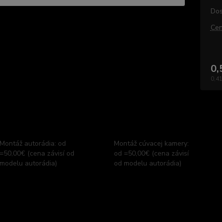
Dos
Cen
0,
0,41
Montáž autorádia: od
Montáž cúvacej kamery:
=50,00€ (cena závisí od
od =50,00€ (cena závisí
modelu autorádia)
od modelu autorádia)