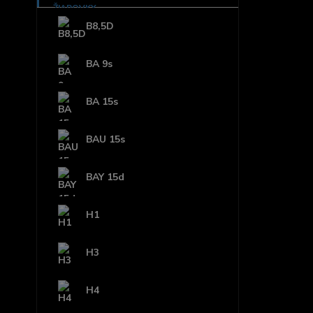
B8,5D
BA 9s
BA 15s
BAU 15s
BAY 15d
H1
H3
H4