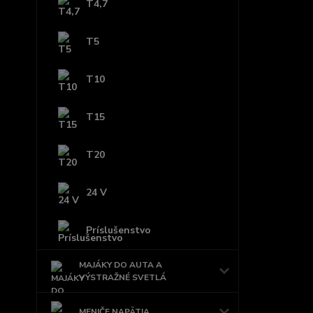
T4,7
T5
T10
T15
T20
24 V
Príslušenstvo
MAJÁKY DO AUTA A
VÝSTRAŽNÉ SVETLÁ
MENIČE NAPÄTIA