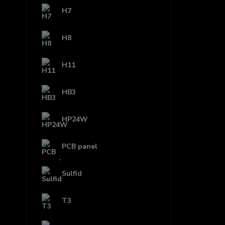
H7
H8
H11
HB3
HP24W
PCB panel
Sulfid
T3