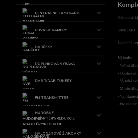
Komple
CENTRÁLNE ZAMYKANIE
Náhradné L
CÚVACIE KAMERY
5050SMD
Uvedená cen
DARČEKY
Výhody:
DOPLNKOVÁ VÝBAVA
- Veľmi dlhá
- Odolné ot
DVB T/DAB TUNERY
- Vysoká sv
- Minimálny
- Vynikajúc
FM TRANSMITTRE
- Pre všetk
HUDOBNÉ
ADAPTÉRY/REDUKCIE
HALOGÉNOVÉ ŽIAROVKY