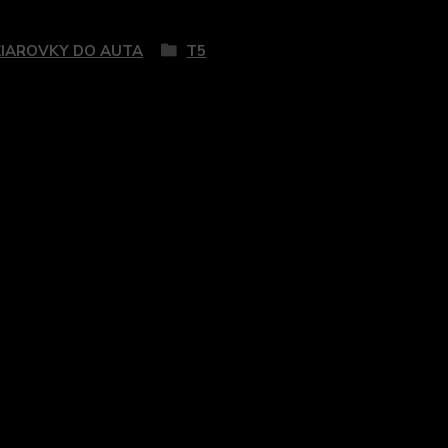
zaradený v kategóriách
ŽIAROVKY DO AUTA
T5