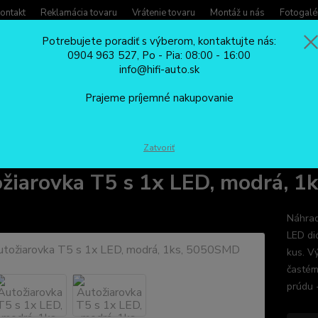
ontakt
Reklamácia tovaru
Vrátenie tovaru
Montáž u nás
Fotogalé
Potrebujete poradiť s výberom, kontaktujte nás:
0904 963 527, Po - Pia: 08:00 - 16:00
Potreb
info@hifi-auto.sk
Zavola
Hľadať
0904
Prajeme príjemné nakupovanie
Po - Pi
LED ŽIAROVKY DO AUTA
Autožiarovka T5 s 1x LED, modrá, 1ks, 5050
Zatvoriť
žiarovka T5 s 1x LED, modrá, 
Náhrad
LED di
kus. V
častém
prúdu -