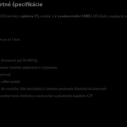
tné špecifikácie
ED žiarovky s
päticou T5,
modrá, 1
x vysokosvietivé SMD
LED diódy, napájacie n
a je za 1 kus.
 životnosť (až 50 000 h)
rasom, častému zapínaniu a vypínaniu
ietivosť
 odber prúdu
i do vozidiel, kde dochádza k častému praskaniu klasických žiaroviek
y osobné autá, dodávky a motocykle s palubným napätím 12V