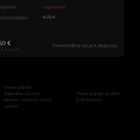
tupnosť
vypredané
a pred zľavou
0,72 €
50 €
/
ks
Momentálne nie je k dispozícii
 €
bez DPH
Vieme pripojiť:
originálnu cúvaciu
Vieme pripojiť: prednú
kameru, hudobný sound
DVR kameru
systém