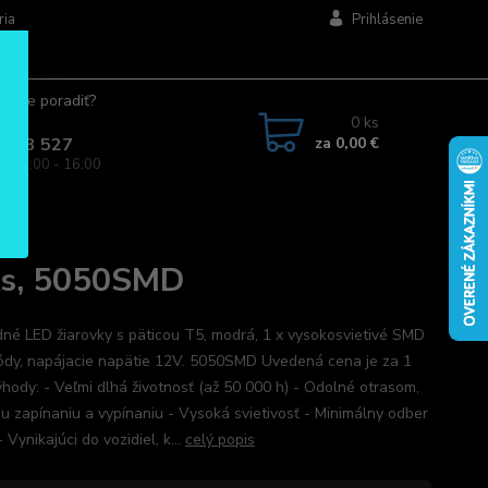
ria
Prihlásenie
ujete poradiť?
jte.
0
ks
za
0,00 €
 963 527
a: 08:00 - 16:00
SMD
1ks, 5050SMD
né LED žiarovky s päticou T5, modrá, 1 x vysokosvietivé SMD
ódy, napájacie napätie 12V. 5050SMD Uvedená cena je za 1
ýhody: - Veľmi dlhá životnosť (až 50 000 h) - Odolné otrasom,
u zapínaniu a vypínaniu - Vysoká svietivosť - Minimálny odber
 Vynikajúci do vozidiel, k...
celý popis