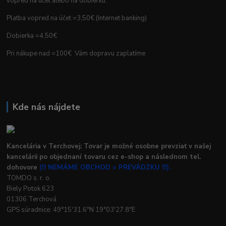
vopred na účet alebo na dobierku.
Platba vopred na účet =3,50€ (Internet banking)
Dobierka =4,50€
Pri nákupe nad =100€ Vám dopravu zaplatíme
Kde nás nájdete
Kancelária v Terchovej: Tovar je možné osobne prevziať v našej
kancelárii po objednaní tovaru cez e-shop a následnom tel.
dohovore
(!!! NEMÁME OBCHOD = PREVÁDZKU !!!).
TOMDO s. r. o.
Biely Potok 623
01306 Terchová
GPS súradnice: 49°15'31.6"N 19°03'27.8"E