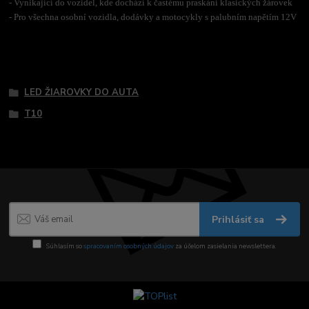
- Vynikající do vozidel, kde dochází k častému praskání klasických žárovek
- Pro všechna osobní vozidla, dodávky a motocykly s palubním napětím 12V
Tovar zaradený v kategóriách
LED ŽIAROVKY DO AUTA
T10
Prihlásiť sa
Súhlasím so
spracovaním osobných údajov
za účelom zasielania newslettera.