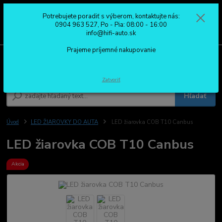
Potrebujete poradiť s výberom, kontaktujte nás:
0
ks
0904 963 527
0904 963 527, Po - Pia: 08:00 - 16:00
za
0,00 €
Po - Pia: 08:00 - 16:00
info@hifi-auto.sk
Prajeme príjemné nakupovanie
Menu
Zatvoriť
Hľadať
Úvod
LED ŽIAROVKY DO AUTA
LED žiarovka COB T10 Canbus
LED žiarovka COB T10 Canbus
Akcia