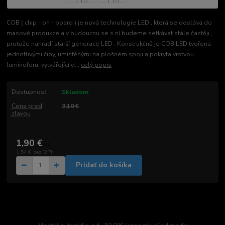
COB ( chip - on - board ) je nová technologie LED , která se dostává do
masové produkce a v budoucnu se s ní budeme setkávat stále častěji ,
protože nahradí starší generace LED . Konstrukčně je COB LED tvořena
jednotlivými čipy, umístěnými na plošném spoji a pokryta vrstvou
luminoforu, vytvářející d...
celý popis
Dostupnosť
Skladom
Cena pred
3,10 €
zľavou
1,90 €
/
ks
1,54 €
bez DPH
Pridať do košíka