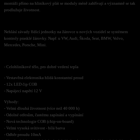
montáži přímo na hliníkový plát se moduly méně zahřívají a významně se tak
prodlužuje životnost.
Nehlásí závady řídící jednotky na žárovce u nových vozidel se systémem
kontroly prasklé žárovky. Např. u VW, Audi, Škoda, Seat, BMW, Volvo,
Mercedes, Porsche, Mini.
- Celohliníkové tělo, pro dobré vedení tepla
- Vestavěná elektronika hlídá konstantní proud
- 12x LED čip COB
- Napájecí napětí 12 V
Výhody:
- Velmi dlouhá životnost (více než 40 000 h)
- Odolné otřesům, častému zapínání a vypínání
- Nová technologie COB (chip-on-board)
- Velmi vysoká svítivost
- bílá barva
- Odběr proudu 10mA