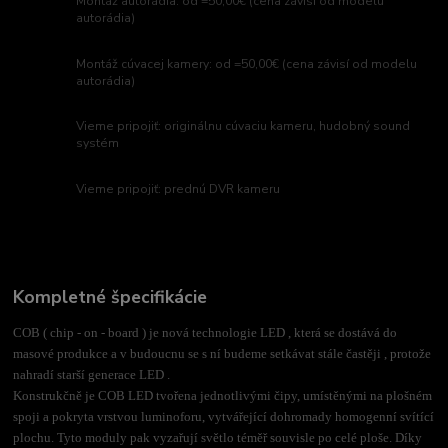
Montáž autorádia: od =50,00€ (cena závisí od modelu
autorádia)
Montáž cúvacej kamery: od =50,00€ (cena závisí od modelu
autorádia)
Vieme pripojiť: originálnu cúvaciu kameru, hudobný sound
systém
Vieme pripojiť: prednú DVR kameru
Kompletné špecifikácie
COB ( chip - on - board ) je nová technologie LED , která se dostává do
masové produkce a v budoucnu se s ní budeme setkávat stále častěji , protože
nahradí starší generace LED .
Konstrukčně je COB LED tvořena jednotlivými čipy, umístěnými na plošném
spoji a pokryta vrstvou luminoforu, vytvářející dohromady homogenní svítící
plochu. Tyto moduly pak vyzařují světlo téměř souvisle po celé ploše. Díky