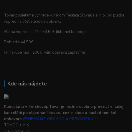
Tovar posielame výhrade kuriérom Packeta Slovakia s. r. o. pri platbe
vopred na účet alebo na dobierku.
Platba vopred na účet =3,50€ (Internet banking)
Dobierka =4,50€
Pri nákupe nad =100€ Vám dopravu zaplatíme
Kde nás nájdete
Kancelária v Terchovej: Tovar je možné osobne prevziať v našej
kancelárii po objednaní tovaru cez e-shop a následnom tel.
dohovore
(!!! NEMÁME OBCHOD = PREVÁDZKU !!!).
TOMDO s. r. o.
Biely Potok 623