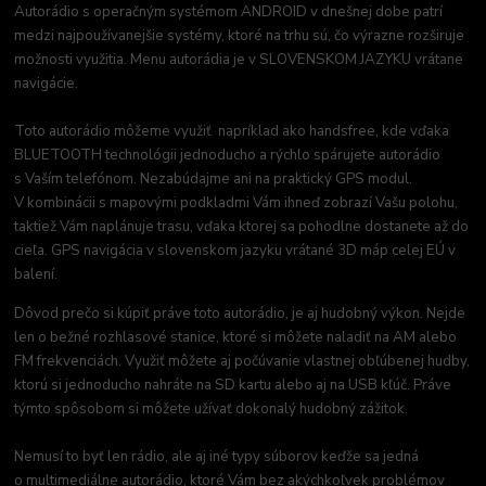
Autorádio s operačným systémom ANDROID v dnešnej dobe patrí
medzi najpoužívanejšie systémy, ktoré na trhu sú, čo výrazne rozširuje
možnosti využitia. Menu autorádia je v SLOVENSKOM JAZYKU vrátane
navigácie.
Toto autorádio môžeme využiť napríklad ako handsfree, kde vďaka
BLUETOOTH technológii jednoducho a rýchlo spárujete autorádio
s Vaším telefónom. Nezabúdajme ani na praktický GPS modul.
V kombinácii s mapovými podkladmi Vám ihneď zobrazí Vašu polohu,
taktiež Vám naplánuje trasu, vďaka ktorej sa pohodlne dostanete až do
cieľa. GPS navigácia v slovenskom jazyku vrátané 3D máp celej EÚ v
balení.
Dôvod prečo si kúpiť práve toto autorádio, je aj hudobný výkon. Nejde
len o bežné rozhlasové stanice, ktoré si môžete naladiť na AM alebo
FM frekvenciách. Využiť môžete aj počúvanie vlastnej obľúbenej hudby,
ktorú si jednoducho nahráte na SD kartu alebo aj na USB kľúč. Práve
týmto spôsobom si môžete užívať dokonalý hudobný zážitok.
Nemusí to byť len rádio, ale aj iné typy súborov keďže sa jedná
o multimediálne autorádio, ktoré Vám bez akýchkoľvek problémov