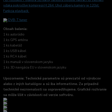
HD rozlíšení. Podpora SD karty, na ktorú môžete nahrať HD záznam
vďaka pokročilej kompresii H.264. Uhol záberu kamery je 120st.
Funkcia playback.
DVB-T tuner
Obsah balenia:
1 ks autorádio
1 ks GPS anténa
1 ks kabeláž
1 ks USB kábel
1 ks RCA kábel
1 ks manuál v slovenskom jazyku
1 ks 3D navigácia EU v slovenskom jazyku
Upozornenie: Technické parametre sú prevzaté od výrobcov
alebo z iných katalógov a sú iba informatívne. Za prípadné
technické nezrovnalosti sa ospravedlňujeme. Grafické rozhranie
sa môže líšiť v závislosti od verzie softvéru.