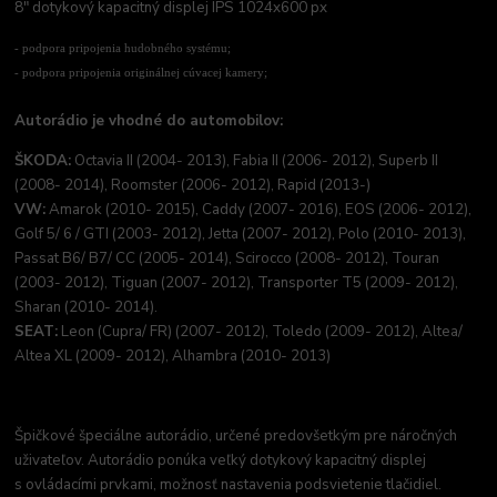
8" dotykový kapacitný displej IPS 1024x600 px
- podpora pripojenia hudobného systému;
- podpora pripojenia originálnej cúvacej kamery;
Autorádio je vhodné do automobilov:
ŠKODA:
Octavia II (2004- 2013), Fabia II (2006- 2012), Superb II
(2008- 2014), Roomster (2006- 2012), Rapid (2013-)
VW:
Amarok (2010- 2015), Caddy (2007- 2016), EOS (2006- 2012),
Golf 5/ 6 / GTI (2003- 2012), Jetta (2007- 2012), Polo (2010- 2013),
Passat B6/ B7/ CC (2005- 2014), Scirocco (2008- 2012), Touran
(2003- 2012), Tiguan (2007- 2012), Transporter T5 (2009- 2012),
Sharan (2010- 2014).
SEAT:
Leon (Cupra/ FR) (2007- 2012), Toledo (2009- 2012), Altea/
Altea XL (2009- 2012), Alhambra (2010- 2013)
Špičkové špeciálne autorádio, určené predovšetkým pre náročných
uživateľov. Autorádio ponúka veľký dotykový kapacitný displej
s ovládacími prvkami, možnosť nastavenia podsvietenie tlačidiel.