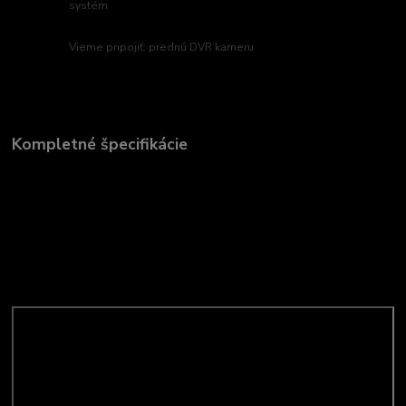
systém
Vieme pripojiť: prednú DVR kameru
Kompletné špecifikácie