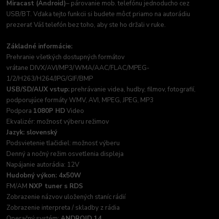
Miracast (Android)
– párovanie mob. telefónu jednoducho cez
USB/BT. Vďaka tejto funkcii si budete môcť priamo na autorádiu
prezerať Váš telefón bez toho, aby ste ho držali v ruke.
Základné informácie:
Prehranie všetkých dostupných formátov
vrátane DIVX/AVI/MP3/WMA/AAC/FLAC/MPEG-
1/2/H263/H264/JPG/GIF/BMP
USB/SD/AUX vstup:
prehrávanie videa, hudby, filmov, fotografií,
podporujúce formáty WMV, AVI, MPEG, JPEG, MP3
Podpora
1080P HD
Video
Ekvalizér: možnosť výberu režimov
Jazyk: slovenský
Podsvietenie tlačidiel: možnosť výberu
Denný a nočný režim osvetlenia displeja
Napájanie autorádia: 12V
Hudobný výkon: 4x50W
FM/AM
NXP tuner s RDS
Zobrazenie názvov uložených staníc rádií
Zobrazenie interpreta / skladby z rádia
Operačný systém:
ANDROID 14