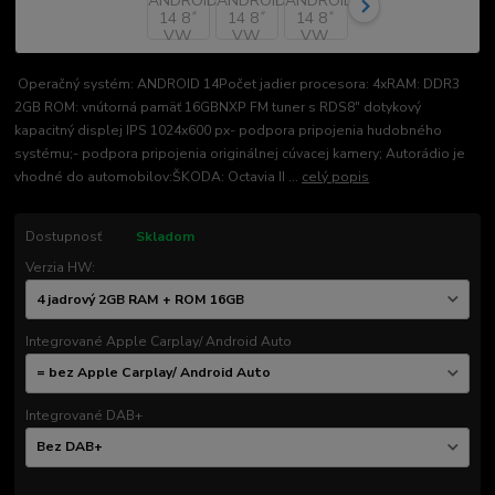
Operačný systém: ANDROID 14Počet jadier procesora: 4xRAM: DDR3
2GB ROM: vnútorná pamäť 16GBNXP FM tuner s RDS8" dotykový
kapacitný displej IPS 1024x600 px- podpora pripojenia hudobného
systému;- podpora pripojenia originálnej cúvacej kamery; Autorádio je
vhodné do automobilov:ŠKODA: Octavia II ...
celý popis
Dostupnosť
Skladom
Verzia HW:
Integrované Apple Carplay/ Android Auto
Integrované DAB+