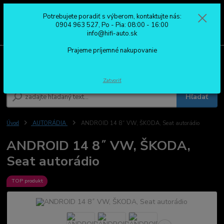
Potrebujete poradiť s výberom, kontaktujte nás:
0
ks
0904 963 527
0904 963 527, Po - Pia: 08:00 - 16:00
za
0,00 €
Po - Pia: 08:00 - 16:00
info@hifi-auto.sk
Prajeme príjemné nakupovanie
Menu
Zatvoriť
Hľadať
Úvod
AUTORÁDIA
ANDROID 14 8˝ VW, ŠKODA, Seat autorádio
ANDROID 14 8˝ VW, ŠKODA,
Seat autorádio
TOP produkt