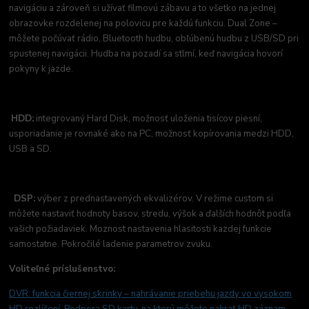
navigáciu a zároveň si užívať filmovú zábavu a to všetko na jednej
obrazovke rozdelenej na polovicu pre každú funkciu. Dual Zone –
môžete počúvať rádio, Bluetooth hudbu, obľúbenú hudbu z USB/SD pri
spustenej navigácii. Hudba na pozadí sa stlmí, keď navigácia hovorí
pokyny k jazde.
HDD:
integrovaný Hard Disk, možnosť uloženia tisícov piesní,
usporiadanie je rovnaké ako na PC, možnosť kopírovania medzi HDD,
USB a SD.
DSP:
výber z prednastavených ekvalizérov. V režime custom si
môžete nastaviť hodnoty basov, stredu, výšok a ďalších hodnôt podľa
vašich požiadaviek. Moznost nastavenia hlasitosti kazdej funkcie
samostatne. Pokročilé ladenie parametrov zvuku.
Voliteľné príslušenstvo:
DVR: funkcia čiernej skrinky –
nahrávanie priebehu jazdy vo vysokom