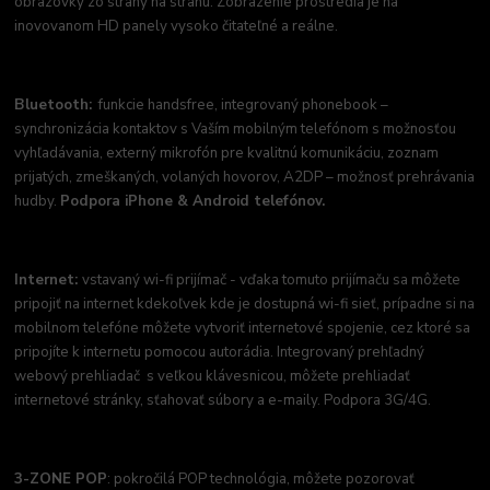
obrazovky zo strany na stranu. Zobrazenie prostredia je na
inovovanom HD panely vysoko čitateľné a reálne.
Bluetooth:
funkcie handsfree, integrovaný phonebook –
synchronizácia kontaktov s Vaším mobilným telefónom s možnosťou
vyhľadávania, externý mikrofón pre kvalitnú komunikáciu, zoznam
prijatých, zmeškaných, volaných hovorov, A2DP – možnosť prehrávania
hudby.
Podpora iPhone & Android telefónov.
Internet:
vstavaný wi-fi prijímač - vďaka tomuto prijímaču sa môžete
pripojiť na internet kdekoľvek kde je dostupná wi-fi sieť, prípadne si na
mobilnom telefóne môžete vytvoriť internetové spojenie, cez ktoré sa
pripojíte k internetu pomocou autorádia. Integrovaný prehľadný
webový prehliadač s veľkou klávesnicou, môžete prehliadať
internetové stránky, sťahovať súbory a e-maily. Podpora 3G/4G.
3-ZONE POP
: pokročilá POP technológia, môžete pozorovať