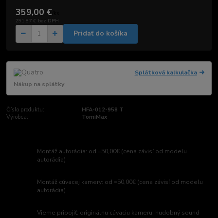
359,00 €
/
ks
291,87 €
bez DPH
Pridať do košíka
Splátková kalkulačka
Nákup na splátky
Číslo produktu:
HFA-012-958 T
Výrobca:
TomiMax
Montáž autorádia: od =50,00€ (cena závisí od modelu
autorádia)
Montáž cúvacej kamery: od =50,00€ (cena závisí od modelu
autorádia)
Vieme pripojiť: originálnu cúvaciu kameru, hudobný sound