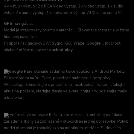
AV vstup / výstup : 2 x RCA video výstup, 2 x video vstup, 1 x audio
vstup, 2 x audio výstup, 1 x subwoofer výstup, AUX vstup audio R/L
GPS navigácia:
Modul je integrovaný priamo v autorádiu. Slovenské rozhranie vrátane
hlasovej navigácie
Podpora navigačných SW:
Sygic, iGO, Waze, Google
,... možnosť
stiahnuť offline mapy cez
obchod play.
Google Play:
sťahujte zadarmo tisíce aplikácii z Android Marketu.
Púšťajte videá na YouTube, posielajte multimediálne správy
WhatsApp, komunikujte s priateľmi na Facebooku/ Twitteri, sťahujte
aktuálne počasie, sledujte dianie vo svete, hrajte hry, posielajte maily
a bavte sa.
Veľmi citlivé software tlačidlá, ktoré zaistia komfortné ovládanie
zariadenia. Ikony sú zobrazené v stĺpcoch na jednej obrazovke. Pohyb
medzi plochami je rovnaký ako na mobilnom telefóne. Slidovaním