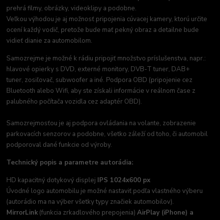
prehrá filmy, obrázky, videoklipy a podobne.
Veľkou výhodou je aj možnosť pripojenia cúvacej kamery, ktorú určite
ocení každý vodič, pretože bude mať pekný obraz a detailne bude
vidieť dianie za automobilom.
Samozrejme je možné k rádiu pripojiť množstvo príslušenstva, napr.:
hlavové opierky s DVD, externé monitory, DVB-T tuner, DAB+
tuner, zosiľovač, subwoofer a iné. Podpora OBD (pripojenie cez
Bluetooth alebo Wifi, aby ste získali informácie v reálnom čase z
palubného počítača vozidla cez adaptér OBD).
Samozrejmosťou je aj podpora ovládania na volante, zobrazenie
parkovacích senzorov a podobne, všetko záleží od toho, či automobil
podporoval dané funkcie od výroby.
Technický popis a parametre autorádia:
HD kapacitný dotykový displej
IPS 1024x600 px
Úvodné logo automobilu je možné nastaviť podľa vlastného výberu
(autorádio ma na výber všetky typy značiek automobilov).
MirrorLink
(funkcia zrkadlového prepojenia)
AirPlay (iPhone) a