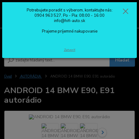
Potrebujete poradiť s výberom, kontaktujte nás:
0
ks
0904 963 527
0904 963 527, Po - Pia: 08:00 - 16:00
za
0,00 €
Po - Pia: 08:00 - 16:00
info@hifi-auto.sk
Prajeme príjemné nakupovanie
Menu
Zatvoriť
Hľadať
Úvod
AUTORÁDIA
ANDROID 14 BMW E90, E91 autorádio
ANDROID 14 BMW E90, E91
autorádio