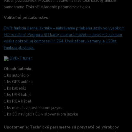
vašich požiadaviek. Moznost nastavenia hlasitosti kazdej funkcie
samostatne. Pokročilé ladenie parametrov zvuku.
Voliteľné príslušenstvo:
DVR: funkcia čiernej skrinky –
nahrávanie priebehu jazdy vo vysokom
HD rozlíšení. Podpora SD karty, na ktorú môžete nahrať HD záznam
vďaka pokročilej kompresii H.264. Uhol záberu kamery je 120st.
Funkcia playback.
DVB-T tuner
Obsah balenia:
1 ks autorádio
1 ks GPS anténa
1 ks kabeláž
1 ks USB kábel
1 ks RCA kábel
1 ks manuál v slovenskom jazyku
1 ks 3D navigácia EU v slovenskom jazyku
Upozornenie: Technické parametre sú prevzaté od výrobcov