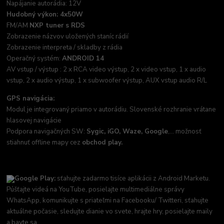
Napájanie autorádia: 12V
Hudobný výkon: 4x50W
FM/AM
NXP tuner s RDS
Zobrazenie názvov uložených staníc rádií
Zobrazenie interpreta / skladby z rádia
Operačný systém:
ANDROID 14
AV vstup / výstup : 2 x RCA video výstup, 2 x video vstup, 1 x audio
vstup, 2 x audio výstup, 1 x subwoofer výstup, AUX vstup audio R/L
GPS navigácia:
Modul je integrovaný priamo v autorádiu. Slovenské rozhranie vrátane
hlasovej navigácie
Podpora navigačných SW:
Sygic, iGO, Waze, Google
,... možnosť
stiahnuť offline mapy cez
obchod play.
Google Play:
sťahujte zadarmo tisíce aplikácii z Android Marketu.
Púšťajte videá na YouTube, posielajte multimediálne správy
WhatsApp, komunikujte s priateľmi na Facebooku/ Twitteri, sťahujte
aktuálne počasie, sledujte dianie vo svete, hrajte hry, posielajte maily
a bavte sa.