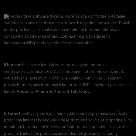
Veľmi citlivé software tlačidlá, ktoré zaistia komfortné ovládanie
zariadenia. Ikony sú zobrazené v stĺpcoch na jednej obrazovke. Pohyb
medzi plochami je rovnaký ako na mobilnom telefóne. Slidovaním
obrazovky zo strany na stranu. Zobrazenie prostredia je na
inovovanom HD panely vysoko čitateľné a reálne.
Bluetooth:
funkcie handsfree, integrovaný phonebook –
synchronizácia kontaktov s Vaším mobilným telefónom s možnosťou
vyhľadávania, externý mikrofón pre kvalitnú komunikáciu, zoznam
prijatých, zmeškaných, volaných hovorov, A2DP – možnosť prehrávania
hudby.
Podpora iPhone & Android telefónov.
Internet:
vstavaný wi-fi prijímač - vďaka tomuto prijímaču sa môžete
pripojiť na internet kdekoľvek kde je dostupná wi-fi sieť, prípadne si na
mobilnom telefóne môžete vytvoriť internetové spojenie, cez ktoré sa
pripojíte k internetu pomocou autorádia. Integrovaný prehľadný