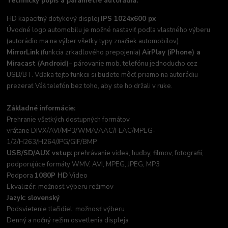
Technický popis a parametre autorádia:
HD kapacitný dotykový displej
IPS 1024x600 px
Úvodné logo automobilu je možné nastaviť podľa vlastného výberu
(autorádio ma na výber všetky typy značiek automobilov).
MirrorLink
(funkcia zrkadlového prepojenia)
AirPlay (iPhone) a
Miracast (Android)
– párovanie mob. telefónu jednoducho cez
USB/BT. Vďaka tejto funkcii si budete môcť priamo na autorádiu
prezerať Váš telefón bez toho, aby ste ho držali v ruke.
Základné informácie:
Prehranie všetkých dostupných formátov
vrátane DIVX/AVI/MP3/WMA/AAC/FLAC/MPEG-
1/2/H263/H264/JPG/GIF/BMP
USB/SD/AUX vstup:
prehrávanie videa, hudby, filmov, fotografií,
podporujúce formáty WMV, AVI, MPEG, JPEG, MP3
Podpora
1080P HD
Video
Ekvalizér: možnosť výberu režimov
Jazyk: slovenský
Podsvietenie tlačidiel: možnosť výberu
Denný a nočný režim osvetlenia displeja