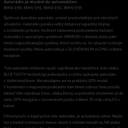
Autorádio je vhodné do automobilov:
BMW E90, BMW E91, BMW E92, BMW E93
Špičkové špeciálne autorádio, určené predovšetkým pre náročných
uživateľov. Autorádio ponúka veľký dotykový kapacitný displej
s ovládacími prvkami, možnosť nastavenia podsvietenie tlačidiel.
Autorádio s operačným systémom ANDROID v dnešnej dobe patrí
medzi najpoužívanejšie systémy, ktoré na trhu sú, čo výrazne rozširuje
možnosti využitia. Menu autorádia je v SLOVENSKOM JAZYKU vrátane
navigácie.
Toto autorádio môžeme využiť napríklad ako handsfree, kde vďaka
BLUETOOTH technológii jednoducho a rýchlo spárujete autorádio
s Vaším telefónom. Nezabúdajme ani na praktický GPS modul.
V kombinácii s mapovými podkladmi Vám ihneď zobrazí Vašu polohu,
taktiež Vám naplánuje trasu, vďaka ktorej sa pohodlne dostanete až do
cieľa. GPS navigácia v slovenskom jazyku vrátané 3D máp celej EÚ v
balení.
Dôvod prečo si kúpiť práve toto autorádio, je aj hudobný výkon. Nejde
len o bežné rozhlasové stanice, ktoré si môžete naladiť na AM alebo