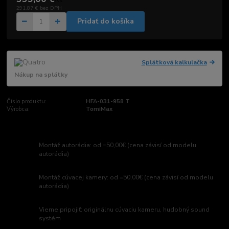
/
ks
291,87 €
bez DPH
Pridať do košíka
Splátková kalkulačka
Nákup na splátky
Číslo produktu:
HFA-031-958 T
Výrobca:
TomiMax
Montáž autorádia: od =50,00€ (cena závisí od modelu
autorádia)
Montáž cúvacej kamery: od =50,00€ (cena závisí od modelu
autorádia)
Vieme pripojiť: originálnu cúvaciu kameru, hudobný sound
systém