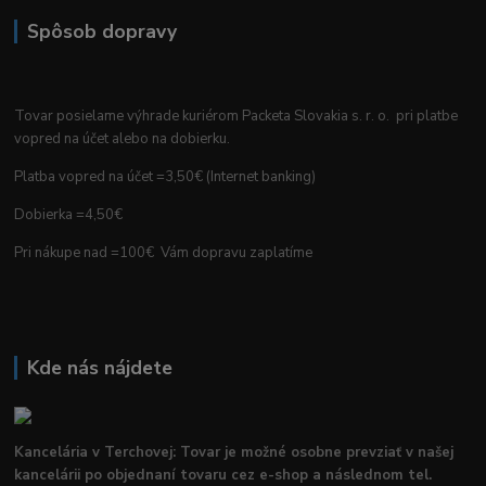
Spôsob dopravy
Tovar posielame výhrade kuriérom Packeta Slovakia s. r. o. pri platbe
vopred na účet alebo na dobierku.
Platba vopred na účet =3,50€ (Internet banking)
Dobierka =4,50€
Pri nákupe nad =100€ Vám dopravu zaplatíme
Kde nás nájdete
Kancelária v Terchovej: Tovar je možné osobne prevziať v našej
kancelárii po objednaní tovaru cez e-shop a následnom tel.