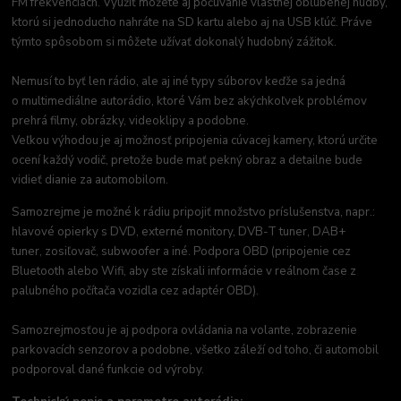
FM frekvenciách. Využiť môžete aj počúvanie vlastnej obľúbenej hudby,
ktorú si jednoducho nahráte na SD kartu alebo aj na USB kľúč. Práve
týmto spôsobom si môžete užívať dokonalý hudobný zážitok.
Nemusí to byť len rádio, ale aj iné typy súborov keďže sa jedná
o multimediálne autorádio, ktoré Vám bez akýchkoľvek problémov
prehrá filmy, obrázky, videoklipy a podobne.
Veľkou výhodou je aj možnosť pripojenia cúvacej kamery, ktorú určite
ocení každý vodič, pretože bude mať pekný obraz a detailne bude
vidieť dianie za automobilom.
Samozrejme je možné k rádiu pripojiť množstvo príslušenstva, napr.:
hlavové opierky s DVD, externé monitory, DVB-T tuner, DAB+
tuner, zosiľovač, subwoofer a iné. Podpora OBD (pripojenie cez
Bluetooth alebo Wifi, aby ste získali informácie v reálnom čase z
palubného počítača vozidla cez adaptér OBD).
Samozrejmosťou je aj podpora ovládania na volante, zobrazenie
parkovacích senzorov a podobne, všetko záleží od toho, či automobil
podporoval dané funkcie od výroby.