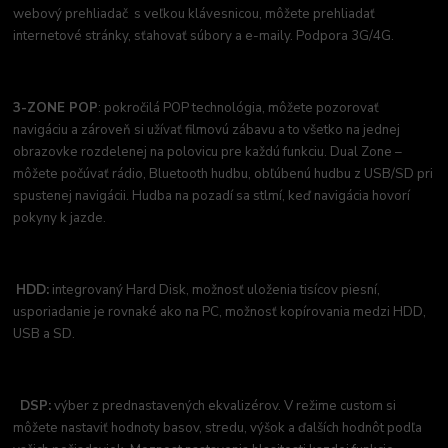
webový prehliadač s veľkou klávesnicou, môžete prehliadať
internetové stránky, sťahovať súbory a e-maily. Podpora 3G/4G.
3-ZONE POP
: pokročilá POP technológia, môžete pozorovať
navigáciu a zároveň si užívať filmovú zábavu a to všetko na jednej
obrazovke rozdelenej na polovicu pre každú funkciu. Dual Zone –
môžete počúvať rádio, Bluetooth hudbu, obľúbenú hudbu z USB/SD pri
spustenej navigácii. Hudba na pozadí sa stlmí, keď navigácia hovorí
pokyny k jazde.
HDD:
integrovaný Hard Disk, možnosť uloženia tisícov piesní,
usporiadanie je rovnaké ako na PC, možnosť kopírovania medzi HDD,
USB a SD.
DSP:
výber z prednastavených ekvalizérov. V režime custom si
môžete nastaviť hodnoty basov, stredu, výšok a ďalších hodnôt podľa