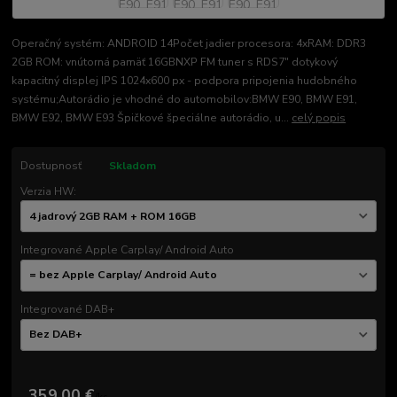
Operačný systém: ANDROID 14Počet jadier procesora: 4xRAM: DDR3
2GB ROM: vnútorná pamäť 16GBNXP FM tuner s RDS7" dotykový
kapacitný displej IPS 1024x600 px - podpora pripojenia hudobného
systému;Autorádio je vhodné do automobilov:BMW E90, BMW E91,
BMW E92, BMW E93 Špičkové špeciálne autorádio, u...
celý popis
Dostupnosť
Skladom
Verzia HW:
Integrované Apple Carplay/ Android Auto
Integrované DAB+
359,00 €