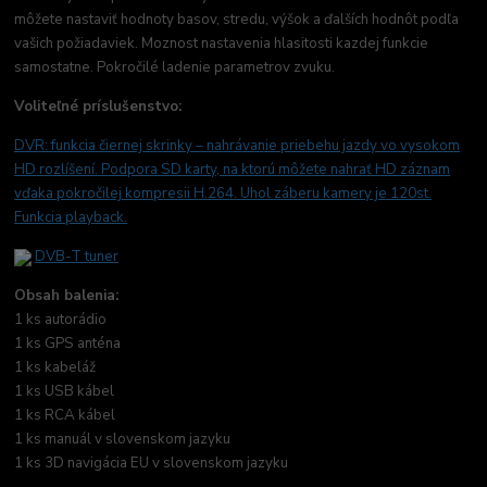
môžete nastaviť hodnoty basov, stredu, výšok a ďalších hodnôt podľa
vašich požiadaviek. Moznost nastavenia hlasitosti kazdej funkcie
samostatne. Pokročilé ladenie parametrov zvuku.
Voliteľné príslušenstvo:
DVR: funkcia čiernej skrinky –
nahrávanie priebehu jazdy vo vysokom
HD rozlíšení. Podpora SD karty, na ktorú môžete nahrať HD záznam
vďaka pokročilej kompresii H.264. Uhol záberu kamery je 120st.
Funkcia playback.
DVB-T tuner
Obsah balenia:
1 ks autorádio
1 ks GPS anténa
1 ks kabeláž
1 ks USB kábel
1 ks RCA kábel
1 ks manuál v slovenskom jazyku
1 ks 3D navigácia EU v slovenskom jazyku