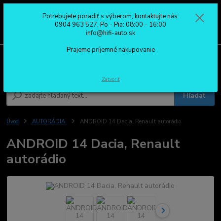
Potrebujete poradiť s výberom, kontaktujte nás:
0
ks
0904 963 527
0904 963 527, Po - Pia: 08:00 - 16:00
za
0,00 €
Po - Pia: 08:00 - 16:00
info@hifi-auto.sk
Prajeme príjemné nakupovanie
Menu
Zatvoriť
Hľadať
Úvod
AUTORÁDIA
ANDROID 14 Dacia, Renault autorádio
ANDROID 14 Dacia, Renault
autorádio