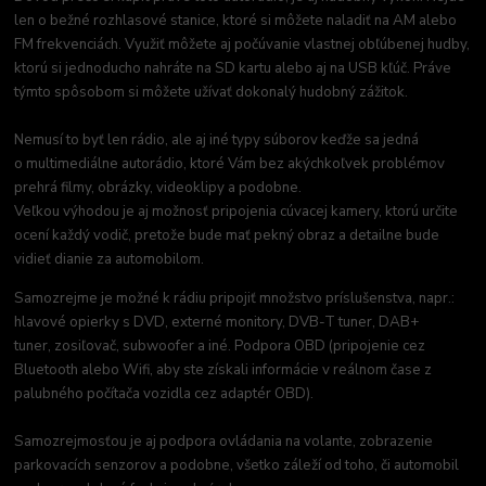
len o bežné rozhlasové stanice, ktoré si môžete naladiť na AM alebo
FM frekvenciách. Využiť môžete aj počúvanie vlastnej obľúbenej hudby,
ktorú si jednoducho nahráte na SD kartu alebo aj na USB kľúč. Práve
týmto spôsobom si môžete užívať dokonalý hudobný zážitok.
Nemusí to byť len rádio, ale aj iné typy súborov keďže sa jedná
o multimediálne autorádio, ktoré Vám bez akýchkoľvek problémov
prehrá filmy, obrázky, videoklipy a podobne.
Veľkou výhodou je aj možnosť pripojenia cúvacej kamery, ktorú určite
ocení každý vodič, pretože bude mať pekný obraz a detailne bude
vidieť dianie za automobilom.
Samozrejme je možné k rádiu pripojiť množstvo príslušenstva, napr.:
hlavové opierky s DVD, externé monitory, DVB-T tuner, DAB+
tuner, zosiľovač, subwoofer a iné. Podpora OBD (pripojenie cez
Bluetooth alebo Wifi, aby ste získali informácie v reálnom čase z
palubného počítača vozidla cez adaptér OBD).
Samozrejmosťou je aj podpora ovládania na volante, zobrazenie
parkovacích senzorov a podobne, všetko záleží od toho, či automobil