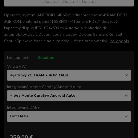
Operačný systém: ANDROID 14Počet jadier procesora: 4xRAM: DDR3
2GB ROM: vnútorná pamäť 16GBNXP FM tuner s RDS7" dotykový
kapacitný displej IPS 1024x600 px Autorádio je vhodné do
automobilov:Dacia Duster, Logan, Lodgy, Dokker, SanderoRenault
Captur Špičkové špeciálne autorádio, určené predovšetký...
celý popis
Dostupnosť
Skladom
Verzia HW:
Integrované Apple Carplay/ Android Auto
Integrované DAB+
359,00 €