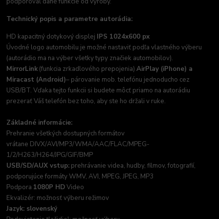
podporoval dané funkcie od výroby.
Technický popis a parametre autorádia:
HD kapacitný dotykový displej
IPS 1024x600 px
Úvodné logo automobilu je možné nastaviť podľa vlastného výberu
(autorádio ma na výber všetky typy značiek automobilov).
MirrorLink
(funkcia zrkadlového prepojenia)
AirPlay (iPhone) a
Miracast (Android)
– párovanie mob. telefónu jednoducho cez
USB/BT. Vďaka tejto funkcii si budete môcť priamo na autorádiu
prezerať Váš telefón bez toho, aby ste ho držali v ruke.
Základné informácie:
Prehranie všetkých dostupných formátov
vrátane DIVX/AVI/MP3/WMA/AAC/FLAC/MPEG-
1/2/H263/H264/JPG/GIF/BMP
USB/SD/AUX vstup:
prehrávanie videa, hudby, filmov, fotografií,
podporujúce formáty WMV, AVI, MPEG, JPEG, MP3
Podpora
1080P HD
Video
Ekvalizér: možnosť výberu režimov
Jazyk: slovenský