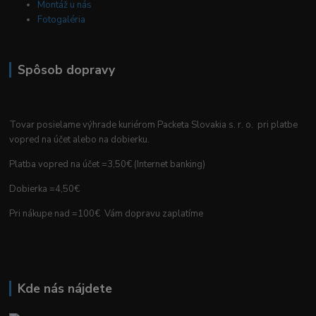
Montáž u nás
Fotogaléria
Spôsob dopravy
Tovar posielame výhrade kuriérom Packeta Slovakia s. r. o. pri platbe
vopred na účet alebo na dobierku.
Platba vopred na účet =3,50€ (Internet banking)
Dobierka =4,50€
Pri nákupe nad =100€ Vám dopravu zaplatíme
Kde nás nájdete