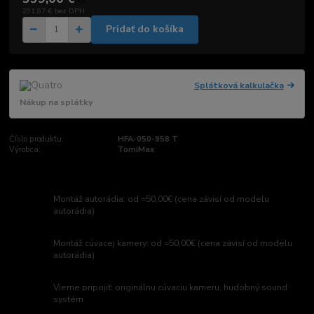
/
ks
291,87 €
bez DPH
Pridať do košíka
Splátková kalkulačka
Nákup na splátky
Číslo produktu:
HFA-050-958 T
Výrobca:
TomiMax
Montáž autorádia: od =50,00€ (cena závisí od modelu
autorádia)
Montáž cúvacej kamery: od =50,00€ (cena závisí od modelu
autorádia)
Vieme pripojiť: originálnu cúvaciu kameru, hudobný sound
systém