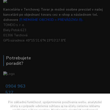
Kancelária v Terchovej: Tovar je možné osobne prevziať v našej
kancelárii po objednaní tovaru cez e-shop a následnom tel.
dohovore
(!!! NEMÁME OBCHOD = PREVÁDZKU !!!).
TOMDO s. r. o.
Biely Potok 623
01306 Terchová
GPS súradnice: 49°15'31.6"N 19°03'27.8"E
Potrebujete
poradiť?
0904 963
527
Po - Pia: 08:00 -
16:00
Pre základnú funkčnosť, spríjemnenie používania webu, analytické
účely a v prípade udelenia súhlasu aj na účely cielenia reklamy