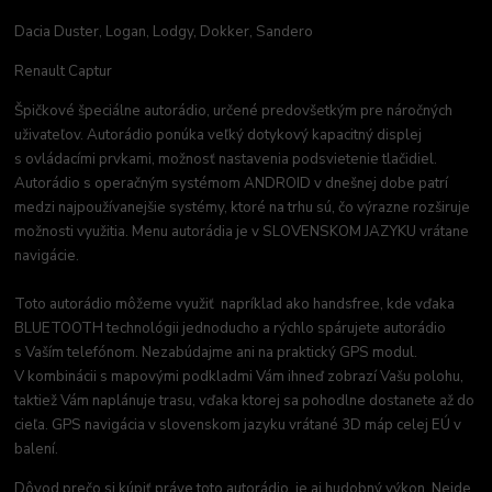
Dacia Duster, Logan, Lodgy, Dokker, Sandero
Renault Captur
Špičkové špeciálne autorádio, určené predovšetkým pre náročných
uživateľov. Autorádio ponúka veľký dotykový kapacitný displej
s ovládacími prvkami, možnosť nastavenia podsvietenie tlačidiel.
Autorádio s operačným systémom ANDROID v dnešnej dobe patrí
medzi najpoužívanejšie systémy, ktoré na trhu sú, čo výrazne rozširuje
možnosti využitia. Menu autorádia je v SLOVENSKOM JAZYKU vrátane
navigácie.
Toto autorádio môžeme využiť napríklad ako handsfree, kde vďaka
BLUETOOTH technológii jednoducho a rýchlo spárujete autorádio
s Vaším telefónom. Nezabúdajme ani na praktický GPS modul.
V kombinácii s mapovými podkladmi Vám ihneď zobrazí Vašu polohu,
taktiež Vám naplánuje trasu, vďaka ktorej sa pohodlne dostanete až do
cieľa. GPS navigácia v slovenskom jazyku vrátané 3D máp celej EÚ v
balení.
Dôvod prečo si kúpiť práve toto autorádio, je aj hudobný výkon. Nejde