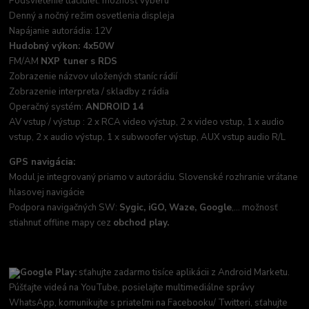
Podsvietenie tlačidiel: možnosť výberu
Denný a nočný režim osvetlenia displeja
Napájanie autorádia: 12V
Hudobný výkon: 4x50W
FM/AM
NXP tuner s RDS
Zobrazenie názvov uložených staníc rádií
Zobrazenie interpreta / skladby z rádia
Operačný systém:
ANDROID 14
AV vstup / výstup : 2 x RCA video výstup, 2 x video vstup, 1 x audio
vstup, 2 x audio výstup, 1 x subwoofer výstup, AUX vstup audio R/L
GPS navigácia:
Modul je integrovaný priamo v autorádiu. Slovenské rozhranie vrátane
hlasovej navigácie
Podpora navigačných SW:
Sygic, iGO, Waze, Google
,... možnosť
stiahnuť offline mapy cez
obchod play.
Google Play:
sťahujte zadarmo tisíce aplikácii z Android Marketu.
Púšťajte videá na YouTube, posielajte multimediálne správy
WhatsApp, komunikujte s priateľmi na Facebooku/ Twitteri, sťahujte