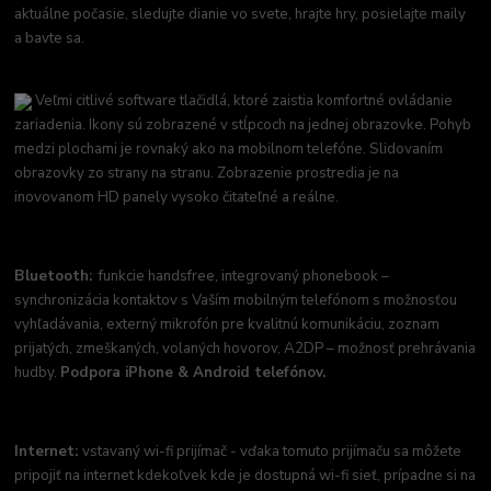
aktuálne počasie, sledujte dianie vo svete, hrajte hry, posielajte maily
a bavte sa.
Veľmi citlivé software tlačidlá, ktoré zaistia komfortné ovládanie
zariadenia. Ikony sú zobrazené v stĺpcoch na jednej obrazovke. Pohyb
medzi plochami je rovnaký ako na mobilnom telefóne. Slidovaním
obrazovky zo strany na stranu. Zobrazenie prostredia je na
inovovanom HD panely vysoko čitateľné a reálne.
Bluetooth:
funkcie handsfree, integrovaný phonebook –
synchronizácia kontaktov s Vaším mobilným telefónom s možnosťou
vyhľadávania, externý mikrofón pre kvalitnú komunikáciu, zoznam
prijatých, zmeškaných, volaných hovorov, A2DP – možnosť prehrávania
hudby.
Podpora iPhone & Android telefónov.
Internet:
vstavaný wi-fi prijímač - vďaka tomuto prijímaču sa môžete
pripojiť na internet kdekoľvek kde je dostupná wi-fi sieť, prípadne si na