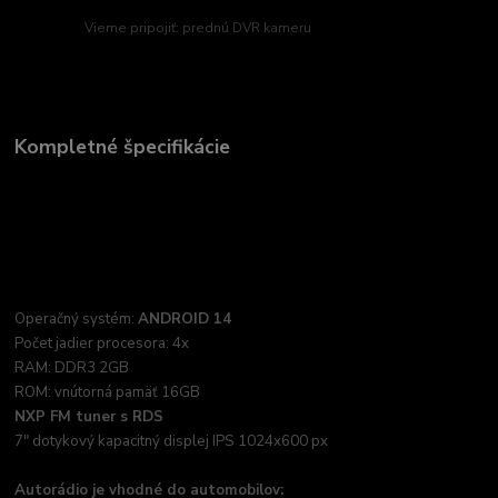
Vieme pripojiť: prednú DVR kameru
Kompletné špecifikácie
Operačný systém:
ANDROID 14
Počet jadier procesora: 4x
RAM: DDR3 2GB
ROM: vnútorná pamäť 16GB
NXP FM tuner s RDS
7" dotykový kapacitný displej IPS 1024x600 px
Autorádio je vhodné do automobilov: