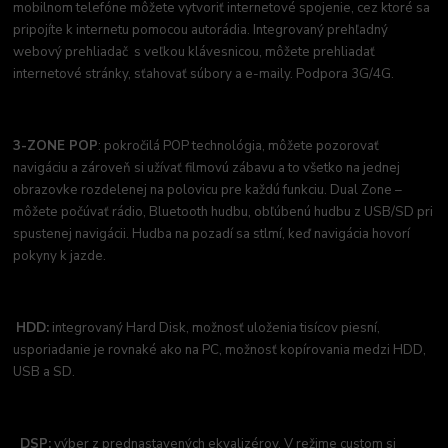
mobilnom telefóne môžete vytvoriť internetové spojenie, cez ktoré sa
pripojíte k internetu pomocou autorádia. Integrovaný prehľadný
webový prehliadač s veľkou klávesnicou, môžete prehliadať
internetové stránky, sťahovať súbory a e-maily. Podpora 3G/4G.
3-ZONE POP
: pokročilá POP technológia, môžete pozorovať
navigáciu a zároveň si užívať filmovú zábavu a to všetko na jednej
obrazovke rozdelenej na polovicu pre každú funkciu. Dual Zone –
môžete počúvať rádio, Bluetooth hudbu, obľúbenú hudbu z USB/SD pri
spustenej navigácii. Hudba na pozadí sa stlmí, keď navigácia hovorí
pokyny k jazde.
HDD:
integrovaný Hard Disk, možnosť uloženia tisícov piesní,
usporiadanie je rovnaké ako na PC, možnosť kopírovania medzi HDD,
USB a SD.
DSP:
výber z prednastavených ekvalizérov. V režime custom si