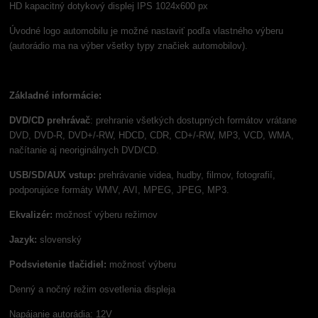
HD kapacitný dotykový displej IPS 1024x600 px
Úvodné logo automobilu je možné nastaviť podľa vlastného výberu
(autorádio ma na výber všetky typy značiek automobilov).
Základné informácie:
DVD/CD prehrávač
: prehranie všetkých dostupných formátov vrátane
DVD, DVD-R, DVD+/-RW, HDCD, CDR, CD+/-RW, MP3, VCD, WMA,
načítanie aj neoriginálnych DVD/CD.
USB/SD/AUX vstup:
prehrávanie videa, hudby, filmov, fotografií,
podporujúce formáty WMV, AVI, MPEG, JPEG, MP3.
Ekvalizér:
možnosť výberu režimov
Jazyk:
slovenský
Podsvietenie tlačidiel:
možnosť výberu
Denný a nočný režim osvetlenia displeja
Napájanie autorádia: 12V