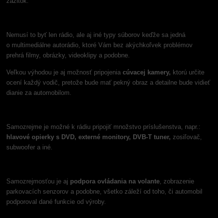
zážitok.
Nemusí to byť len rádio, ale aj iné typy súborov keďže sa jedná
o multimediálne autorádio, ktoré Vám bez akýchkoľvek problémov
prehrá filmy, obrázky, videoklipy a podobne.
Veľkou výhodou je aj možnosť pripojenia
cúvacej kamery,
ktorú určite
ocení každý vodič, pretože bude mať pekný obraz a detailne bude vidieť
dianie za automobilom.
Samozrejme je možné k rádiu pripojiť množstvo príslušenstva, napr.:
hlavové opierky s DVD, externé monitory, DVB-T tuner,
zosiľovač,
subwoofer a iné.
Samozrejmosťou je aj
podpora ovládania na volante
, zobrazenie
parkovacích senzorov a podobne, všetko záleží od toho, či automobil
podporoval dané funkcie od výroby.