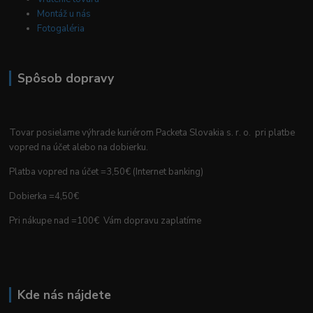
Montáž u nás
Fotogaléria
Spôsob dopravy
Tovar posielame výhrade kuriérom Packeta Slovakia s. r. o. pri platbe
vopred na účet alebo na dobierku.
Platba vopred na účet =3,50€ (Internet banking)
Dobierka =4,50€
Pri nákupe nad =100€ Vám dopravu zaplatíme
Kde nás nájdete