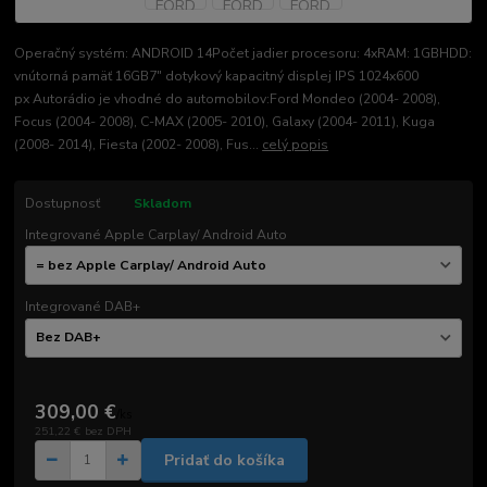
Operačný systém: ANDROID 14Počet jadier procesoru: 4xRAM: 1GBHDD:
vnútorná pamäť 16GB7" dotykový kapacitný displej IPS 1024x600
px Autorádio je vhodné do automobilov:Ford Mondeo (2004- 2008),
Focus (2004- 2008), C-MAX (2005- 2010), Galaxy (2004- 2011), Kuga
(2008- 2014), Fiesta (2002- 2008), Fus...
celý popis
Dostupnosť
Skladom
Integrované Apple Carplay/ Android Auto
Integrované DAB+
309,00 €
/
ks
251,22 €
bez DPH
Pridať do košíka