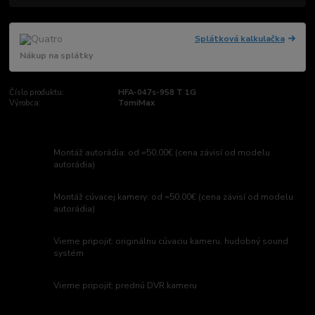
Splátková kalkulačka
Nákup na splátky
Číslo produktu:
HFA-047s-958 T 1G
Výrobca:
TomiMax
Montáž autorádia: od =50,00€ (cena závisí od modelu
autorádia)
Montáž cúvacej kamery: od =50,00€ (cena závisí od modelu
autorádia)
Vieme pripojiť: originálnu cúvaciu kameru, hudobný sound
systém
Vieme pripojiť: prednú DVR kameru