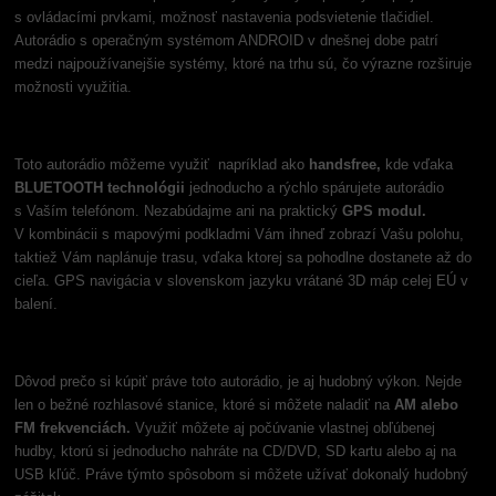
s ovládacími prvkami, možnosť nastavenia podsvietenie tlačidiel.
Autorádio s operačným systémom ANDROID v dnešnej dobe patrí
medzi najpoužívanejšie systémy, ktoré na trhu sú, čo výrazne rozširuje
možnosti využitia.
Toto autorádio môžeme využiť napríklad ako
handsfree,
kde vďaka
BLUETOOTH technológii
jednoducho a rýchlo spárujete autorádio
s Vaším telefónom. Nezabúdajme ani na praktický
GPS modul.
V kombinácii s mapovými podkladmi Vám ihneď zobrazí Vašu polohu,
taktiež Vám naplánuje trasu, vďaka ktorej sa pohodlne dostanete až do
cieľa. GPS navigácia v slovenskom jazyku vrátané 3D máp celej EÚ v
balení.
Dôvod prečo si kúpiť práve toto autorádio, je aj hudobný výkon. Nejde
len o bežné rozhlasové stanice, ktoré si môžete naladiť na
AM alebo
FM frekvenciách.
Využiť môžete aj počúvanie vlastnej obľúbenej
hudby, ktorú si jednoducho nahráte na CD/DVD, SD kartu alebo aj na
USB kľúč. Práve týmto spôsobom si môžete užívať dokonalý hudobný