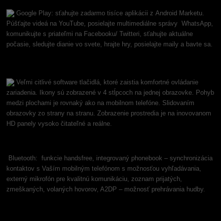
Google Play: sťahujte zadarmo tisíce aplikácii z Android Marketu.
Púšťajte videá na YouTube, posielajte multimediálne správy WhatsApp,
komunikujte s priateľmi na Facebooku/ Twitteri, sťahujte aktuálne
počasie, sledujte dianie vo svete, hrajte hry, posielajte maily a bavte sa.
Veľmi citlivé software tlačidlá, ktoré zaistia komfortné ovládanie
zariadenia. Ikony sú zobrazené v 4 stĺpcoch na jednej obrazovke. Pohyb
medzi plochami je rovnaký ako na mobilnom telefóne. Slidovaním
obrazovky zo strany na stranu. Zobrazenie prostredia je na inovovanom
HD panely vysoko čitateľné a reálne.
Bluetooth: funkcie handsfree, integrovaný phonebook – synchronizácia
kontaktov s Vaším mobilným telefónom s možnosťou vyhľadávania,
externý mikrofón pre kvalitnú komunikáciu, zoznam prijatých,
zmeškaných, volaných hovorov, A2DP – možnosť prehrávania hudby.