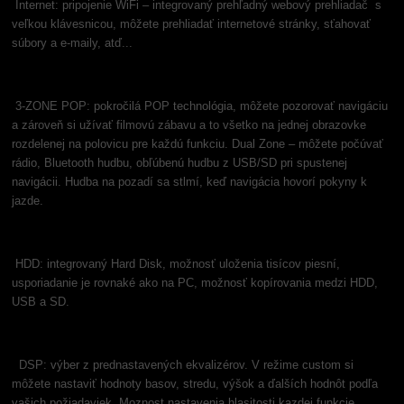
Internet: pripojenie WiFi – integrovaný prehľadný webový prehliadač s
veľkou klávesnicou, môžete prehliadať internetové stránky, sťahovať
súbory a e-maily, atď...
3-ZONE POP: pokročilá POP technológia, môžete pozorovať navigáciu
a zároveň si užívať filmovú zábavu a to všetko na jednej obrazovke
rozdelenej na polovicu pre každú funkciu. Dual Zone – môžete počúvať
rádio, Bluetooth hudbu, obľúbenú hudbu z USB/SD pri spustenej
navigácii. Hudba na pozadí sa stlmí, keď navigácia hovorí pokyny k
jazde.
HDD: integrovaný Hard Disk, možnosť uloženia tisícov piesní,
usporiadanie je rovnaké ako na PC, možnosť kopírovania medzi HDD,
USB a SD.
DSP: výber z prednastavených ekvalizérov. V režime custom si
môžete nastaviť hodnoty basov, stredu, výšok a ďalších hodnôt podľa
vašich požiadaviek. Moznost nastavenia hlasitosti kazdej funkcie