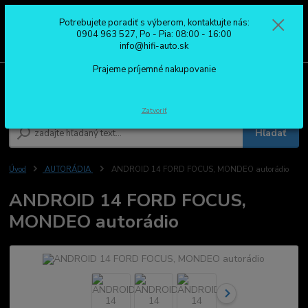
Potrebujete poradiť s výberom, kontaktujte nás:
0
ks
0904 963 527
0904 963 527, Po - Pia: 08:00 - 16:00
za
0,00 €
Po - Pia: 08:00 - 16:00
info@hifi-auto.sk
Prajeme príjemné nakupovanie
Menu
Zatvoriť
Hľadať
Úvod
AUTORÁDIA
ANDROID 14 FORD FOCUS, MONDEO autorádio
ANDROID 14 FORD FOCUS,
MONDEO autorádio