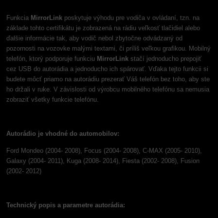
Funkcia
MirrorLink
poskytuje výhodu pre vodiča v ovládaní, tzn. na
základe tohto certifikátu je zobrazená na rádiu veľkosť tlačidiel alebo
ďalšie informácie tak, aby vodič nebol zbytočne odvádzaný od
pozornosti na vozovke malými textami, či príliš veľkou grafikou. Mobilný
telefón, ktorý podporuje funkciu
MirrorLink
stačí jednoducho prepojiť
cez USB do autorádia a jednoducho ich spárovať. Vďaka tejto funkcii si
budete môcť priamo na autorádiu prezerať Váš telefón bez toho, aby ste
ho držali v ruke. V závislosti od výrobcu mobilného telefónu sa nemusia
zobraziť všetky funkcie telefónu.
Autorádio je vhodné do automobilov:
Ford Mondeo (2004- 2008), Focus (2004- 2008), C-MAX (2005- 2010),
Galaxy (2004- 2011), Kuga (2008- 2014), Fiesta (2002- 2008), Fusion
(2002- 2012)
Technický popis a parametre autorádia: