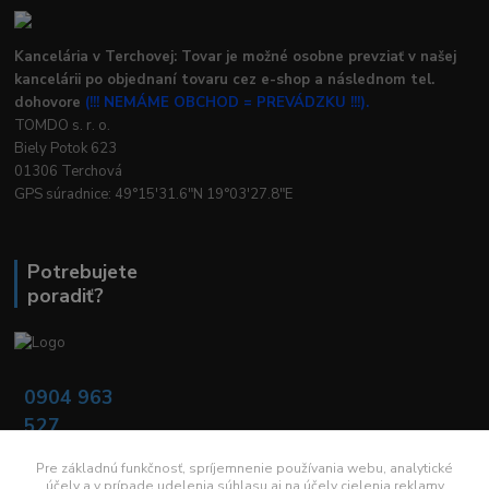
Kancelária v Terchovej: Tovar je možné osobne prevziať v našej
kancelárii po objednaní tovaru cez e-shop a následnom tel.
dohovore
(!!! NEMÁME OBCHOD = PREVÁDZKU !!!).
TOMDO s. r. o.
Biely Potok 623
01306 Terchová
GPS súradnice: 49°15'31.6"N 19°03'27.8"E
Potrebujete
poradiť?
0904 963
527
Po - Pia: 08:00 -
16:00
Pre základnú funkčnosť, spríjemnenie používania webu, analytické
účely a v prípade udelenia súhlasu aj na účely cielenia reklamy