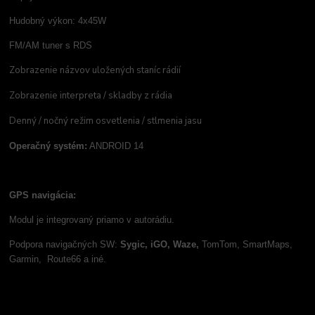
Hudobný výkon: 4x45W
FM/AM tuner s RDS
Zobrazenie názvov uložených staníc rádií
Zobrazenie interpreta / skladby z rádia
Denný / nočný režim osvetlenia / stlmenia jasu
Operačný systém:
ANDROID 14
GPS navigácia:
Modul je integrovaný priamo v autorádiu.
Podpora navigačných SW:
Sygic, iGO, Waze,
TomTom, SmartMaps,
Garmin, Route66 a iné.