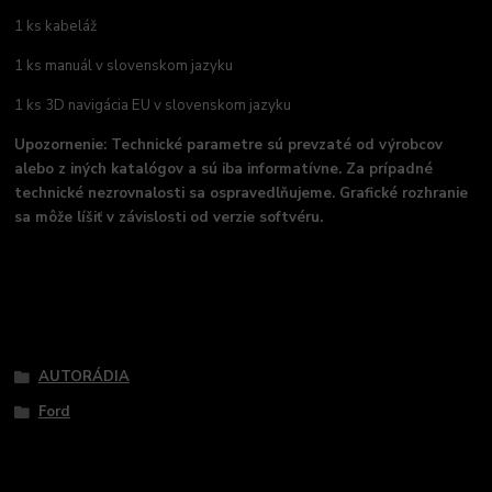
1 ks kabeláž
1 ks manuál v slovenskom jazyku
1 ks 3D navigácia EU v slovenskom jazyku
Upozornenie:
Technické parametre sú prevzaté od výrobcov
alebo z iných katalógov a sú iba informatívne. Za prípadné
technické nezrovnalosti sa ospravedlňujeme. Grafické rozhranie
sa môže líšiť v závislosti od verzie softvéru.
Tovar zaradený v kategóriách
AUTORÁDIA
Ford