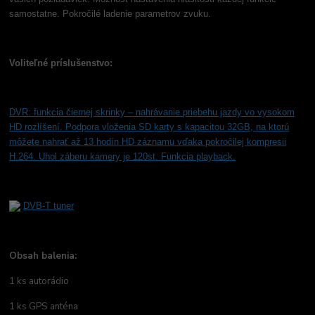
samostatne. Pokročilé ladenie parametrov zvuku.
Voliteľné príslušenstvo:
DVR: funkcia čiernej skrinky – nahrávanie priebehu jazdy vo vysokom
HD rozlíšení. Podpora vloženia SD karty s kapacitou 32GB, na ktorú
môžete nahrať až 13 hodín HD záznamu vďaka pokročilej kompresii
H.264. Uhol záberu kamery je 120st. Funkcia playback.
DVB-T tuner
Obsah balenia:
1 ks autorádio
1 ks GPS anténa