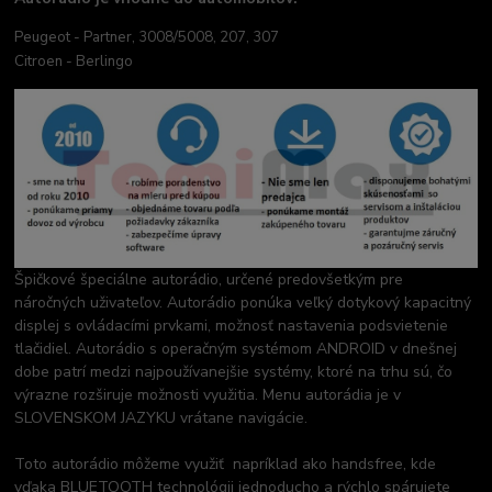
Peugeot - Partner, 3008/5008, 207, 307
Citroen - Berlingo
Špičkové špeciálne autorádio, určené predovšetkým pre
náročných uživateľov. Autorádio ponúka veľký dotykový kapacitný
displej s ovládacími prvkami, možnosť nastavenia podsvietenie
tlačidiel. Autorádio s operačným systémom ANDROID v dnešnej
dobe patrí medzi najpoužívanejšie systémy, ktoré na trhu sú, čo
výrazne rozširuje možnosti využitia. Menu autorádia je v
SLOVENSKOM JAZYKU vrátane navigácie.
Toto autorádio môžeme využiť napríklad ako handsfree, kde
vďaka BLUETOOTH technológii jednoducho a rýchlo spárujete