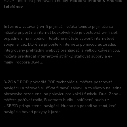
A2DP – možnosť prehrávania hudby.
Podpora iPhone & Android
telefónov.
Internet:
vstavaný wi-fi prijímač - vďaka tomuto prijímaču sa
môžete pripojiť na internet kdekoľvek kde je dostupná wi-fi sieť,
prípadne si na mobilnom telefóne môžete vytvoriť internetové
spojenie, cez ktoré sa pripojíte k internetu pomocou autorádia.
Integrovaný prehľadný webový prehliadač s veľkou klávesnicou,
môžete prehliadať internetové stránky, sťahovať súbory a e-
maily. Podpora 3G/4G.
3-ZONE POP
: pokročilá POP technológia, môžete pozorovať
navigáciu a zároveň si užívať filmovú zábavu a to všetko na jednej
obrazovke rozdelenej na polovicu pre každú funkciu. Dual Zone –
môžete počúvať rádio, Bluetooth hudbu, obľúbenú hudbu z
USB/SD pri spustenej navigácii. Hudba na pozadí sa stlmí, keď
navigácia hovorí pokyny k jazde.