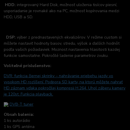
HDD:
integrovaný Hard Disk, možnosť uloženia tisícov piesní,
usporiadanie je rovnaké ako na PC, možnosť kopírovania medzi
HDD, USB a SD.
DSP:
výber z prednastavených ekvalizérov. V režime custom si
môžete nastaviť hodnoty basov, stredu, výšok a ďalších hodnôt
podľa vašich požiadaviek. Moznost nastavenia hlasitosti kazdej
funkcie samostatne. Pokročilé ladenie parametrov zvuku.
Voliteľné príslušenstvo:
DVR: funkcia čiernej skrinky –
nahrávanie priebehu jazdy vo
vysokom HD rozlíšení. Podpora SD karty, na ktorú môžete nahrať
HD záznam vďaka pokročilej kompresii H.264. Uhol záberu kamery
je 120st. Funkcia playback.
DVB-T tuner
Obsah balenia:
1 ks autorádio
1 ks GPS anténa