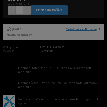
/
ks
291,87 €
bez DPH
Pridať do košíka
Splátková kalkulačka
Nákup na splátky
Číslo produktu:
HFA-119bk-958 T
Výrobca:
TomiMax
Montáž autorádia: od =50,00€ (cena závisí od modelu
autorádia)
Montáž cúvacej kamery: od =50,00€ (cena závisí od modelu
autorádia)
Vieme pripojiť: originálnu cúvaciu kameru, hudobný sound
systém