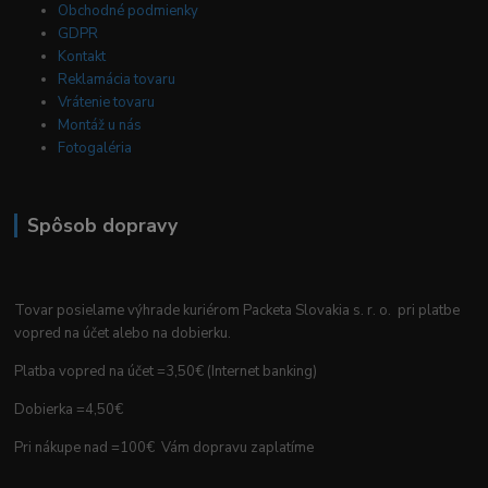
Obchodné podmienky
GDPR
Kontakt
Reklamácia tovaru
Vrátenie tovaru
Montáž u nás
Fotogaléria
Spôsob dopravy
Tovar posielame výhrade kuriérom Packeta Slovakia s. r. o. pri platbe
vopred na účet alebo na dobierku.
Platba vopred na účet =3,50€ (Internet banking)
Dobierka =4,50€
Pri nákupe nad =100€ Vám dopravu zaplatíme