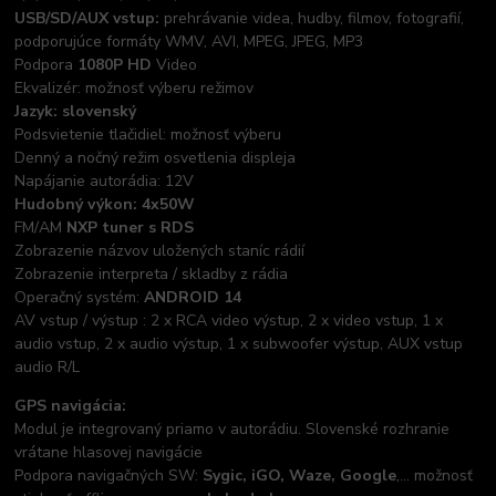
USB/SD/AUX vstup:
prehrávanie videa, hudby, filmov, fotografií,
podporujúce formáty WMV, AVI, MPEG, JPEG, MP3
Podpora
1080P HD
Video
Ekvalizér: možnosť výberu režimov
Jazyk: slovenský
Podsvietenie tlačidiel: možnosť výberu
Denný a nočný režim osvetlenia displeja
Napájanie autorádia: 12V
Hudobný výkon: 4x50W
FM/AM
NXP tuner s RDS
Zobrazenie názvov uložených staníc rádií
Zobrazenie interpreta / skladby z rádia
Operačný systém:
ANDROID 14
AV vstup / výstup : 2 x RCA video výstup, 2 x video vstup, 1 x
audio vstup, 2 x audio výstup, 1 x subwoofer výstup, AUX vstup
audio R/L
GPS navigácia:
Modul je integrovaný priamo v autorádiu. Slovenské rozhranie
vrátane hlasovej navigácie
Podpora navigačných SW:
Sygic, iGO, Waze, Google
,... možnosť