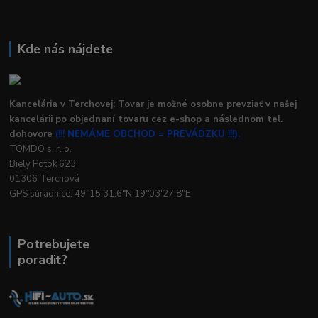
Kde nás nájdete
Kancelária v Terchovej: Tovar je možné osobne prevziať v našej
kancelárii po objednaní tovaru cez e-shop a následnom tel.
dohovore
(!!! NEMÁME OBCHOD = PREVÁDZKU !!!).
TOMDO s. r. o.
Biely Potok 623
01306 Terchová
GPS súradnice: 49°15'31.6"N 19°03'27.8"E
Potrebujete
poradiť?