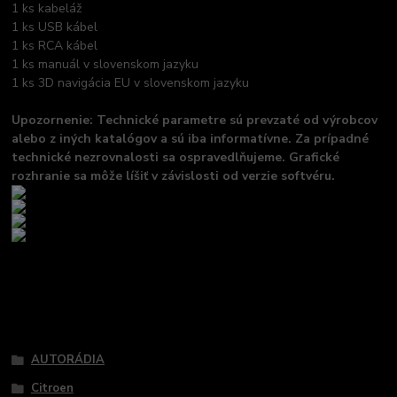
1 ks kabeláž
1 ks USB kábel
1 ks RCA kábel
1 ks manuál v slovenskom jazyku
1 ks 3D navigácia EU v slovenskom jazyku
Upozornenie: Technické parametre sú prevzaté od výrobcov
alebo z iných katalógov a sú iba informatívne. Za prípadné
technické nezrovnalosti sa ospravedlňujeme. Grafické
rozhranie sa môže líšiť v závislosti od verzie softvéru.
Tovar zaradený v kategóriách
AUTORÁDIA
Citroen