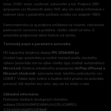
tuner, DAB+ tuner, zosiľovač, subwoofer a iné. Podpora OBD
(pripojenie cez Bluetooth alebo Wifi, aby ste získali informácie v
reálnom čase z palubného počítača vozidla cez adaptér OBD).
Samozrejmosťou je aj podpora ovládania na volante, zobrazenie
parkovacích senzorov a podobne, všetko záleží od toho, či
automobil podporoval dané funkcie od výroby.
Technický popis a parametre autorádia:
HD kapacitný dotykový displej
IPS 1024x600 px
Úvodné logo automobilu je možné nastaviť podľa vlastného
výberu (autorádio ma na výber všetky typy značiek automobilov).
MirrorLink
(funkcia zrkadlového prepojenia)
AirPlay (iPhone) a
Miracast (Android)
– párovanie mob. telefónu jednoducho cez
USB/BT. Vďaka tejto funkcii si budete môcť priamo na autorádiu
prezerať Váš telefón bez toho, aby ste ho držali v ruke.
Základné informácie:
Prehranie všetkých dostupných formátov
vrátane DIVX/AVI/MP3/WMA/AAC/FLAC/MPEG-
1/2/H263/H264/JPG/GIF/BMP