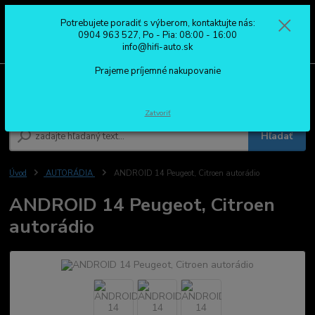
Potrebujete poradiť s výberom, kontaktujte nás:
0
ks
0904 963 527
0904 963 527, Po - Pia: 08:00 - 16:00
za
0,00 €
Po - Pia: 08:00 - 16:00
info@hifi-auto.sk
Prajeme príjemné nakupovanie
Menu
Zatvoriť
Hľadať
Úvod
AUTORÁDIA
ANDROID 14 Peugeot, Citroen autorádio
ANDROID 14 Peugeot, Citroen
autorádio