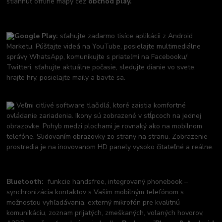
stiahnuť offline mapy cez
obchod play.
Google Play:
sťahujte zadarmo tisíce aplikácii z Android
Marketu. Púšťajte videá na YouTube, posielajte multimediálne
správy WhatsApp, komunikujte s priateľmi na Facebooku/
Twitteri, sťahujte aktuálne počasie, sledujte dianie vo svete,
hrajte hry, posielajte maily a bavte sa.
Veľmi citlivé software tlačidlá, ktoré zaistia komfortné
ovládanie zariadenia. Ikony sú zobrazené v stĺpcoch na jednej
obrazovke. Pohyb medzi plochami je rovnaký ako na mobilnom
telefóne. Slidovaním obrazovky zo strany na stranu. Zobrazenie
prostredia je na inovovanom HD panely vysoko čitateľné a reálne.
Bluetooth:
funkcie handsfree, integrovaný phonebook –
synchronizácia kontaktov s Vaším mobilným telefónom s
možnosťou vyhľadávania, externý mikrofón pre kvalitnú
komunikáciu, zoznam prijatých, zmeškaných, volaných hovorov,