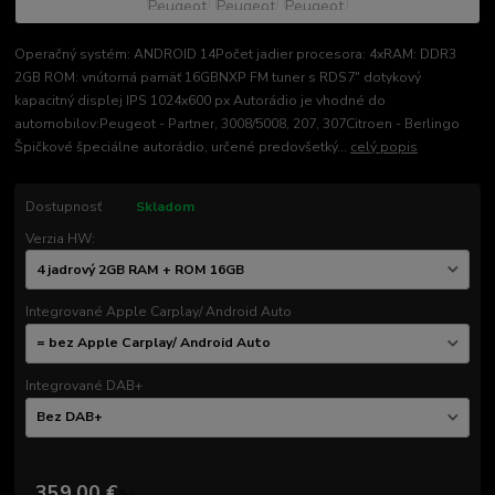
Operačný systém: ANDROID 14Počet jadier procesora: 4xRAM: DDR3
2GB ROM: vnútorná pamäť 16GBNXP FM tuner s RDS7" dotykový
kapacitný displej IPS 1024x600 px Autorádio je vhodné do
automobilov:Peugeot - Partner, 3008/5008, 207, 307Citroen - Berlingo
Špičkové špeciálne autorádio, určené predovšetký...
celý popis
Dostupnosť
Skladom
Verzia HW:
Integrované Apple Carplay/ Android Auto
Integrované DAB+
359,00 €