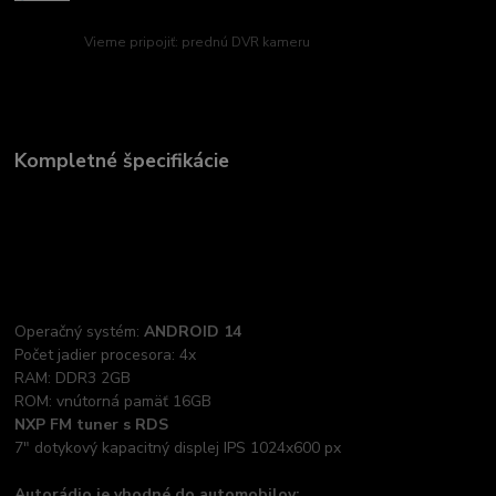
Vieme pripojiť: prednú DVR kameru
Kompletné špecifikácie
Operačný systém:
ANDROID 14
Počet jadier procesora: 4x
RAM: DDR3 2GB
ROM: vnútorná pamäť 16GB
NXP FM tuner s RDS
7" dotykový kapacitný displej IPS 1024x600 px
Autorádio je vhodné do automobilov: