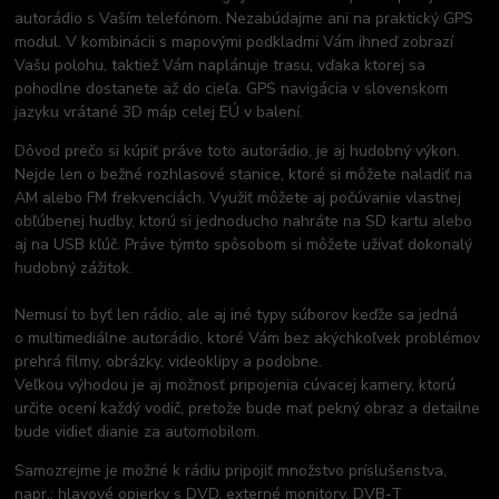
autorádio s Vaším telefónom. Nezabúdajme ani na praktický GPS
modul. V kombinácii s mapovými podkladmi Vám ihneď zobrazí
Vašu polohu, taktiež Vám naplánuje trasu, vďaka ktorej sa
pohodlne dostanete až do cieľa. GPS navigácia v slovenskom
jazyku vrátané 3D máp celej EÚ v balení.
Dôvod prečo si kúpiť práve toto autorádio, je aj hudobný výkon.
Nejde len o bežné rozhlasové stanice, ktoré si môžete naladiť na
AM alebo FM frekvenciách. Využiť môžete aj počúvanie vlastnej
obľúbenej hudby, ktorú si jednoducho nahráte na SD kartu alebo
aj na USB kľúč. Práve týmto spôsobom si môžete užívať dokonalý
hudobný zážitok.
Nemusí to byť len rádio, ale aj iné typy súborov keďže sa jedná
o multimediálne autorádio, ktoré Vám bez akýchkoľvek problémov
prehrá filmy, obrázky, videoklipy a podobne.
Veľkou výhodou je aj možnosť pripojenia cúvacej kamery, ktorú
určite ocení každý vodič, pretože bude mať pekný obraz a detailne
bude vidieť dianie za automobilom.
Samozrejme je možné k rádiu pripojiť množstvo príslušenstva,
napr.: hlavové opierky s DVD, externé monitory, DVB-T