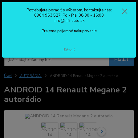
Potrebujete poradiť s výberom, kontaktujte nás:
0
ks
0904 963 527
0904 963 527, Po - Pia: 08:00 - 16:00
za
0,00 €
Po - Pia: 08:00 - 16:00
info@hifi-auto.sk
Prajeme príjemné nakupovanie
Menu
Zatvoriť
Hľadať
Úvod
AUTORÁDIA
ANDROID 14 Renault Megane 2 autorádio
ANDROID 14 Renault Megane 2
autorádio