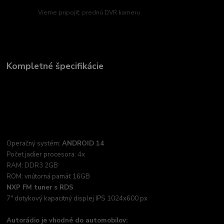
Vieme pripojiť: prednú DVR kameru
Kompletné špecifikácie
Operačný systém:
ANDROID 14
Počet jadier procesora: 4x
RAM: DDR3 2GB
ROM: vnútorná pamäť 16GB
NXP FM tuner s RDS
7" dotykový kapacitný displej IPS 1024x600 px
Autorádio je vhodné do automobilov: