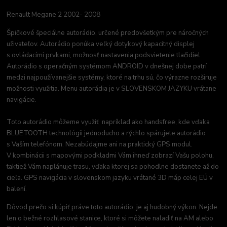
Renault Megane 2 2002- 2008
Špičkové špeciálne autorádio, určené predovšetkým pre náročných
uživateľov. Autorádio ponúka veľký dotykový kapacitný displej
s ovládacími prvkami, možnosť nastavenia podsvietenie tlačidiel.
Autorádio s operačným systémom ANDROID v dnešnej dobe patrí
medzi najpoužívanejšie systémy, ktoré na trhu sú, čo výrazne rozširuje
možnosti využitia. Menu autorádia je v SLOVENSKOM JAZYKU vrátane
navigácie.
Toto autorádio môžeme využiť napríklad ako handsfree, kde vďaka
BLUETOOTH technológii jednoducho a rýchlo spárujete autorádio
s Vaším telefónom. Nezabúdajme ani na praktický GPS modul.
V kombinácii s mapovými podkladmi Vám ihneď zobrazí Vašu polohu,
taktiež Vám naplánuje trasu, vďaka ktorej sa pohodlne dostanete až do
cieľa. GPS navigácia v slovenskom jazyku vrátané 3D máp celej EÚ v
balení.
Dôvod prečo si kúpiť práve toto autorádio, je aj hudobný výkon. Nejde
len o bežné rozhlasové stanice, ktoré si môžete naladiť na AM alebo