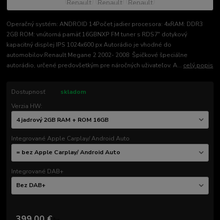
Operačný systém: ANDROID 14Počet jadier procesora: 4xRAM: DDR3
2GB ROM: vnútorná pamäť 16GBNXP FM tuner s RDS7" dotykový
kapacitný displej IPS 1024x600 px Autorádio je vhodné do
automobilov:Renault Megane 2 2002- 2008 Špičkové špeciálne
autorádio, určené predovšetkým pre náročných uživateľov. A...
celý popis
Dostupnosť
skladom
Verzia HW:
Integrované Apple Carplay/ Android Auto
Integrované DAB+
399,00 €