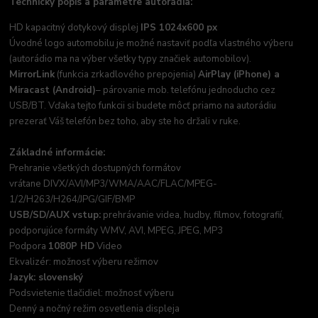
Technický popis a parametre autorádia:
HD kapacitný dotykový displej
IPS 1024x600 px
Úvodné logo automobilu je možné nastaviť podľa vlastného výberu
(autorádio ma na výber všetky typy značiek automobilov).
MirrorLink
(funkcia zrkadlového prepojenia)
AirPlay (iPhone) a
Miracast (Android)
– párovanie mob. telefónu jednoducho cez
USB/BT. Vďaka tejto funkcii si budete môcť priamo na autorádiu
prezerať Váš telefón bez toho, aby ste ho držali v ruke.
Základné informácie:
Prehranie všetkých dostupných formátov
vrátane DIVX/AVI/MP3/WMA/AAC/FLAC/MPEG-
1/2/H263/H264/JPG/GIF/BMP
USB/SD/AUX vstup:
prehrávanie videa, hudby, filmov, fotografií,
podporujúce formáty WMV, AVI, MPEG, JPEG, MP3
Podpora
1080P HD
Video
Ekvalizér: možnosť výberu režimov
Jazyk: slovenský
Podsvietenie tlačidiel: možnosť výberu
Denný a nočný režim osvetlenia displeja