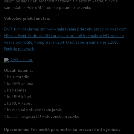
vašich požiadaviek. Moznost nastavenia hlasitosti kazdej funkcie
samostatne. Pokročilé ladenie parametrov zvuku.
Voliteľné príslušenstvo:
DVR: funkcia čiernej skrinky –
nahrávanie priebehu jazdy vo vysokom
HD rozlíšení. Podpora SD karty, na ktorú môžete nahrať HD záznam
vďaka pokročilej kompresii H.264. Uhol záberu kamery je 120st.
Funkcia playback.
DVB-T tuner
Obsah balenia:
1 ks autorádio
1 ks GPS anténa
1 ks kabeláž
1 ks USB kábel
1 ks RCA kábel
1 ks manuál v slovenskom jazyku
1 ks 3D navigácia EU v slovenskom jazyku
Upozornenie: Technické parametre sú prevzaté od výrobcov