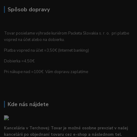
Spôsob dopravy
Tovar posielame výhrade kuriérom Packeta Slovakia s. r. o. pri platbe
vopred na účet alebo na dobierku.
Platba vopred na účet =3,50€ (Internet banking)
Dobierka =4,50€
Pri nákupe nad =100€ Vám dopravu zaplatíme
Kde nás nájdete
Kancelária v Terchovej: Tovar je možné osobne prevziať v našej
kancelárii po objednaní tovaru cez e-shop a následnom tel.