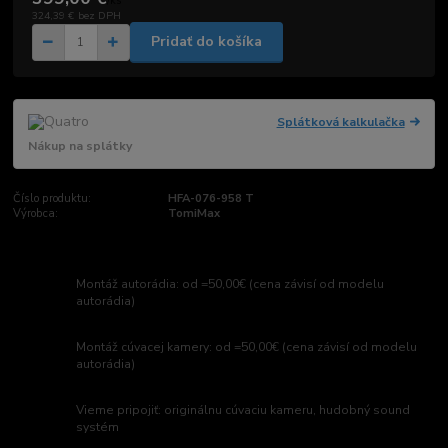
/
ks
324,39 €
bez DPH
Pridať do košíka
Splátková kalkulačka
Nákup na splátky
Číslo produktu:
HFA-076-958 T
Výrobca:
TomiMax
Montáž autorádia: od =50,00€ (cena závisí od modelu
autorádia)
Montáž cúvacej kamery: od =50,00€ (cena závisí od modelu
autorádia)
Vieme pripojiť: originálnu cúvaciu kameru, hudobný sound
systém