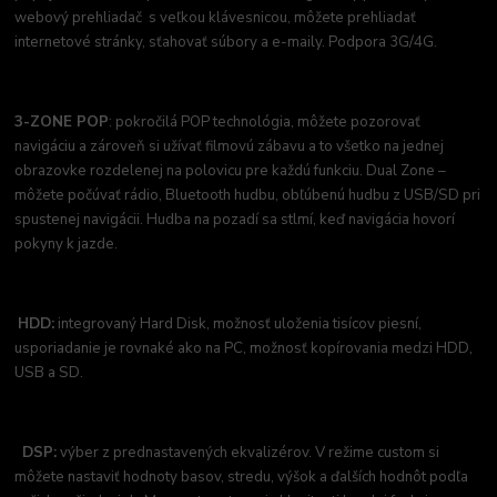
webový prehliadač s veľkou klávesnicou, môžete prehliadať
internetové stránky, sťahovať súbory a e-maily. Podpora 3G/4G.
3-ZONE POP
: pokročilá POP technológia, môžete pozorovať
navigáciu a zároveň si užívať filmovú zábavu a to všetko na jednej
obrazovke rozdelenej na polovicu pre každú funkciu. Dual Zone –
môžete počúvať rádio, Bluetooth hudbu, obľúbenú hudbu z USB/SD pri
spustenej navigácii. Hudba na pozadí sa stlmí, keď navigácia hovorí
pokyny k jazde.
HDD:
integrovaný Hard Disk, možnosť uloženia tisícov piesní,
usporiadanie je rovnaké ako na PC, možnosť kopírovania medzi HDD,
USB a SD.
DSP:
výber z prednastavených ekvalizérov. V režime custom si
môžete nastaviť hodnoty basov, stredu, výšok a ďalších hodnôt podľa