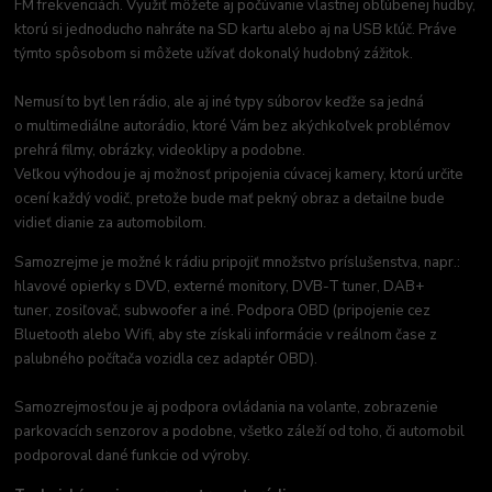
FM frekvenciách. Využiť môžete aj počúvanie vlastnej obľúbenej hudby,
ktorú si jednoducho nahráte na SD kartu alebo aj na USB kľúč. Práve
týmto spôsobom si môžete užívať dokonalý hudobný zážitok.
Nemusí to byť len rádio, ale aj iné typy súborov keďže sa jedná
o multimediálne autorádio, ktoré Vám bez akýchkoľvek problémov
prehrá filmy, obrázky, videoklipy a podobne.
Veľkou výhodou je aj možnosť pripojenia cúvacej kamery, ktorú určite
ocení každý vodič, pretože bude mať pekný obraz a detailne bude
vidieť dianie za automobilom.
Samozrejme je možné k rádiu pripojiť množstvo príslušenstva, napr.:
hlavové opierky s DVD, externé monitory, DVB-T tuner, DAB+
tuner, zosiľovač, subwoofer a iné. Podpora OBD (pripojenie cez
Bluetooth alebo Wifi, aby ste získali informácie v reálnom čase z
palubného počítača vozidla cez adaptér OBD).
Samozrejmosťou je aj podpora ovládania na volante, zobrazenie
parkovacích senzorov a podobne, všetko záleží od toho, či automobil
podporoval dané funkcie od výroby.