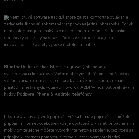
Veľmi citlivé software tlačidlá, ktoré zaistia komfortné ovládanie
zariadenia. Ikony sú zobrazené v stĺpcoch na jednej obrazovke. Pohyb
medzi plochami je rovnaký ako na mobilnom telefóne. Slidovaním
obrazovky zo strany na stranu. Zobrazenie prostredia je na
inovovanom HD panely vysoko čitateľné a reálne.
Bluetooth:
funkcie handsfree, integrovaný phonebook –
synchronizácia kontaktov s Vaším mobilným telefónom s možnosťou
vyhľadávania, externý mikrofón pre kvalitnú komunikáciu, zoznam
prijatých, zmeškaných, volaných hovorov, A2DP – možnosť prehrávania
hudby.
Podpora iPhone & Android telefónov.
Internet:
vstavaný wi-fi prijímač - vďaka tomuto prijímaču sa môžete
pripojiť na internet kdekoľvek kde je dostupná wi-fi sieť, prípadne si na
mobilnom telefóne môžete vytvoriť internetové spojenie, cez ktoré sa
pripojíte k internetu pomocou autorádia. Integrovaný prehľadný