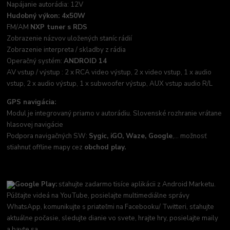
Napájanie autorádia: 12V
Hudobný výkon: 4x50W
FM/AM
NXP tuner s RDS
Zobrazenie názvov uložených staníc rádií
Zobrazenie interpreta / skladby z rádia
Operačný systém:
ANDROID 14
AV vstup / výstup : 2 x RCA video výstup, 2 x video vstup, 1 x audio
vstup, 2 x audio výstup, 1 x subwoofer výstup, AUX vstup audio R/L
GPS navigácia:
Modul je integrovaný priamo v autorádiu. Slovenské rozhranie vrátane
hlasovej navigácie
Podpora navigačných SW:
Sygic, iGO, Waze, Google
,... možnosť
stiahnuť offline mapy cez
obchod play.
Google Play:
sťahujte zadarmo tisíce aplikácii z Android Marketu.
Púšťajte videá na YouTube, posielajte multimediálne správy
WhatsApp, komunikujte s priateľmi na Facebooku/ Twitteri, sťahujte
aktuálne počasie, sledujte dianie vo svete, hrajte hry, posielajte maily
a bavte sa.