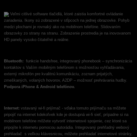
Veľmi citlivé software tlačidlá, ktoré zaistia komfortné ovládanie
zariadenia. Ikony sú zobrazené v stĺpcoch na jednej obrazovke. Pohyb
medzi plochami je rovnaký ako na mobilnom telefóne. Slidovaním
obrazovky zo strany na stranu. Zobrazenie prostredia je na inovovanom
HD panely vysoko čitateľné a reálne.
Bluetooth:
funkcie handsfree, integrovaný phonebook – synchronizácia
kontaktov s Vaším mobilným telefónom s možnosťou vyhľadávania,
externý mikrofón pre kvalitnú komunikáciu, zoznam prijatých,
zmeškaných, volaných hovorov, A2DP – možnosť prehrávania hudby.
Podpora iPhone & Android telefónov.
Internet:
vstavaný wi-fi prijímač - vďaka tomuto prijímaču sa môžete
pripojiť na internet kdekoľvek kde je dostupná wi-fi sieť, prípadne si na
mobilnom telefóne môžete vytvoriť internetové spojenie, cez ktoré sa
pripojíte k internetu pomocou autorádia. Integrovaný prehľadný webový
prehliadač s veľkou klávesnicou, môžete prehliadať internetové stránky,