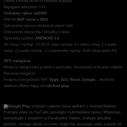
Denný a nočný režim osvetlenia displeja
Napájanie autorádia: 12V
Hudobný výkon: 4x50W
FM/AM
NXP tuner s RDS
Zobrazenie názvov uložených staníc rádií
Zobrazenie interpreta / skladby z rádia
Operačný systém:
ANDROID 14
AV vstup / výstup : 2 x RCA video výstup, 2 x video vstup, 1 x audio
vstup, 2 x audio výstup, 1 x subwoofer výstup, AUX vstup audio R/L
GPS navigácia:
Modul je integrovaný priamo v autorádiu. Slovenské rozhranie vrátane
hlasovej navigácie
Podpora navigačných SW:
Sygic, iGO, Waze, Google
,... možnosť
stiahnuť offline mapy cez
obchod play.
Google Play:
sťahujte zadarmo tisíce aplikácii z Android Marketu.
Púšťajte videá na YouTube, posielajte multimediálne správy WhatsApp,
komunikujte s priateľmi na Facebooku/ Twitteri, sťahujte aktuálne
počasie, sledujte dianie vo svete, hrajte hry, posielajte maily a bavte sa.