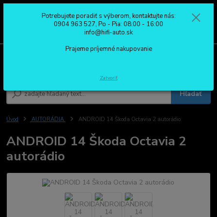
Potrebujete poradiť s výberom, kontaktujte nás:
0
ks
0904 963 527
0904 963 527, Po - Pia: 08:00 - 16:00
za
0,00 €
Po - Pia: 08:00 - 16:00
info@hifi-auto.sk
Prajeme príjemné nakupovanie
Menu
Zatvoriť
Hľadať
Úvod
AUTORÁDIA
ANDROID 14 Škoda Octavia 2 autorádio
ANDROID 14 Škoda Octavia 2
autorádio