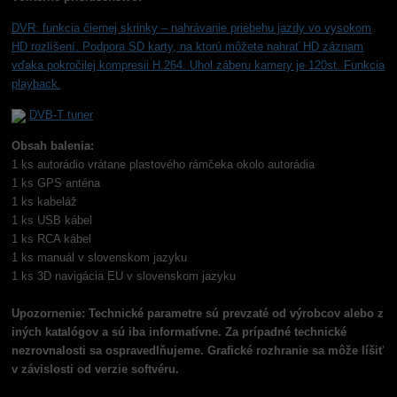
DVR: funkcia čiernej skrinky –
nahrávanie priebehu jazdy vo vysokom
HD rozlíšení. Podpora SD karty, na ktorú môžete nahrať HD záznam
vďaka pokročilej kompresii H.264. Uhol záberu kamery je 120st. Funkcia
playback.
DVB-T tuner
Obsah balenia:
1 ks autorádio vrátane plastového rámčeka okolo autorádia
1 ks GPS anténa
1 ks kabeláž
1 ks USB kábel
1 ks RCA kábel
1 ks manuál v slovenskom jazyku
1 ks 3D navigácia EU v slovenskom jazyku
Upozornenie: Technické parametre sú prevzaté od výrobcov alebo z
iných katalógov a sú iba informatívne. Za prípadné technické
nezrovnalosti sa ospravedlňujeme. Grafické rozhranie sa môže líšiť
v závislosti od verzie softvéru.