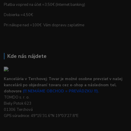
Platba vopred na účet =3,50€ (Internet banking)
Dobierka =4,50€
Pri nákupe nad =100€ Vám dopravu zaplatíme
Kde nás nájdete
Kancelária v Terchovej: Tovar je možné osobne prevziať v našej
kancelárii po objednaní tovaru cez e-shop a následnom tel.
dohovore
(!!! NEMÁME OBCHOD = PREVÁDZKU !!!).
TOMDO s. r. o.
Biely Potok 623
01306 Terchová
GPS súradnice: 49°15'31.6"N 19°03'27.8"E