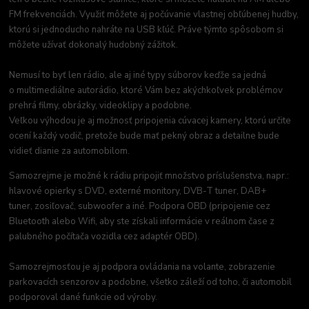
FM frekvenciách. Využiť môžete aj počúvanie vlastnej obľúbenej hudby,
ktorú si jednoducho nahráte na USB kľúč. Práve týmto spôsobom si
môžete užívať dokonalý hudobný zážitok.
Nemusí to byť len rádio, ale aj iné typy súborov keďže sa jedná
o multimediálne autorádio, ktoré Vám bez akýchkoľvek problémov
prehrá filmy, obrázky, videoklipy a podobne.
Veľkou výhodou je aj možnosť pripojenia cúvacej kamery, ktorú určite
ocení každý vodič, pretože bude mať pekný obraz a detailne bude
vidieť dianie za automobilom.
Samozrejme je možné k rádiu pripojiť množstvo príslušenstva, napr.:
hlavové opierky s DVD, externé monitory, DVB-T tuner, DAB+
tuner, zosiľovač, subwoofer a iné. Podpora OBD (pripojenie cez
Bluetooth alebo Wifi, aby ste získali informácie v reálnom čase z
palubného počítača vozidla cez adaptér OBD).
Samozrejmosťou je aj podpora ovládania na volante, zobrazenie
parkovacích senzorov a podobne, všetko záleží od toho, či automobil
podporoval dané funkcie od výroby.