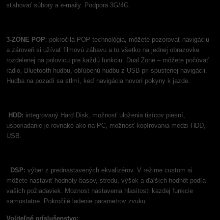
sťahovať súbory a e-maily. Podpora 3G/4G.
3-ZONE POP
: pokročilá POP technológia, môžete pozorovať navigáciu
a zároveň si užívať filmovú zábavu a to všetko na jednej obrazovke
rozdelenej na polovicu pre každú funkciu. Dual Zone – môžete počúvať
rádio, Bluetooth hudbu, obľúbenú hudbu z USB pri spustenej navigácii.
Hudba na pozadí sa stlmí, keď navigácia hovorí pokyny k jazde.
HDD:
integrovaný Hard Disk, možnosť uloženia tisícov piesní,
usporiadanie je rovnaké ako na PC, možnosť kopírovania medzi HDD,
USB.
DSP:
výber z prednastavených ekvalizérov. V režime custom si
môžete nastaviť hodnoty basov, stredu, výšok a ďalších hodnôt podľa
vašich požiadaviek. Moznost nastavenia hlasitosti kazdej funkcie
samostatne. Pokročilé ladenie parametrov zvuku.
Voliteľné príslušenstvo: