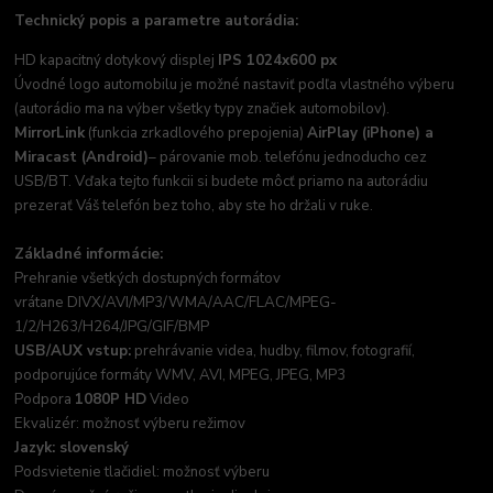
Technický popis a parametre autorádia:
HD kapacitný dotykový displej
IPS 1024x600 px
Úvodné logo automobilu je možné nastaviť podľa vlastného výberu
(autorádio ma na výber všetky typy značiek automobilov).
MirrorLink
(funkcia zrkadlového prepojenia)
AirPlay (iPhone) a
Miracast (Android)
– párovanie mob. telefónu jednoducho cez
USB/BT. Vďaka tejto funkcii si budete môcť priamo na autorádiu
prezerať Váš telefón bez toho, aby ste ho držali v ruke.
Základné informácie:
Prehranie všetkých dostupných formátov
vrátane DIVX/AVI/MP3/WMA/AAC/FLAC/MPEG-
1/2/H263/H264/JPG/GIF/BMP
USB/AUX vstup:
prehrávanie videa, hudby, filmov, fotografií,
podporujúce formáty WMV, AVI, MPEG, JPEG, MP3
Podpora
1080P HD
Video
Ekvalizér: možnosť výberu režimov
Jazyk: slovenský
Podsvietenie tlačidiel: možnosť výberu