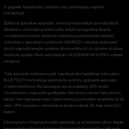
V prípade hudobného systému nás pred kúpou vopred
kontaktujte.
Špičkové špeciálne autorádio, určené predovšetkým pre náročných
uživateľov. Autorádio ponúka veľký dotykový kapacitný displej
s ovládacími prvkami, možnosť nastavenia podsvietenie tlačidiel.
Autorádio s operačným systémom ANDROID v dnešnej dobe patrí
medzi najpoužívanejšie systémy, ktoré na trhu sú, čo výrazne rozširuje
možnosti využitia. Menu autorádia je v SLOVENSKOM JAZYKU vrátane
navigácie.
Toto autorádio môžeme využiť napríklad ako handsfree, kde vďaka
BLUETOOTH technológii jednoducho a rýchlo spárujete autorádio
s Vaším telefónom. Nezabúdajme ani na praktický GPS modul.
V kombinácii s mapovými podkladmi Vám ihneď zobrazí Vašu polohu,
taktiež Vám naplánuje trasu, vďaka ktorej sa pohodlne dostanete až do
cieľa. GPS navigácia v slovenskom jazyku vrátané 3D máp celej EÚ v
balení.
Dôvod prečo si kúpiť práve toto autorádio, je aj hudobný výkon. Nejde
len o bežné rozhlasové stanice, ktoré si môžete naladiť na AM alebo