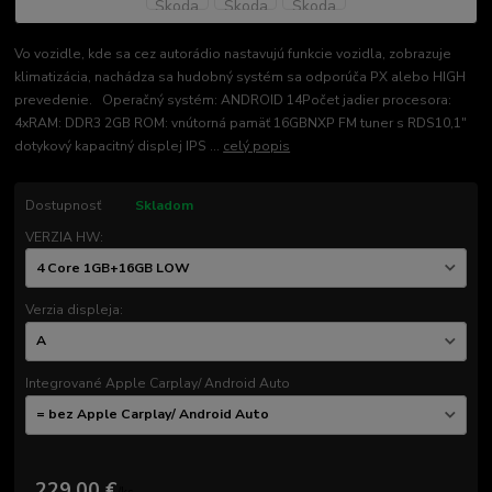
Vo vozidle, kde sa cez autorádio nastavujú funkcie vozidla, zobrazuje
klimatizácia, nachádza sa hudobný systém sa odporúča PX alebo HIGH
prevedenie. Operačný systém: ANDROID 14Počet jadier procesora:
4xRAM: DDR3 2GB ROM: vnútorná pamäť 16GBNXP FM tuner s RDS10,1"
dotykový kapacitný displej IPS ...
celý popis
Dostupnosť
Skladom
VERZIA HW:
Verzia displeja:
Integrované Apple Carplay/ Android Auto
229,00 €