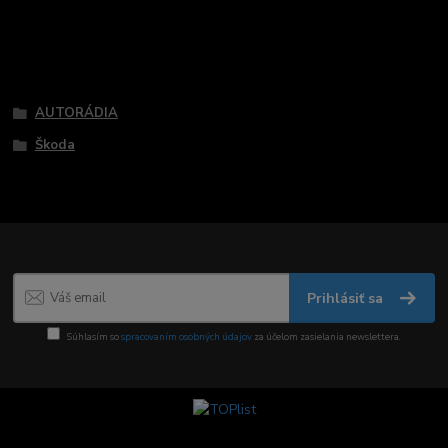
Tovar zaradený v kategóriách
AUTORÁDIA
Škoda
Prihlásiť sa
Súhlasím so
spracovaním osobných údajov
za účelom zasielania newslettera.