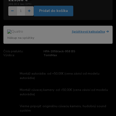
/
ks
186,18 €
bez DPH
Pridať do košíka
Splátková kalkulačka
Nákup na splátky
Číslo produktu:
HFA-205black-958 BS
Výrobca:
TomiMax
Montáž autorádia: od =50,00€ (cena závisí od modelu
autorádia)
Montáž cúvacej kamery: od =50,00€ (cena závisí od modelu
autorádia)
Vieme pripojiť: originálnu cúvaciu kameru, hudobný sound
systém