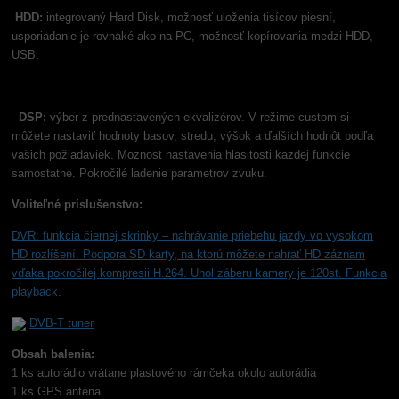
HDD:
integrovaný Hard Disk, možnosť uloženia tisícov piesní,
usporiadanie je rovnaké ako na PC, možnosť kopírovania medzi HDD,
USB.
DSP:
výber z prednastavených ekvalizérov. V režime custom si
môžete nastaviť hodnoty basov, stredu, výšok a ďalších hodnôt podľa
vašich požiadaviek. Moznost nastavenia hlasitosti kazdej funkcie
samostatne. Pokročilé ladenie parametrov zvuku.
Voliteľné príslušenstvo:
DVR: funkcia čiernej skrinky –
nahrávanie priebehu jazdy vo vysokom
HD rozlíšení. Podpora SD karty, na ktorú môžete nahrať HD záznam
vďaka pokročilej kompresii H.264. Uhol záberu kamery je 120st. Funkcia
playback.
DVB-T tuner
Obsah balenia:
1 ks autorádio vrátane plastového rámčeka okolo autorádia
1 ks GPS anténa