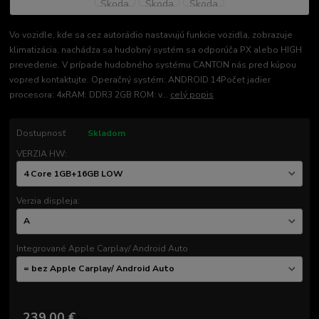
Vo vozidle, kde sa cez autorádio nastavujú funkcie vozidla, zobrazuje
klimatizácia, nachádza sa hudobný systém sa odporúča PX alebo HIGH
prevedenie. V prípade hudobného systému CANTON nás pred kúpou
vopred kontaktujte. Operačný systém: ANDROID 14Počet jadier
procesora: 4xRAM: DDR3 2GB ROM: v...
celý popis
Dostupnosť
Skladom
VERZIA HW:
Verzia displeja:
Integrované Apple Carplay/ Android Auto
239,00 €