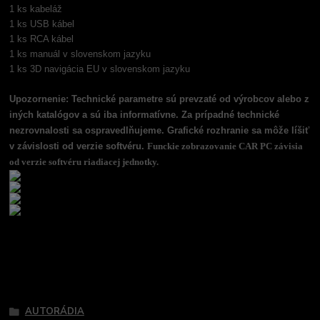
1 ks kabeláž
1 ks USB kábel
1 ks RCA kábel
1 ks manuál v slovenskom jazyku
1 ks 3D navigácia EU v slovenskom jazyku
Upozornenie: Technické parametre sú prevzaté od výrobcov alebo z
iných katalógov a sú iba informatívne. Za prípadné technické
nezrovnalosti sa ospravedlňujeme. Grafické rozhranie sa môže líšiť
v závislosti od verzie softvéru.
Funckie zobrazovanie CAR PC závisia
od verzie softvéru riadiacej jednotky.
Tovar zaradený v kategóriách
AUTORÁDIA