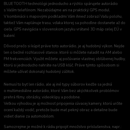
BLUETOOTH technológii jednoducho a rýchlo spárujete autorádio
s Vaším telefónom. Nezabúdajme ani na praktický GPS modul.
V kombinácii s mapovými podkladmi Vám ihneď zobrazí Vašu polohu,
taktiež Vám naplánuje trasu, vďaka ktorej sa pohodlne dostanete až do
cieľa. GPS navigácia v slovenskom jazyku vrátané 3D máp celej EÚ v
balení.
Dôvod prečo si kúpiť práve toto autorádio, je aj hudobný výkon. Nejde
len o bežné rozhlasové stanice, ktoré si môžete naladiť na AM alebo
FM frekvenciách. Využiť môžete aj počúvanie vlastnej obľúbenej hudby,
ktorú si jednoducho nahráte na USB kľúč. Práve týmto spôsobom si
môžete užívať dokonalý hudobný zážitok.
Nemusí to byť len rádio, ale aj iné typy súborov keďže sa jedná
o multimediálne autorádio, ktoré Vám bez akýchkoľvek problémov
prehrá filmy, obrázky, videoklipy a podobne.
Veľkou výhodou je aj možnosť pripojenia cúvacej kamery, ktorú určite
ocení každý vodič, pretože bude mať pekný obraz a detailne bude
vidieť dianie za automobilom.
Samozrejme je možné k rádiu pripojiť množstvo príslušenstva, napr.: