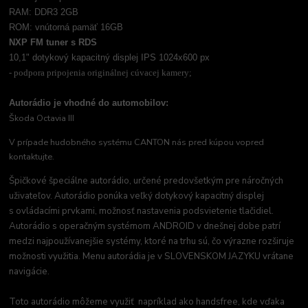
RAM: DDR3 2GB
ROM: vnútorná pamäť 16GB
NXP FM tuner s RDS
10,1" dotykový kapacitný displej IPS 1024x600 px
- podpora pripojenia originálnej cúvacej kamery;
Autorádio je vhodné do automobilov:
Škoda Octavia III
V prípade hudobného systému CANTON nás pred kúpou vopred
kontaktujte.
Špičkové špeciálne autorádio, určené predovšetkým pre náročných
uživateľov. Autorádio ponúka veľký dotykový kapacitný displej
s ovládacími prvkami, možnosť nastavenia podsvietenie tlačidiel.
Autorádio s operačným systémom ANDROID v dnešnej dobe patrí
medzi najpoužívanejšie systémy, ktoré na trhu sú, čo výrazne rozširuje
možnosti využitia. Menu autorádia je v SLOVENSKOM JAZYKU vrátane
navigácie.
Toto autorádio môžeme využiť napríklad ako handsfree, kde vďaka