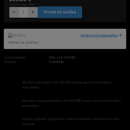
/
ks
194,31 €
bez DPH
Pridať do košíka
Splátková kalkulačka
Nákup na splátky
Číslo produktu:
HFA-116-958 BS
Výrobca:
TomiMax
Montáž autorádia: od =50,00€ (cena závisí od modelu
autorádia)
Montáž cúvacej kamery: od =50,00€ (cena závisí od modelu
autorádia)
Vieme pripojiť: originálnu cúvaciu kameru, hudobný sound
systém