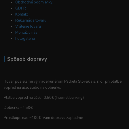
Obchodné podmienky
GDPR
Kontakt
Reklamácia tovaru
Vrátenie tovaru
Montáž u nás
Fotogaléria
Spôsob dopravy
Tovar posielame výhrade kuriérom Packeta Slovakia s. r. o. pri platbe
vopred na účet alebo na dobierku.
Platba vopred na účet =3,50€ (Internet banking)
Dobierka =4,50€
Pri nákupe nad =100€ Vám dopravu zaplatíme