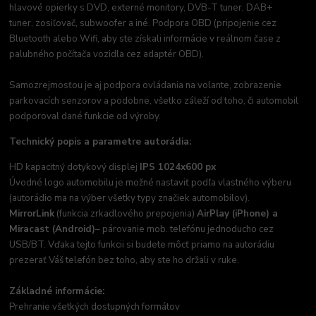
hlavové opierky s DVD, externé monitory, DVB-T tuner, DAB+
tuner, zosiľovač, subwoofer a iné. Podpora OBD (pripojenie cez
Bluetooth alebo Wifi, aby ste získali informácie v reálnom čase z
palubného počítača vozidla cez adaptér OBD).
Samozrejmosťou je aj podpora ovládania na volante, zobrazenie
parkovacích senzorov a podobne, všetko záleží od toho, či automobil
podporoval dané funkcie od výroby.
Technický popis a parametre autorádia:
HD kapacitný dotykový displej
IPS 1024x600 px
Úvodné logo automobilu je možné nastaviť podľa vlastného výberu
(autorádio ma na výber všetky typy značiek automobilov).
MirrorLink
(funkcia zrkadlového prepojenia)
AirPlay (iPhone) a
Miracast (Android)
– párovanie mob. telefónu jednoducho cez
USB/BT. Vďaka tejto funkcii si budete môcť priamo na autorádiu
prezerať Váš telefón bez toho, aby ste ho držali v ruke.
Základné informácie:
Prehranie všetkých dostupných formátov