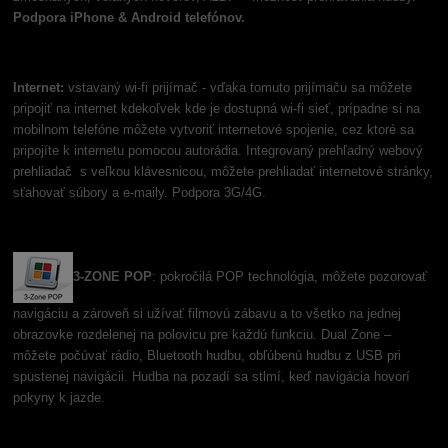
Podpora iPhone & Android telefónov.
Internet:
vstavaný wi-fi prijímač - vďaka tomuto prijímaču sa môžete
pripojiť na internet kdekoľvek kde je dostupná wi-fi sieť, prípadne si na
mobilnom telefóne môžete vytvoriť internetové spojenie, cez ktoré sa
pripojíte k internetu pomocou autorádia. Integrovaný prehľadný webový
prehliadač s veľkou klávesnicou, môžete prehliadať internetové stránky,
sťahovať súbory a e-maily. Podpora 3G/4G.
3-ZONE POP
: pokročilá POP technológia, môžete pozorovať
navigáciu a zároveň si užívať filmovú zábavu a to všetko na jednej
obrazovke rozdelenej na polovicu pre každú funkciu. Dual Zone –
môžete počúvať rádio, Bluetooth hudbu, obľúbenú hudbu z USB pri
spustenej navigácii. Hudba na pozadí sa stlmí, keď navigácia hovorí
pokyny k jazde.