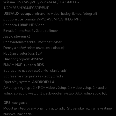
vrátane DIVX/AVI/MP3/WMA/AAC/FLAC/MPEG-
1/2/H263/H264/JPG/GIF/BMP
USB/AUX vstup:
prehrávanie videa, hudby, filmov, fotografií,
podporujúce formáty WMV, AVI, MPEG, JPEG, MP3
Podpora
1080P HD
Video
Ekvalizér: možnosť výberu režimov
Jazyk: slovenský
Podsvietenie tlačidiel: možnosť výberu
Denný a nočný režim osvetlenia displeja
Napájanie autorádia: 12V
Hudobný výkon: 4x50W
FM/AM
NXP tuner s RDS
Zobrazenie názvov uložených staníc rádií
Zobrazenie interpreta / skladby z rádia
Operačný systém:
ANDROID 14
AV vstup / výstup : 2 x RCA video výstup, 2 x video vstup, 1 x audio
vstup, 2 x audio výstup, 1 x subwoofer výstup, AUX vstup audio R/L
GPS navigácia:
Modul je integrovaný priamo v autorádiu. Slovenské rozhranie vrátane
hlasovej navigácie