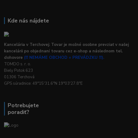
Kde nás nájdete
Kancelária v Terchovej: Tovar je možné osobne prevziať v našej
kancelárii po objednaní tovaru cez e-shop a následnom tel.
dohovore
(!!! NEMÁME OBCHOD = PREVÁDZKU !!!).
TOMDO s. r. o.
Biely Potok 623
01306 Terchová
GPS súradnice: 49°15'31.6"N 19°03'27.8"E
Potrebujete
poradiť?