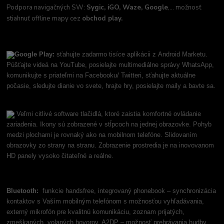
Podpora navigačných SW:
Sygic, iGO, Waze, Google
,... možnosť
stiahnuť offline mapy cez
obchod play.
Google Play:
sťahujte zadarmo tisíce aplikácii z Android Marketu.
Púšťajte videá na YouTube, posielajte multimediálne správy WhatsApp,
komunikujte s priateľmi na Facebooku/ Twitteri, sťahujte aktuálne
počasie, sledujte dianie vo svete, hrajte hry, posielajte maily a bavte sa.
Veľmi citlivé software tlačidlá, ktoré zaistia komfortné ovládanie
zariadenia. Ikony sú zobrazené v stĺpcoch na jednej obrazovke. Pohyb
medzi plochami je rovnaký ako na mobilnom telefóne. Slidovaním
obrazovky zo strany na stranu. Zobrazenie prostredia je na inovovanom
HD panely vysoko čitateľné a reálne.
Bluetooth:
funkcie handsfree, integrovaný phonebook – synchronizácia
kontaktov s Vaším mobilným telefónom s možnosťou vyhľadávania,
externý mikrofón pre kvalitnú komunikáciu, zoznam prijatých,
zmeškaných, volaných hovorov, A2DP – možnosť prehrávania hudby.