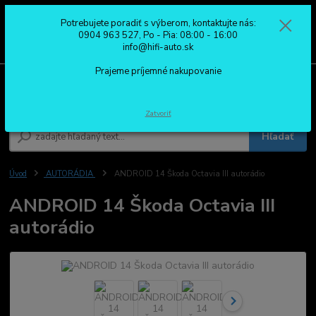
Potrebujete poradiť s výberom, kontaktujte nás:
0
ks
0904 963 527
0904 963 527, Po - Pia: 08:00 - 16:00
za
0,00 €
Po - Pia: 08:00 - 16:00
info@hifi-auto.sk
Prajeme príjemné nakupovanie
Menu
Zatvoriť
Hľadať
Úvod
AUTORÁDIA
ANDROID 14 Škoda Octavia III autorádio
ANDROID 14 Škoda Octavia III
autorádio