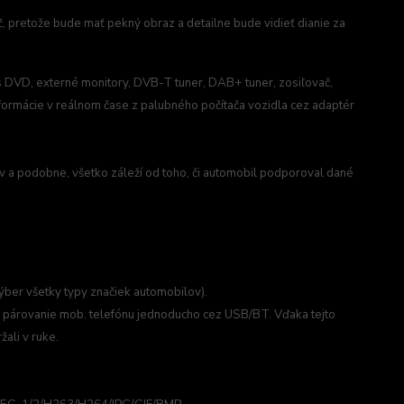
č, pretože bude mať pekný obraz a detailne bude vidieť dianie za
 s DVD, externé monitory, DVB-T tuner, DAB+ tuner, zosiľovač,
nformácie v reálnom čase z palubného počítača vozidla cez adaptér
 a podobne, všetko záleží od toho, či automobil podporoval dané
ýber všetky typy značiek automobilov).
 párovanie mob. telefónu jednoducho cez USB/BT. Vďaka tejto
žali v ruke.