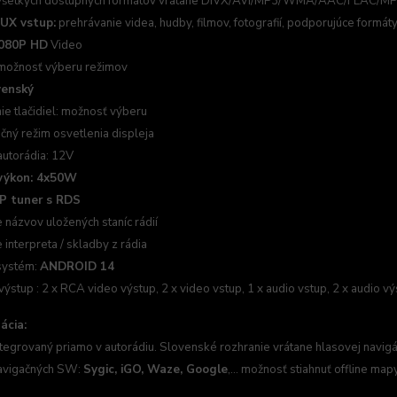
 všetkých dostupných formátov vrátane DIVX/AVI/MP3/WMA/AAC/FLAC/M
UX vstup:
prehrávanie videa, hudby, filmov, fotografií, podporujúce form
080P HD
Video
 možnosť výberu režimov
venský
ie tlačidiel: možnosť výberu
čný režim osvetlenia displeja
autorádia: 12V
výkon: 4x50W
P tuner s RDS
 názvov uložených staníc rádií
interpreta / skladby z rádia
systém:
ANDROID 14
výstup : 2 x RCA video výstup, 2 x video vstup, 1 x audio vstup, 2 x audio 
ácia:
ntegrovaný priamo v autorádiu. Slovenské rozhranie vrátane hlasovej navigá
avigačných SW:
Sygic, iGO, Waze, Google
,... možnosť stiahnuť offline ma