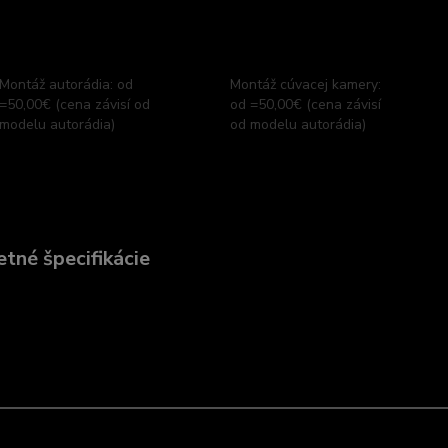
Montáž autorádia: od
Montáž cúvacej kamery:
=50,00€ (cena závisí od
od =50,00€ (cena závisí
modelu autorádia)
od modelu autorádia)
tné špecifikácie