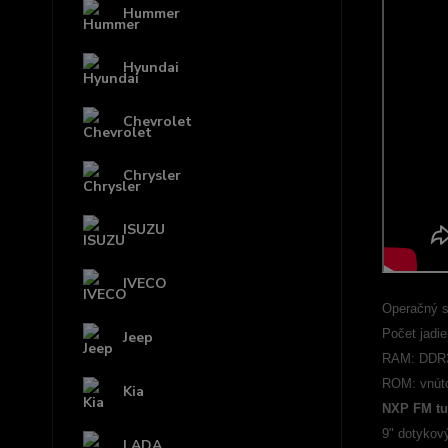
Hummer
Hyundai
Chevrolet
Chrysler
ISUZU
IVECO
Operačný 
Počet jadie
Jeep
RAM: DDR
ROM: vnút
Kia
NXP FM tu
9" dotykov
LADA