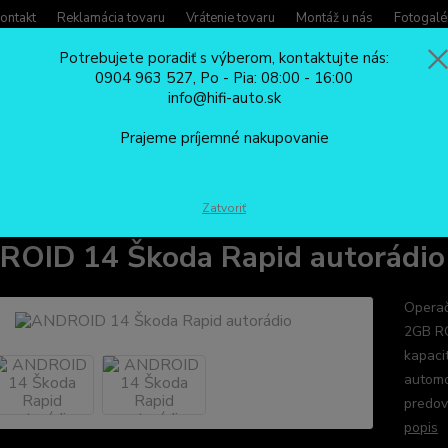
ontakt
Reklamácia tovaru
Vrátenie tovaru
Montáž u nás
Fotogalé
Potrebujete poradiť s výberom, kontaktujte nás:
0904 963 527, Po - Pia: 08:00 - 16:00
Potreb
info@hifi-auto.sk
Zavola
Hľadať
0904
Prajeme príjemné nakupovanie
Po - Pi
AUTORÁDIA
ANDROID 14 Škoda Rapid autorádio
Zatvoriť
OID 14 Škoda Rapid autorádio
Operač
2GB RO
kapaci
automo
predov
popis