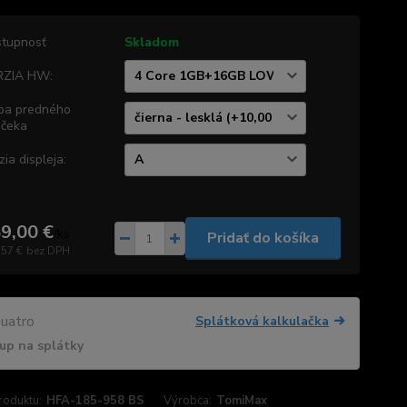
tupnosť
Skladom
RZIA HW:
ba predného
čeka
zia displeja:
9,00 €
/
ks
Pridať do košíka
,57 €
bez DPH
Splátková kalkulačka
up na splátky
roduktu:
HFA-185-958 BS
Výrobca:
TomiMax