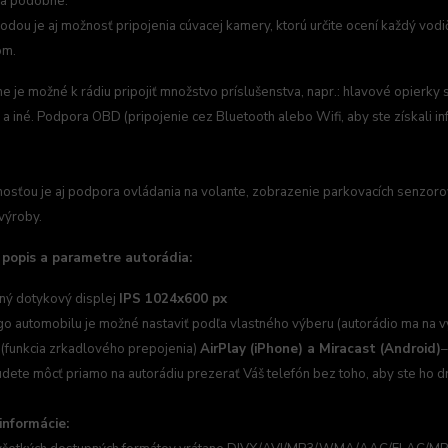
 a podobne.
odou je aj možnosť pripojenia cúvacej kamery, ktorú určite ocení každý vodi
om.
 je možné k rádiu pripojiť množstvo príslušenstva, napr.: hlavové opierky
a iné. Podpora OBD (pripojenie cez Bluetooth alebo Wifi, aby ste získali i
sťou je aj podpora ovládania na volante, zobrazenie parkovacích senzorov
výroby.
 popis a parametre autorádia:
ný dotykový displej
IPS 1024x600 px
o automobilu je možné nastaviť podľa vlastného výberu (autorádio ma na v
(funkcia zrkadlového prepojenia)
AirPlay (iPhone) a Miracast (Android)
–
budete môcť priamo na autorádiu prezerať Váš telefón bez toho, aby ste ho dr
informácie: