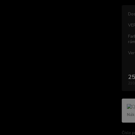
Dos
VE
Far
rám
Ver
25
210
Nák
Číslo p