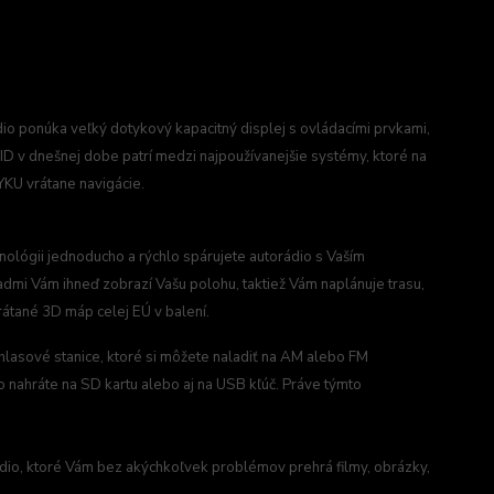
io ponúka veľký dotykový kapacitný displej s ovládacími prvkami,
 v dnešnej dobe patrí medzi najpoužívanejšie systémy, ktoré na
YKU vrátane navigácie.
lógii jednoducho a rýchlo spárujete autorádio s Vaším
mi Vám ihneď zobrazí Vašu polohu, taktiež Vám naplánuje trasu,
rátané 3D máp celej EÚ v balení.
zhlasové stanice, ktoré si môžete naladiť na AM alebo FM
o nahráte na SD kartu alebo aj na USB kľúč. Práve týmto
rádio, ktoré Vám bez akýchkoľvek problémov prehrá filmy, obrázky,