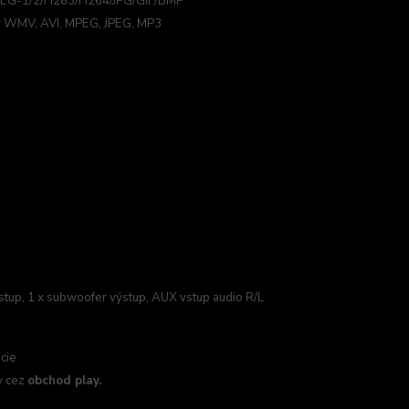
PEG-1/2/H263/H264/JPG/GIF/BMP
áty WMV, AVI, MPEG, JPEG, MP3
výstup, 1 x subwoofer výstup, AUX vstup audio R/L
cie
py cez
obchod play.