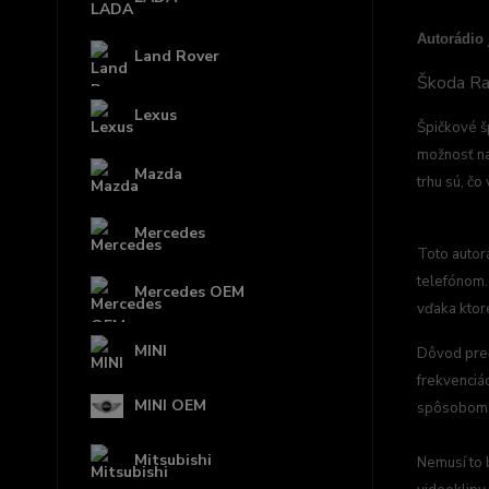
Autorádio
Land Rover
Škoda Ra
Lexus
Špičkové š
možnosť na
Mazda
trhu sú, č
Mercedes
Toto autor
telefónom.
Mercedes OEM
vďaka ktor
MINI
Dôvod preč
frekvenciá
MINI OEM
spôsobom s
Mitsubishi
Nemusí to 