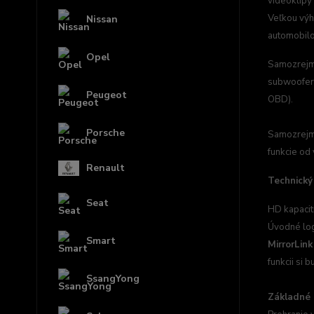
videoklipy
Veľkou výh
Nissan
automobil
Opel
Samozrejme
subwoofer 
Peugeot
OBD).
Porsche
Samozrejmo
funkcie od 
Renault
Technický
Seat
HD kapacit
Úvodné log
Smart
MirrorLink
funkcii si 
SsangYong
Základné 