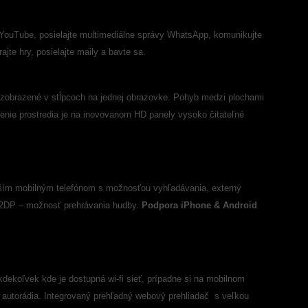
a YouTube, posielajte multimediálne správy WhatsApp, komunikujte
ajte hry, posielajte maily a bavte sa.
 sú zobrazené v stĺpcoch na jednej obrazovke. Pohyb medzi plochami
enie prostredia je na inovovanom HD panely vysoko čitateľné
aším mobilným telefónom s možnosťou vyhľadávania, externý
 A2DP – možnosť prehrávania hudby.
Podpora iPhone & Android
 kdekoľvek kde je dostupná wi-fi sieť, prípadne si na mobilnom
ou autorádia. Integrovaný prehľadný webový prehliadač s veľkou