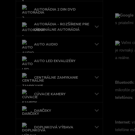
AUTORÁDIA 2 DIN DVD
Google 
s priateľmi
AUTORÁDIA - ROZŠÍRENIE PRE
ORIGINÁLNE AUTORÁDIÁ
Veľmi ci
AUTO AUDIO
je rovnaký
a reálne.
AUTO LED EKVALIZÉRY
CENTRÁLNE ZAMYKANIE
Bluetooth:
mikrofón p
CÚVACIE KAMERY
telefónov.
DARČEKY
Internet:
v
DOPLNKOVÁ VÝBAVA
telefóne mô