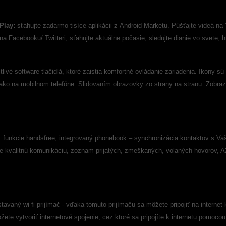
Play:
sťahujte zadarmo tisíce aplikácii z Android Marketu. Púšťajte videá n
 na Facebooku/ Twitteri, sťahujte aktuálne počasie, sledujte dianie vo svete, hr
tlivé software tlačidlá, ktoré zaistia komfortné ovládanie zariadenia. Ikony
 ako na mobilnom telefóne. Slidovaním obrazovky zo strany na stranu. Zobraz
funkcie handsfree, integrovaný phonebook – synchronizácia kontaktov s V
re kvalitnú komunikáciu, zoznam prijatých, zmeškaných, volaných hovorov,
stavaný wi-fi prijímač - vďaka tomuto prijímaču sa môžete pripojiť na internet
žete vytvoriť internetové spojenie, cez ktoré sa pripojíte k internetu pomoc