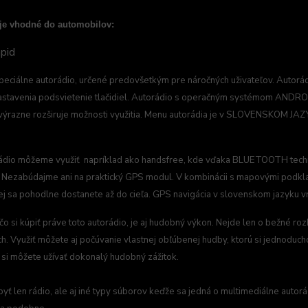
 je vhodné do automobilov:
pid
peciálne autorádio, určené predovšetkým pre náročných uživateľov. Autorád
stavenia podsvietenie tlačidiel. Autorádio s operačným systémom ANDROID
o výrazne rozširuje možnosti využitia. Menu autorádia je v SLOVENSKOM JAZ
ádio môžeme využiť napríklad ako handsfree, kde vďaka BLUETOOTH techno
 Nezabúdajme ani na praktický GPS modul. V kombinácii s mapovými podklad
ej sa pohodlne dostanete až do cieľa. GPS navigácia v slovenskom jazyku v
o si kúpiť práve toto autorádio, je aj hudobný výkon. Nejde len o bežné ro
ch. Využiť môžete aj počúvanie vlastnej obľúbenej hudby, ktorú si jednoduch
i môžete užívať dokonalý hudobný zážitok.
byť len rádio, ale aj iné typy súborov keďže sa jedná o multimediálne auto