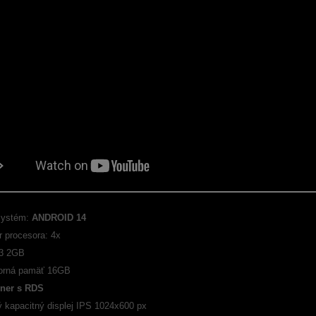
systém:
ANDROID 14
r procesora: 4x
3 2GB
orná pamäť 16GB
ner s RDS
ý kapacitný displej IPS 1024x600 px