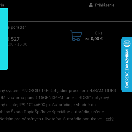
ria
Prihlásenie
ujete poradiť?
jte.
0
ks
za
0,00 €
 963 527
a: 08:00 - 16:00
ný systém: ANDROID 14Počet jadier procesora: 4xRAM: DDR3
M: vnútorná pamäť 16GBNXP FM tuner s RDS9" dotykový
tný displej IPS 1024x600 px Autorádio je vhodné do
bilov:Škoda RapidŠpičkové špeciálne autorádio, určené
šetkým pre náročných uživateľov. Autorádio ponúka ve...
celý