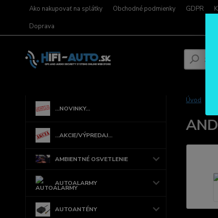
Ako nakupovať na splátky
Obchodné podmienky
GDPR
K
Doprava
Úvod
...NOVINKY...
ANDR
...AKCIE/VÝPREDAJ...
AMBIENTNÉ OSVETLENIE
AUTOALARMY
AUTOANTÉNY