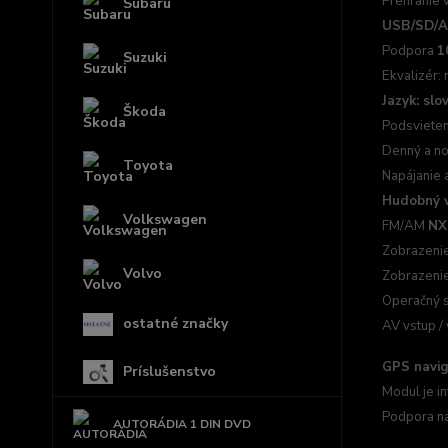
Prehranie
Subaru
USB/SD/A
Podpora
1
Suzuki
Ekvalizér:
Jazyk: slo
Škoda
Podsvieten
Denný a no
Toyota
Napájanie 
Hudobný 
Volkswagen
FM/AM
NX
Zobrazenie
Volvo
Zobrazenie 
Operačný 
ostatné značky
AV vstup / 
GPS navig
Príslušenstvo
Modul je i
Podpora n
AUTORÁDIA 1 DIN DVD