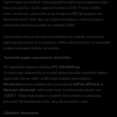
Samozrejme je možné k rádiu pripojiť množstvo príslušenstva, napr.:
hlavové opierky s DVD, externé monitory, DVB-T tuner, DAB+
tuner, zosiľovač, subwoofer a iné. Podpora OBD (pripojenie cez
Bluetooth alebo Wifi, aby ste získali informácie v reálnom čase z
palubného počítača vozidla cez adaptér OBD).
Samozrejmosťou je aj podpora ovládania na volante, zobrazenie
parkovacích senzorov a podobne, všetko záleží od toho, či automobil
podporoval dané funkcie od výroby.
Technický popis a parametre autorádia:
HD kapacitný dotykový displej
IPS 1024x600 px
Úvodné logo automobilu je možné nastaviť podľa vlastného výberu
(autorádio ma na výber všetky typy značiek automobilov).
MirrorLink
(funkcia zrkadlového prepojenia)
AirPlay (iPhone) a
Miracast (Android)
– párovanie mob. telefónu jednoducho cez
USB/BT. Vďaka tejto funkcii si budete môcť priamo na autorádiu
prezerať Váš telefón bez toho, aby ste ho držali v ruke.
Základné informácie: