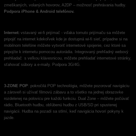
zmeškaných, volaných hovorov, A2DP – možnosť prehrávania hudby.
Podpora iPhone & Android telefónov.
Internet:
vstavaný wi-fi prijímač - vďaka tomuto prijímaču sa môžete
pripojiť na internet kdekoľvek kde je dostupná wi-fi sieť, prípadne si na
mobilnom telefóne môžete vytvoriť internetové spojenie, cez ktoré sa
pripojíte k internetu pomocou autorádia. Integrovaný prehľadný webový
prehliadač s veľkou klávesnicou, môžete prehliadať internetové stránky,
sťahovať súbory a e-maily. Podpora 3G/4G.
3-ZONE POP
: pokročilá POP technológia, môžete pozorovať navigáciu
a zároveň si užívať filmovú zábavu a to všetko na jednej obrazovke
rozdelenej na polovicu pre každú funkciu. Dual Zone – môžete počúvať
rádio, Bluetooth hudbu, obľúbenú hudbu z USB/SD pri spustenej
navigácii. Hudba na pozadí sa stlmí, keď navigácia hovorí pokyny k
jazde.