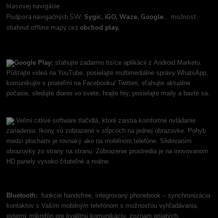
hlasovej navigácie
Podpora navigačných SW:
Sygic, iGO, Waze, Google
,... možnosť
stiahnuť offline mapy cez
obchod play.
Google Play:
sťahujte zadarmo tisíce aplikácii z Android Marketu.
Púšťajte videá na YouTube, posielajte multimediálne správy WhatsApp,
komunikujte s priateľmi na Facebooku/ Twitteri, sťahujte aktuálne
počasie, sledujte dianie vo svete, hrajte hry, posielajte maily a bavte sa.
Veľmi citlivé software tlačidlá, ktoré zaistia komfortné ovládanie
zariadenia. Ikony sú zobrazené v stĺpcoch na jednej obrazovke. Pohyb
medzi plochami je rovnaký ako na mobilnom telefóne. Slidovaním
obrazovky zo strany na stranu. Zobrazenie prostredia je na inovovanom
HD panely vysoko čitateľné a reálne.
Bluetooth:
funkcie handsfree, integrovaný phonebook – synchronizácia
kontaktov s Vaším mobilným telefónom s možnosťou vyhľadávania,
externý mikrofón pre kvalitnú komunikáciu, zoznam prijatých,