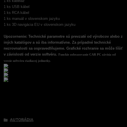
1 ks kabeláž
1 ks USB kábel
1 ks RCA kábel
1 ks manuál v slovenskom jazyku
1 ks 3D navigácia EU v slovenskom jazyku
Upozornenie: Technické parametre sú prevzaté od výrobcov alebo z
iných katalógov a sú iba informatívne. Za prípadné technické
nezrovnalosti sa ospravedlňujeme. Grafické rozhranie sa môže líšiť
v závislosti od verzie softvéru.
Funckie zobrazovanie CAR PC závisia od
verzie softvéru riadiacej jednotky.
Tovar zaradený v kategóriách
AUTORÁDIA