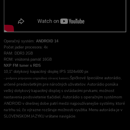
Operačný systém:
ANDROID 14
Počet jadier procesora: 4x
RAM: DDR3 2GB
ROM: vnútorná pamäť 16GB
NXP FM tuner s RDS
10,1" dotykový kapacitný displej IPS 1024x600 px
Špičkové špeciálne autorádio,
- podpora pripojenia originálnej cúvacej kamery;
určené predovšetkým pre náročných uživateľov. Autorádio ponúka
veľký dotykový kapacitný displej s ovládacími prvkami, možnosť
nastavenia podsvietenie tlačidiel. Autorádio s operačným systémom
ANDROID v dnešnej dobe patrí medzi najpoužívanejšie systémy, ktoré
na trhu sú, čo výrazne rozširuje možnosti využitia. Menu autorádia je v
SLOVENSKOM JAZYKU vrátane navigácie.