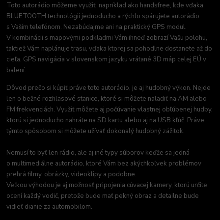
Toto autorádio môžeme využiť napríklad ako handsfree, kde vďaka
BLUETOOTH technológii jednoducho a rýchlo spárujete autorádio
s Vaším telefónom. Nezabúdajme ani na praktický GPS modul.
V kombinácii s mapovými podkladmi Vám ihneď zobrazí Vašu polohu,
taktiež Vám naplánuje trasu, vďaka ktorej sa pohodlne dostanete až do
cieľa. GPS navigácia v slovenskom jazyku vrátané 3D máp celej EÚ v
balení.
Dôvod prečo si kúpiť práve toto autorádio, je aj hudobný výkon. Nejde
len o bežné rozhlasové stanice, ktoré si môžete naladiť na AM alebo
FM frekvenciách. Využiť môžete aj počúvanie vlastnej obľúbenej hudby,
ktorú si jednoducho nahráte na SD kartu alebo aj na USB kľúč. Práve
týmto spôsobom si môžete užívať dokonalý hudobný zážitok.
Nemusí to byť len rádio, ale aj iné typy súborov keďže sa jedná
o multimediálne autorádio, ktoré Vám bez akýchkoľvek problémov
prehrá filmy, obrázky, videoklipy a podobne.
Veľkou výhodou je aj možnosť pripojenia cúvacej kamery, ktorú určite
ocení každý vodič, pretože bude mať pekný obraz a detailne bude
vidieť dianie za automobilom.