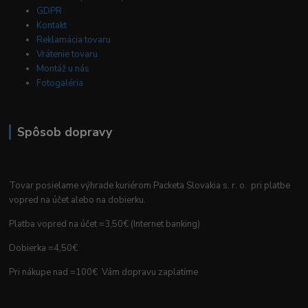
GDPR
Kontakt
Reklamácia tovaru
Vrátenie tovaru
Montáž u nás
Fotogaléria
Spôsob dopravy
Tovar posielame výhrade kuriérom Packeta Slovakia s. r. o. pri platbe
vopred na účet alebo na dobierku.
Platba vopred na účet =3,50€ (Internet banking)
Dobierka =4,50€
Pri nákupe nad =100€ Vám dopravu zaplatíme