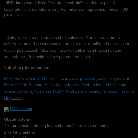
HDD:
integrovaný Hard Disk, možnosť uloženia tisícov piesní,
usporiadanie je rovnaké ako na PC, možnosť kopírovania medzi HDD,
USB a SD.
DSP:
výber z prednastavených ekvalizérov. V režime custom si
môžete nastaviť hodnoty basov, stredu, výšok a ďalších hodnôt podľa
vašich požiadaviek. Moznost nastavenia hlasitosti kazdej funkcie
samostatne. Pokročilé ladenie parametrov zvuku.
Voliteľné príslušenstvo:
DVR: funkcia čiernej skrinky –
nahrávanie priebehu jazdy vo vysokom
HD rozlíšení. Podpora SD karty, na ktorú môžete nahrať HD záznam
vďaka pokročilej kompresii H.264. Uhol záberu kamery je 120st. Funkcia
playback.
DVB-T tuner
Obsah balenia:
1 ks autorádio vrátane plastového rámčeka okolo autorádia
1 ks GPS anténa