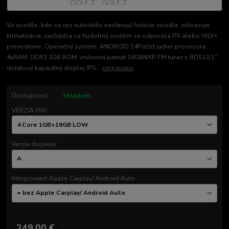
Vo vozidle, kde sa cez autorádio nastavujú funkcie vozidla, zobrazuje
klimatizácia, nachádza sa hudobný systém sa odporúča PX alebo HIGH
prevedenie. Operačný systém: ANDROID 14Počet jadier procesora:
4xRAM: DDR3 2GB ROM: vnútorná pamäť 16GBNXP FM tuner s RDS10,1"
dotykový kapacitný displej IPS...
celý popis
Dostupnosť
Skladom
VERZIA HW:
Verzia displeja:
Integrované Apple Carplay/ Android Auto
249,00 €