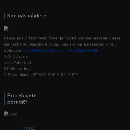
Kde nás nájdete
Kancelária v Terchovej: Tovar je možné osobne prevziať v našej
kancelárii po objednaní tovaru cez e-shop a následnom tel.
dohovore
(!!! NEMÁME OBCHOD = PREVÁDZKU !!!).
TOMDO s. r. o.
Biely Potok 623
01306 Terchová
GPS súradnice: 49°15'31.6"N 19°03'27.8"E
Potrebujete
poradiť?
0904