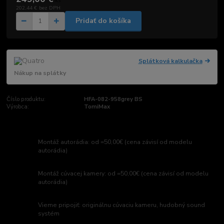
/
ks
202,44 €
bez DPH
Pridať do košíka
Splátková kalkulačka
Nákup na splátky
Číslo produktu:
HFA-082-958grey BS
Výrobca:
TomiMax
Montáž autorádia: od =50,00€ (cena závisí od modelu
autorádia)
Montáž cúvacej kamery: od =50,00€ (cena závisí od modelu
autorádia)
Vieme pripojiť: originálnu cúvaciu kameru, hudobný sound
systém