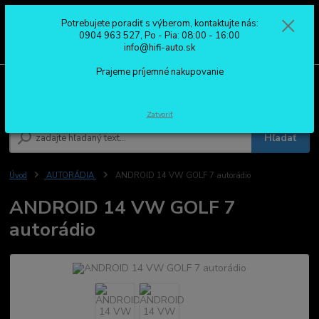
Potrebujete poradiť s výberom, kontaktujte nás:
0
ks
0904 963 527
0904 963 527, Po - Pia: 08:00 - 16:00
za
0,00 €
Po - Pia: 08:00 - 16:00
info@hifi-auto.sk
Prajeme príjemné nakupovanie
Menu
Zatvoriť
Hľadať
Úvod
AUTORÁDIA
ANDROID 14 VW GOLF 7 autorádio
ANDROID 14 VW GOLF 7
autorádio