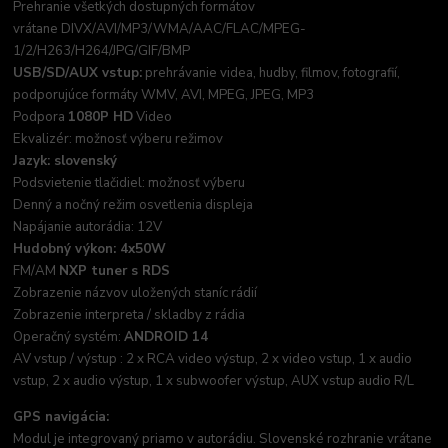
Prehranie všetkých dostupných formátov
vrátane DIVX/AVI/MP3/WMA/AAC/FLAC/MPEG-
1/2/H263/H264/JPG/GIF/BMP
USB/SD/AUX vstup:
prehrávanie videa, hudby, filmov, fotografií,
podporujúce formáty WMV, AVI, MPEG, JPEG, MP3
Podpora
1080P HD
Video
Ekvalizér: možnosť výberu režimov
Jazyk: slovenský
Podsvietenie tlačidiel: možnosť výberu
Denný a nočný režim osvetlenia displeja
Napájanie autorádia: 12V
Hudobný výkon: 4x50W
FM/AM
NXP tuner s RDS
Zobrazenie názvov uložených staníc rádií
Zobrazenie interpreta / skladby z rádia
Operačný systém:
ANDROID 14
AV vstup / výstup : 2 x RCA video výstup, 2 x video vstup, 1 x audio
vstup, 2 x audio výstup, 1 x subwoofer výstup, AUX vstup audio R/L
GPS navigácia:
Modul je integrovaný priamo v autorádiu. Slovenské rozhranie vrátane