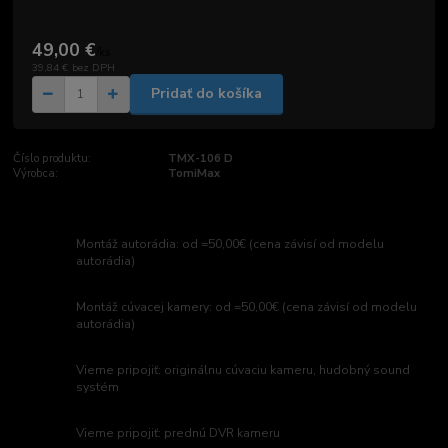
49,00 €
/
ks
39,84 €
bez DPH
Pridať do košíka
Číslo produktu:
TMX-106 D
Výrobca:
TomiMax
Montáž autorádia: od =50,00€ (cena závisí od modelu
autorádia)
Montáž cúvacej kamery: od =50,00€ (cena závisí od modelu
autorádia)
Vieme pripojiť: originálnu cúvaciu kameru, hudobný sound
systém
Vieme pripojiť: prednú DVR kameru