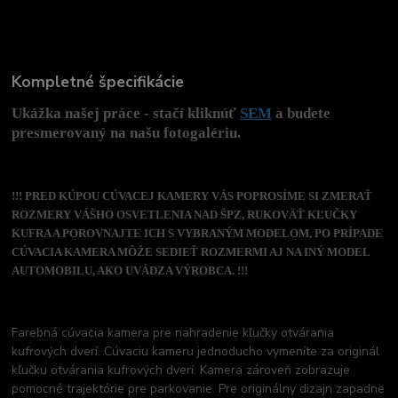
Kompletné špecifikácie
Ukážka našej práce - stačí kliknúť
SEM
a budete
presmerovaný na našu fotogalériu.
!!! PRED KÚPOU CÚVACEJ KAMERY VÁS POPROSÍME SI ZMERAŤ
ROZMERY VÁŠHO OSVETLENIA NAD ŠPZ, RUKOVÄŤ KĽUČKY
KUFRA A POROVNAJTE ICH S VYBRANÝM MODELOM, PO PRÍPADE
CÚVACIA KAMERA MÔŽE SEDIEŤ ROZMERMI AJ NA INÝ MODEL
AUTOMOBILU, AKO UVÁDZA VÝROBCA. !!!
Farebná cúvacia kamera pre nahradenie kľučky otvárania
kufrových dverí. Cúvaciu kameru jednoducho vymeníte za originál
kľučku otvárania kufrových dverí. Kamera zároveň zobrazuje
pomocné trajektórie pre parkovanie. Pre originálny dizajn zapadne