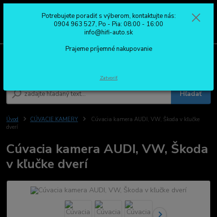
Potrebujete poradiť s výberom, kontaktujte nás:
0
ks
0904 963 527
0904 963 527, Po - Pia: 08:00 - 16:00
za
0,00 €
Po - Pia: 08:00 - 16:00
info@hifi-auto.sk
Prajeme príjemné nakupovanie
Menu
Zatvoriť
Hľadať
Úvod
CÚVACIE KAMERY
Cúvacia kamera AUDI, VW, Škoda v kľučke
dverí
Cúvacia kamera AUDI, VW, Škoda
v kľučke dverí