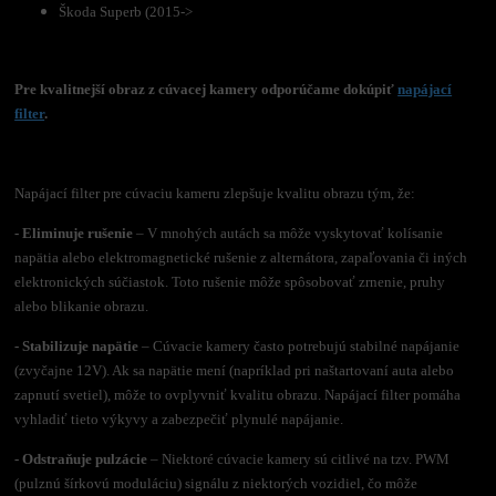
Škoda Superb (2015->
Pre kvalitnejší obraz z cúvacej kamery odporúčame dokúpiť
napájací
filter
.
Napájací filter pre cúvaciu kameru zlepšuje kvalitu obrazu tým, že:
- Eliminuje rušenie
– V mnohých autách sa môže vyskytovať kolísanie
napätia alebo elektromagnetické rušenie z alternátora, zapaľovania či iných
elektronických súčiastok. Toto rušenie môže spôsobovať zrnenie, pruhy
alebo blikanie obrazu.
- Stabilizuje napätie
– Cúvacie kamery často potrebujú stabilné napájanie
(zvyčajne 12V). Ak sa napätie mení (napríklad pri naštartovaní auta alebo
zapnutí svetiel), môže to ovplyvniť kvalitu obrazu. Napájací filter pomáha
vyhladiť tieto výkyvy a zabezpečiť plynulé napájanie.
- Odstraňuje pulzácie
– Niektoré cúvacie kamery sú citlivé na tzv. PWM
(pulznú šírkovú moduláciu) signálu z niektorých vozidiel, čo môže