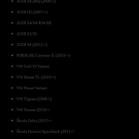
AUDI A4 [B8] (2008->)
AUDI Q5 (2007->)
AUDI A4/S4/RS4 8K
AUDI A5/S5
AUDI A6 (2012->)
PORSCHE Cayenne II. (2010->)
VW Golf VI Variant
VW Passat VI. (2010->)
VW Passat Variant
VW Tiguan (2008->)
VW Touran (2010->
Škoda Fabia (2015->
Škoda Octavia Spaceback (2015->