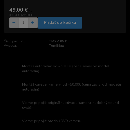
49,00 €
/
ks
39,84 €
bez DPH
Pridať do košíka
Číslo produktu:
TMX-105 D
Výrobca:
TomiMax
Montáž autorádia: od =50,00€ (cena závisí od modelu
autorádia)
Montáž cúvacej kamery: od =50,00€ (cena závisí od modelu
autorádia)
Vieme pripojiť: originálnu cúvaciu kameru, hudobný sound
systém
Vieme pripojiť: prednú DVR kameru