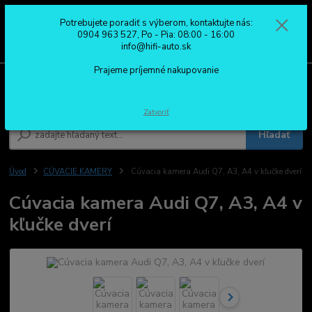
Potrebujete poradiť s výberom, kontaktujte nás:
0
ks
0904 963 527
0904 963 527, Po - Pia: 08:00 - 16:00
za
0,00 €
Po - Pia: 08:00 - 16:00
info@hifi-auto.sk
Prajeme príjemné nakupovanie
Menu
Zatvoriť
Hľadať
Úvod
CÚVACIE KAMERY
Cúvacia kamera Audi Q7, A3, A4 v kľučke dverí
Cúvacia kamera Audi Q7, A3, A4 v
kľučke dverí