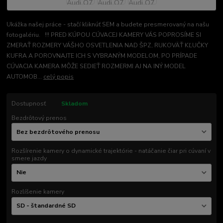
Ukážka našej práce - stačí kliknúť SEM a budete presmerovaný na našu
fotogalériu. !!! PRED KÚPOU CÚVACEJ KAMERY VÁS POPROSÍME SI
ZMERAŤ ROZMERY VÁŠHO OSVETLENIA NAD ŠPZ, RUKOVÄŤ KĽUČKY
KUFRA A POROVNAJTE ICH S VYBRANÝM MODELOM, PO PRÍPADE
CÚVACIA KAMERA MÔŽE SEDIEŤ ROZMERMI AJ NA INÝ MODEL
AUTOMOB...
celý popis
Dostupnosť
Skladom
Bezdrôtový prenos
Rozšírenie kamery o dynamické trajektórie - natáčanie čiar pri cúvaní v
smere jazdy
Rozlíšenie kamery