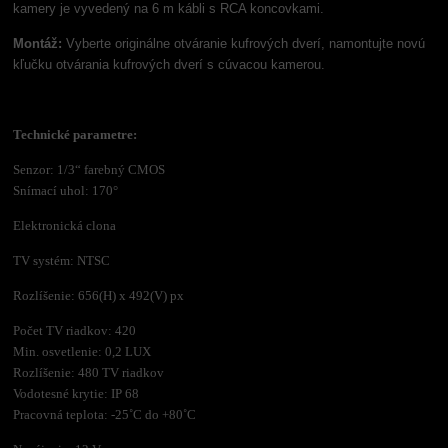
kamery je vyvedený na 6 m kábli s RCA koncovkami.
Montáž:
Vyberte originálne otváranie kufrových dverí, namontujte novú
kľučku otvárania kufrových dverí s cúvacou kamerou.
Technické parametre:
Senzor: 1/3“ farebný CMOS
Snímací uhol: 170°
Elektronická clona
TV systém: NTSC
Rozlíšenie: 656(H) x 492(V) px
Počet TV riadkov: 420
Min. osvetlenie: 0,2 LUX
Rozlíšenie: 480 TV riadkov
Vodotesné krytie: IP 68
Pracovná teplota: -25˚C do +80˚C