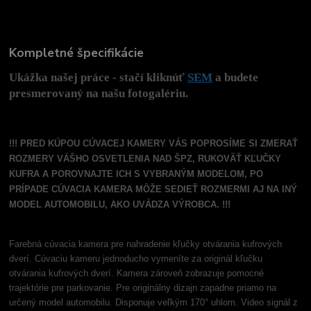
Kompletné špecifikácie
Ukážka našej práce - stačí kliknúť
SEM
a budete
presmerovaný na našu fotogalériu.
!!! PRED KÚPOU CÚVACEJ KAMERY VÁS POPROSÍME SI ZMERAŤ
ROZMERY VÁŠHO OSVETLENIA NAD ŠPZ, RUKOVÄŤ KĽUČKY
KUFRA A POROVNAJTE ICH S VYBRANÝM MODELOM, PO
PRÍPADE CÚVACIA KAMERA MÔŽE SEDIEŤ ROZMERMI AJ NA INÝ
MODEL AUTOMOBILU, AKO UVÁDZA VÝROBCA. !!!
Farebná cúvacia kamera pre nahradenie kľučky otvárania kufrových
dverí. Cúvaciu kameru jednoducho vymeníte za originál kľučku
otvárania kufrových dverí. Kamera zároveň zobrazuje pomocné
trajektórie pre parkovanie. Pre originálny dizajn zapadne priamo na
určený model automobilu. Disponuje veľkým 170° uhlom. Video signál z