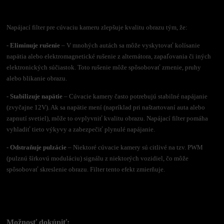
Napájací filter pre cúvaciu kameru zlepšuje kvalitu obrazu tým, že:
- Eliminuje rušenie
– V mnohých autách sa môže vyskytovať kolísanie
napätia alebo elektromagnetické rušenie z alternátora, zapaľovania či iných
elektronických súčiastok. Toto rušenie môže spôsobovať zrnenie, pruhy
alebo blikanie obrazu.
- Stabilizuje napätie
– Cúvacie kamery často potrebujú stabilné napájanie
(zvyčajne 12V). Ak sa napätie mení (napríklad pri naštartovaní auta alebo
zapnutí svetiel), môže to ovplyvniť kvalitu obrazu. Napájací filter pomáha
vyhladiť tieto výkyvy a zabezpečiť plynulé napájanie.
- Odstraňuje pulzácie
– Niektoré cúvacie kamery sú citlivé na tzv. PWM
(pulznú šírkovú moduláciu) signálu z niektorých vozidiel, čo môže
spôsobovať skreslenie obrazu. Filter tento efekt zmierňuje.
Možnosť dokúpiť: