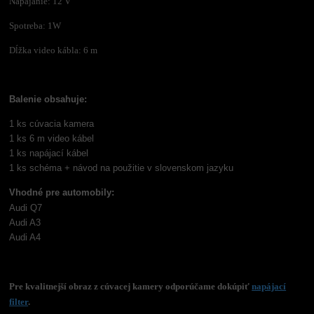
Napájanie: 12 V
Spotreba: 1W
Dĺžka video kábla: 6 m
Balenie obsahuje:
1 ks cúvacia kamera
1 ks 6 m video kábel
1 ks napájací kábel
1 ks schéma + návod na použitie v slovenskom jazyku
Vhodné pre automobily:
Audi Q7
Audi A3
Audi A4
Pre kvalitnejší obraz z cúvacej kamery odporúčame dokúpiť
napájací
filter
.