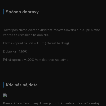
Spôsob dopravy
Tovar posielame výhrade kuriérom Packeta Slovakia s. r. o. pri platbe
vopred na účet alebo na dobierku.
Platba vopred na účet =3,50€ (Internet banking)
Dobierka =4,50€
Pri nákupe nad =100€ Vám dopravu zaplatíme
Kde nás nájdete
Kancelária v Terchovej: Tovar je možné osobne prevziať v našej