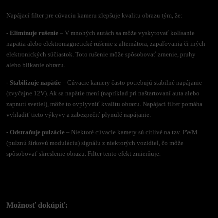
Napájací filter pre cúvaciu kameru zlepšuje kvalitu obrazu tým, že:
- Eliminuje rušenie
– V mnohých autách sa môže vyskytovať kolísanie
napätia alebo elektromagnetické rušenie z alternátora, zapaľovania či iných
elektronických súčiastok. Toto rušenie môže spôsobovať zrnenie, pruhy
alebo blikanie obrazu.
- Stabilizuje napätie
– Cúvacie kamery často potrebujú stabilné napájanie
(zvyčajne 12V). Ak sa napätie mení (napríklad pri naštartovaní auta alebo
zapnutí svetiel), môže to ovplyvniť kvalitu obrazu. Napájací filter pomáha
vyhladiť tieto výkyvy a zabezpečiť plynulé napájanie.
- Odstraňuje pulzácie
– Niektoré cúvacie kamery sú citlivé na tzv. PWM
(pulznú šírkovú moduláciu) signálu z niektorých vozidiel, čo môže
spôsobovať skreslenie obrazu. Filter tento efekt zmierňuje.
Možnosť dokúpiť: