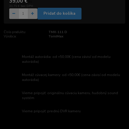
39,00 €
/
ks
31,71 €
bez DPH
Pridať do košíka
Číslo produktu:
TMX-111 D
Výrobca:
TomiMax
Montáž autorádia: od =50,00€ (cena závisí od modelu
autorádia)
Montáž cúvacej kamery: od =50,00€ (cena závisí od modelu
autorádia)
Vieme pripojiť: originálnu cúvaciu kameru, hudobný sound
systém
Vieme pripojiť: prednú DVR kameru