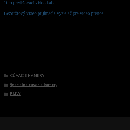
10m predlžovací video kábel
Bezdrôtový video prijímač a vysielač pre video prenos
Tovar zaradený v kategóriách
CÚVACIE KAMERY
špeciálne cúvacie kamery
BMW