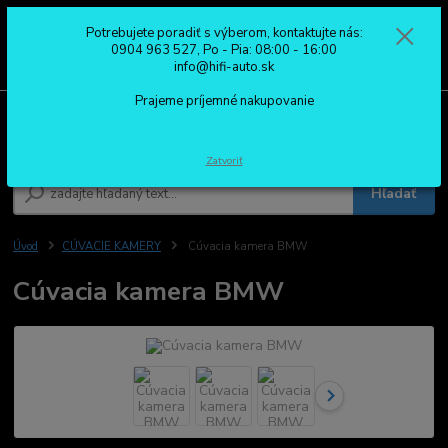
Potrebujete poradiť s výberom, kontaktujte nás:
0
ks
0904 963 527
0904 963 527, Po - Pia: 08:00 - 16:00
za
0,00 €
Po - Pia: 08:00 - 16:00
info@hifi-auto.sk
Prajeme príjemné nakupovanie
Menu
Zatvoriť
Hľadať
Úvod
CÚVACIE KAMERY
Cúvacia kamera BMW
Cúvacia kamera BMW