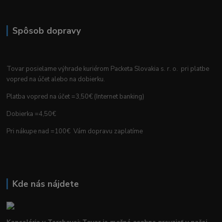
Spôsob dopravy
Tovar posielame výhrade kuriérom Packeta Slovakia s. r. o. pri platbe
vopred na účet alebo na dobierku.
Platba vopred na účet =3,50€ (Internet banking)
Dobierka =4,50€
Pri nákupe nad =100€ Vám dopravu zaplatíme
Kde nás nájdete