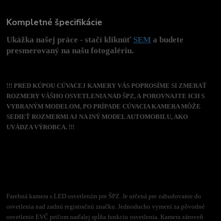
Kompletné špecifikácie
Ukážka našej práce - stačí kliknúť
SEM
a budete
presmerovaný na našu fotogalériu.
!!! PRED KÚPOU CÚVACEJ KAMERY VÁS POPROSÍME SI ZMERAŤ
ROZMERY VÁŠHO OSVETLENIA NAD ŠPZ, A POROVNAJTE ICH S
VYBRANÝM MODELOM, PO PRÍPADE CÚVACIA KAMERA MÔŽE
SEDIEŤ ROZMERMI AJ NA INÝ MODEL AUTOMOBILU, AKO
UVÁDZA VÝROBCA. !!!
Farebná kamera s LED osvetlením pre ŠPZ. Je určená pre zabudovanie do
osvetlenia nad zadnú registračnú značku. Jednoducho vymení za pôvodné
osvetlenie EVČ pričom naďalej spĺňa funkciu osvetlenia. Kamera zároveň