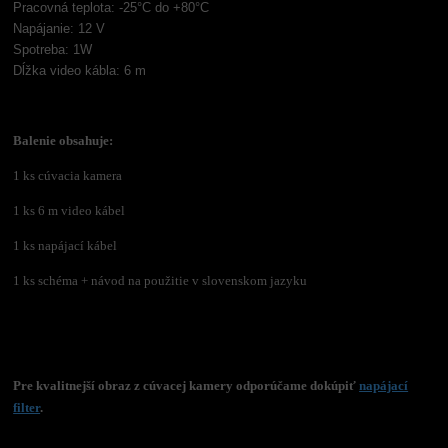
Pracovná teplota: -25°C do +80°C
Napájanie: 12 V
Spotreba: 1W
Dĺžka video kábla: 6 m
Balenie obsahuje:
1 ks cúvacia kamera
1 ks 6 m video kábel
1 ks napájací kábel
1 ks schéma +
návod na použitie v slovenskom jazyku
Pre kvalitnejší obraz z cúvacej kamery odporúčame dokúpiť
napájací
filter
.