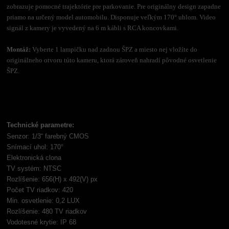
zobrazuje pomocné trajektórie pre parkovanie. Pre originálny design zapadne
priamo na určený model automobilu. Disponuje veľkým 170° uhlom. Video
signál z kamery je vyvedený na 6 m kábli s RCA koncovkami.
Montáž:
Vyberte 1 lampičku nad zadnou ŠPZ a miesto nej vložíte do
originálneho otvoru túto kameru, ktorá zároveň nahradí pôvodné osvetlenie
ŠPZ.
Technické parametre:
Senzor: 1/3“ farebný CMOS
Snímací uhol: 170°
Elektronická clona
TV systém: NTSC
Rozlíšenie: 656(H) x 492(V) px
Počet TV riadkov: 420
Min. osvetlenie: 0,2 LUX
Rozlíšenie: 480 TV riadkov
Vodotesné krytie: IP 68