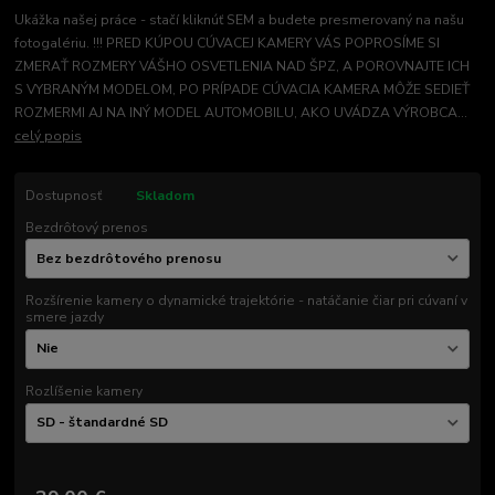
Ukážka našej práce - stačí kliknúť SEM a budete presmerovaný na našu
fotogalériu. !!! PRED KÚPOU CÚVACEJ KAMERY VÁS POPROSÍME SI
ZMERAŤ ROZMERY VÁŠHO OSVETLENIA NAD ŠPZ, A POROVNAJTE ICH
S VYBRANÝM MODELOM, PO PRÍPADE CÚVACIA KAMERA MÔŽE SEDIEŤ
ROZMERMI AJ NA INÝ MODEL AUTOMOBILU, AKO UVÁDZA VÝROBCA...
celý popis
Dostupnosť
Skladom
Bezdrôtový prenos
Rozšírenie kamery o dynamické trajektórie - natáčanie čiar pri cúvaní v
smere jazdy
Rozlíšenie kamery