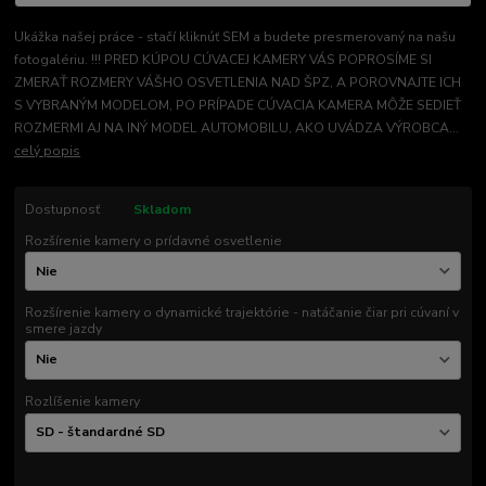
Ukážka našej práce - stačí kliknúť SEM a budete presmerovaný na našu
fotogalériu. !!! PRED KÚPOU CÚVACEJ KAMERY VÁS POPROSÍME SI
ZMERAŤ ROZMERY VÁŠHO OSVETLENIA NAD ŠPZ, A POROVNAJTE ICH
S VYBRANÝM MODELOM, PO PRÍPADE CÚVACIA KAMERA MÔŽE SEDIEŤ
ROZMERMI AJ NA INÝ MODEL AUTOMOBILU, AKO UVÁDZA VÝROBCA...
celý popis
Dostupnosť
Skladom
Rozšírenie kamery o prídavné osvetlenie
Rozšírenie kamery o dynamické trajektórie - natáčanie čiar pri cúvaní v
smere jazdy
Rozlíšenie kamery