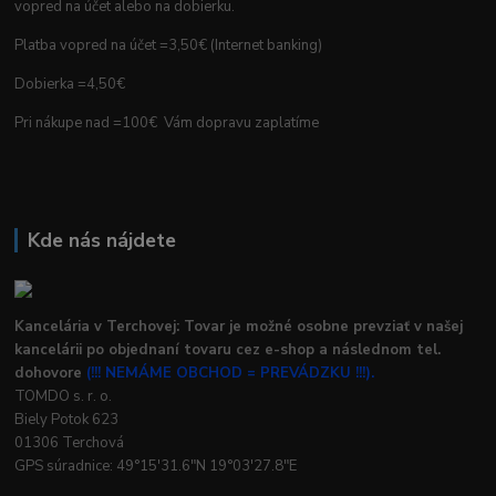
vopred na účet alebo na dobierku.
Platba vopred na účet =3,50€ (Internet banking)
Dobierka =4,50€
Pri nákupe nad =100€ Vám dopravu zaplatíme
Kde nás nájdete
Kancelária v Terchovej: Tovar je možné osobne prevziať v našej
kancelárii po objednaní tovaru cez e-shop a následnom tel.
dohovore
(!!! NEMÁME OBCHOD = PREVÁDZKU !!!).
TOMDO s. r. o.
Biely Potok 623
01306 Terchová
GPS súradnice: 49°15'31.6"N 19°03'27.8"E