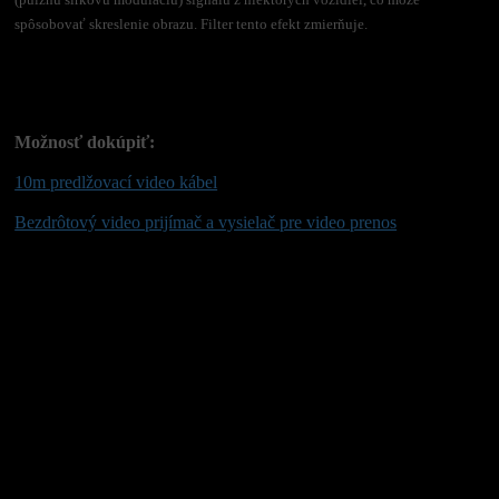
(pulznú šírkovú moduláciu) signálu z niektorých vozidiel, čo môže
spôsobovať skreslenie obrazu. Filter tento efekt zmierňuje.
Možnosť dokúpiť:
10m predlžovací video kábel
Bezdrôtový video prijímač a vysielač pre video prenos