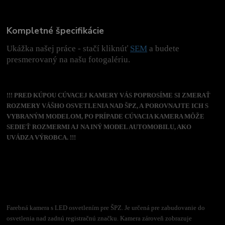
Kompletné špecifikácie
Ukážka našej práce - stačí kliknúť
SEM
a budete
presmerovaný na našu fotogalériu.
!!! PRED KÚPOU CÚVACEJ KAMERY VÁS POPROSÍME SI ZMERAŤ
ROZMERY VÁŠHO OSVETLENIA NAD ŠPZ, A POROVNAJTE ICH S
VYBRANÝM MODELOM, PO PRÍPADE CÚVACIA KAMERA MÔŽE
SEDIEŤ ROZMERMI AJ NA INÝ MODEL AUTOMOBILU, AKO
UVÁDZA VÝROBCA. !!!
Farebná kamera s LED osvetlením pre ŠPZ. Je určená pre zabudovanie do
osvetlenia nad zadnú registračnú značku. Kamera zároveň zobrazuje