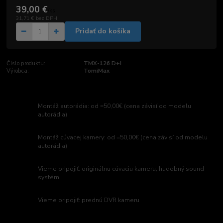
39,00 €
/
ks
31,71 €
bez DPH
Pridať do košíka
Číslo produktu:
TMX-126 D+I
Výrobca:
TomiMax
Montáž autorádia: od =50,00€ (cena závisí od modelu
autorádia)
Montáž cúvacej kamery: od =50,00€ (cena závisí od modelu
autorádia)
Vieme pripojiť: originálnu cúvaciu kameru, hudobný sound
systém
Vieme pripojiť: prednú DVR kameru