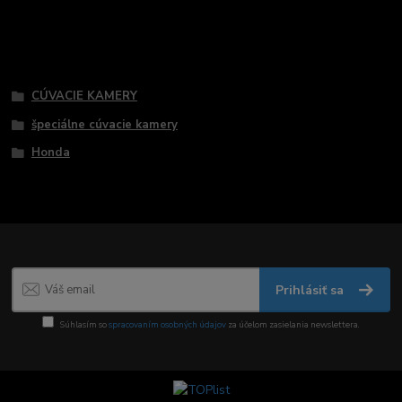
Tovar zaradený v kategóriách
CÚVACIE KAMERY
špeciálne cúvacie kamery
Honda
Prihlásiť sa
Súhlasím so
spracovaním osobných údajov
za účelom zasielania newslettera.