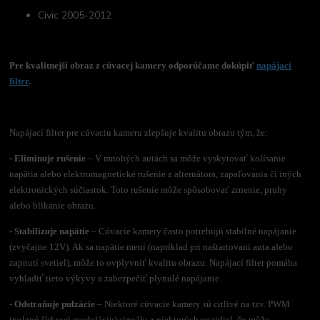
Civic 2005-2012
Pre kvalitnejší obraz z cúvacej kamery odporúčame dokúpiť
napájací
filter
.
Napájací filter pre cúvaciu kameru zlepšuje kvalitu obrazu tým, že:
- Eliminuje rušenie
– V mnohých autách sa môže vyskytovať kolísanie
napätia alebo elektromagnetické rušenie z alternátora, zapaľovania či iných
elektronických súčiastok. Toto rušenie môže spôsobovať zrnenie, pruhy
alebo blikanie obrazu.
- Stabilizuje napätie
– Cúvacie kamery často potrebujú stabilné napájanie
(zvyčajne 12V). Ak sa napätie mení (napríklad pri naštartovaní auta alebo
zapnutí svetiel), môže to ovplyvniť kvalitu obrazu. Napájací filter pomáha
vyhladiť tieto výkyvy a zabezpečiť plynulé napájanie.
- Odstraňuje pulzácie
– Niektoré cúvacie kamery sú citlivé na tzv. PWM