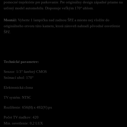
pomocné trajektórie pre parkovanie. Pre originálny design západné priamo na
určený model automobilu. Disponuje veľkým 170° uhlom.
Montáž:
Vyberte 1 lampičku nad zadnou ŠPZ a miesto nej vložíte do
originálneho otvoru túto kameru, ktorá zároveň nahradí pôvodné osvetlenie
ŠPZ.
Technické parametre:
Senzor: 1/3“ farebný CMOS
Snímací uhol: 170°
Elektronická clona
TV systém: NTSC
Rozlíšenie: 656(H) x 492(V) px
Počet TV riadkov: 420
Min. osvetlenie: 0,2 LUX