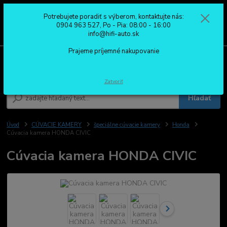
Potrebujete poradiť s výberom, kontaktujte nás:
0
ks
0904 963 527
0904 963 527, Po - Pia: 08:00 - 16:00
za
0,00 €
Po - Pia: 08:00 - 16:00
info@hifi-auto.sk
Prajeme príjemné nakupovanie
Menu
Zatvoriť
Hľadať
Úvod
CÚVACIE KAMERY
špeciálne cúvacie kamery
Honda
Cúvacia kamera HONDA CIVIC
Cúvacia kamera HONDA CIVIC