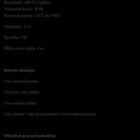
Rozlíšenie: 480 TV riadkov
Vodotesné krytie: IP 68
Pracovná teplota: -25˚C do +80˚C
Napájanie: 12 V
Spotreba: 1W
Dĺžka video kábla: 6 m
Balenie obsahuje:
1 ks cúvacia kamera
1 ks 6 m video kábel
1 ks napájací kábel
1 ks schéma + návod na použitie v slovenskom jazyku
Vhodné pre automobily: