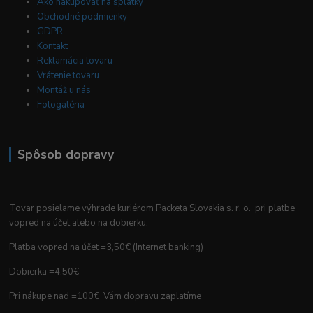
Ako nakupovať na splátky
Obchodné podmienky
GDPR
Kontakt
Reklamácia tovaru
Vrátenie tovaru
Montáž u nás
Fotogaléria
Spôsob dopravy
Tovar posielame výhrade kuriérom Packeta Slovakia s. r. o. pri platbe
vopred na účet alebo na dobierku.
Platba vopred na účet =3,50€ (Internet banking)
Dobierka =4,50€
Pri nákupe nad =100€ Vám dopravu zaplatíme