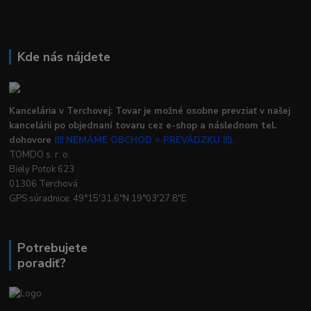
Kde nás nájdete
Kancelária v Terchovej: Tovar je možné osobne prevziať v našej
kancelárii po objednaní tovaru cez e-shop a následnom tel.
dohovore
(!!! NEMÁME OBCHOD = PREVÁDZKU !!!).
TOMDO s. r. o.
Biely Potok 623
01306 Terchová
GPS súradnice: 49°15'31.6"N 19°03'27.8"E
Potrebujete
poradiť?