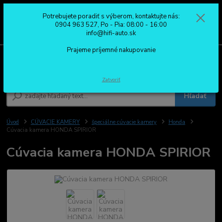
Potrebujete poradiť s výberom, kontaktujte nás:
0
ks
0904 963 527
0904 963 527, Po - Pia: 08:00 - 16:00
za
0,00 €
Po - Pia: 08:00 - 16:00
info@hifi-auto.sk
Prajeme príjemné nakupovanie
Menu
Zatvoriť
Hľadať
Úvod
CÚVACIE KAMERY
špeciálne cúvacie kamery
Honda
Cúvacia kamera HONDA SPIRIOR
Cúvacia kamera HONDA SPIRIOR