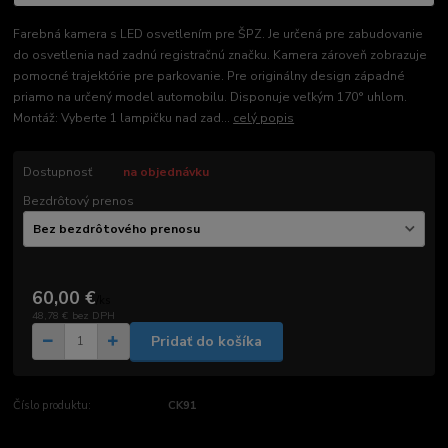
Farebná kamera s LED osvetlením pre ŠPZ. Je určená pre zabudovanie
do osvetlenia nad zadnú registračnú značku. Kamera zároveň zobrazuje
pomocné trajektórie pre parkovanie. Pre originálny design západné
priamo na určený model automobilu. Disponuje veľkým 170° uhlom.
Montáž: Vyberte 1 lampičku nad zad...
celý popis
Dostupnosť
na objednávku
Bezdrôtový prenos
60,00 €
/
ks
48,78 €
bez DPH
Pridať do košíka
Číslo produktu:
CK91