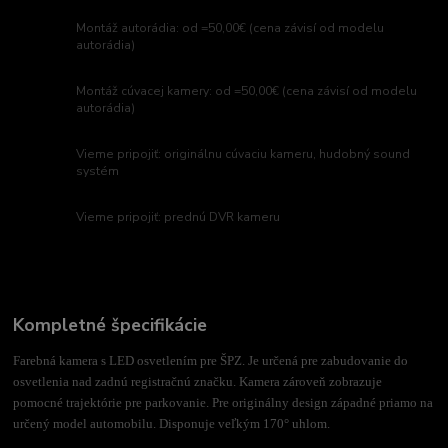
Montáž autorádia: od =50,00€ (cena závisí od modelu
autorádia)
Montáž cúvacej kamery: od =50,00€ (cena závisí od modelu
autorádia)
Vieme pripojiť: originálnu cúvaciu kameru, hudobný sound
systém
Vieme pripojiť: prednú DVR kameru
Kompletné špecifikácie
Farebná kamera s LED osvetlením pre ŠPZ. Je určená pre zabudovanie do
osvetlenia nad zadnú registračnú značku. Kamera zároveň zobrazuje
pomocné trajektórie pre parkovanie. Pre originálny design západné priamo na
určený model automobilu. Disponuje veľkým 170° uhlom.