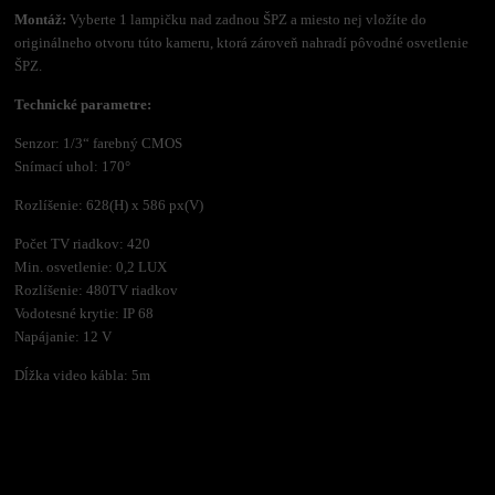
Montáž:
Vyberte 1 lampičku nad zadnou ŠPZ a miesto nej vložíte do
originálneho otvoru túto kameru, ktorá zároveň nahradí pôvodné osvetlenie
ŠPZ.
Technické parametre:
Senzor: 1/3“ farebný CMOS
Snímací uhol: 170°
Rozlíšenie: 628(H) x 586 px(V)
Počet TV riadkov: 420
Min. osvetlenie: 0,2 LUX
Rozlíšenie: 480TV riadkov
Vodotesné krytie: IP 68
Napájanie: 12 V
Dĺžka video kábla: 5m