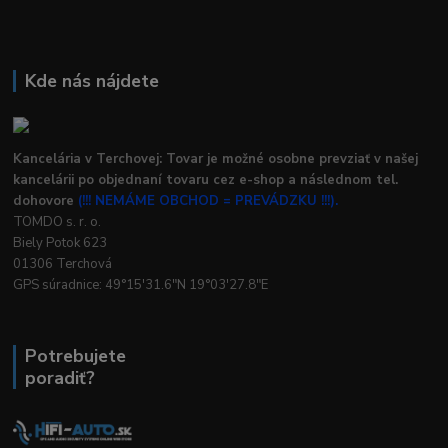
Kde nás nájdete
Kancelária v Terchovej: Tovar je možné osobne prevziať v našej
kancelárii po objednaní tovaru cez e-shop a následnom tel.
dohovore
(!!! NEMÁME OBCHOD = PREVÁDZKU !!!).
TOMDO s. r. o.
Biely Potok 623
01306 Terchová
GPS súradnice: 49°15'31.6"N 19°03'27.8"E
Potrebujete
poradiť?