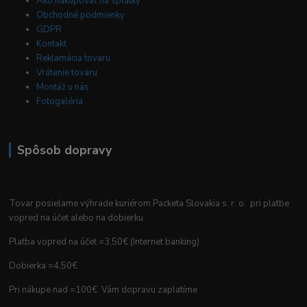
Ako nakupovať na splátky
Obchodné podmienky
GDPR
Kontakt
Reklamácia tovaru
Vrátenie tovaru
Montáž u nás
Fotogaléria
Spôsob dopravy
Tovar posielame výhrade kuriérom Packeta Slovakia s. r. o. pri platbe
vopred na účet alebo na dobierku.
Platba vopred na účet =3,50€ (Internet banking)
Dobierka =4,50€
Pri nákupe nad =100€ Vám dopravu zaplatíme