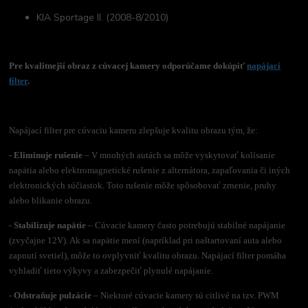
KIA Sportage II. (2008-8/2010)
Pre kvalitnejší obraz z cúvacej kamery odporúčame dokúpiť
napájací
filter
.
Napájací filter pre cúvaciu kameru zlepšuje kvalitu obrazu tým, že:
- Eliminuje rušenie
– V mnohých autách sa môže vyskytovať kolísanie
napätia alebo elektromagnetické rušenie z alternátora, zapaľovania či iných
elektronických súčiastok. Toto rušenie môže spôsobovať zrnenie, pruhy
alebo blikanie obrazu.
- Stabilizuje napätie
– Cúvacie kamery často potrebujú stabilné napájanie
(zvyčajne 12V). Ak sa napätie mení (napríklad pri naštartovaní auta alebo
zapnutí svetiel), môže to ovplyvniť kvalitu obrazu. Napájací filter pomáha
vyhladiť tieto výkyvy a zabezpečiť plynulé napájanie.
- Odstraňuje pulzácie
– Niektoré cúvacie kamery sú citlivé na tzv. PWM