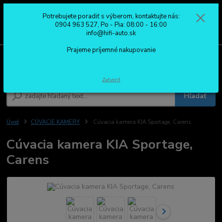
Potrebujete poradiť s výberom, kontaktujte nás:
0
ks
0904 963 527
0904 963 527, Po - Pia: 08:00 - 16:00
za
0,00 €
Po - Pia: 08:00 - 16:00
info@hifi-auto.sk
Prajeme príjemné nakupovanie
Menu
Zatvoriť
Hľadať
Úvod
CÚVACIE KAMERY
Cúvacia kamera KIA Sportage, Carens
Cúvacia kamera KIA Sportage,
Carens