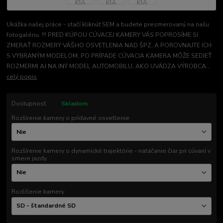
Ukážka našej práce - stačí kliknúť SEM a budete presmerovaný na našu
fotogalériu. !!! PRED KÚPOU CÚVACEJ KAMERY VÁS POPROSÍME SI
ZMERAŤ ROZMERY VÁŠHO OSVETLENIA NAD ŠPZ, A POROVNAJTE ICH
S VYBRANÝM MODELOM, PO PRÍPADE CÚVACIA KAMERA MÔŽE SEDIEŤ
ROZMERMI AJ NA INÝ MODEL AUTOMOBILU, AKO UVÁDZA VÝROBCA...
celý popis
Dostupnosť
Skladom
Rozšírenie kamery o prídavné osvetlenie
Rozšírenie kamery o dynamické trajektórie - natáčanie čiar pri cúvaní v
smere jazdy
Rozlíšenie kamery