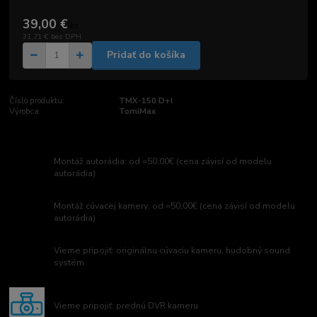
39,00 €
/
ks
31,71 €
bez DPH
Pridať do košíka
Číslo produktu:
TMX-150 D+I
Výrobca:
TomiMax
Montáž autorádia: od =50,00€ (cena závisí od modelu
autorádia)
Montáž cúvacej kamery: od =50,00€ (cena závisí od modelu
autorádia)
Vieme pripojiť: originálnu cúvaciu kameru, hudobný sound
systém
Vieme pripojiť: prednú DVR kameru