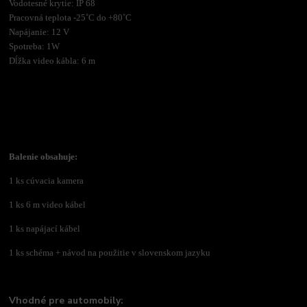
Vodotesné krytie: IP 68
Pracovná teplota -25˚C do +80˚C
Napájanie: 12 V
Spotreba: 1W
Dĺžka video kábla: 6 m
Balenie obsahuje:
1 ks cúvacia kamera
1 ks 6 m video kábel
1 ks napájací kábel
1 ks schéma +
návod na použitie v slovenskom jazyku
Vhodné pre automobily: