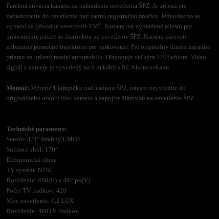
Farebná cúvacia kamera na nahradenie osvetlenia ŠPZ. Je určená pre
zabudovanie do osvetlenia nad zadnú registračnú značku. Jednoducho sa
vymení za pôvodné osvetlenie EVČ. Kamera má vyhradené miesto pre
umiestnenie pätice so žiarovkou na osvetlenie ŠPZ. Kamera zároveň
zobrazuje pomocné trajektórie pre parkovanie. Pre originálny dizajn zapadne
priamo na určený model automobilu. Disponuje veľkým 170° uhlom. Video
signál z kamery je vyvedený na 6 m kábli s RCA koncovkami.
Montáž:
Vyberte 1 lampičku nad zadnou ŠPZ, miesto nej vložíte do
originálneho otvoru túto kameru a zapojíte žiarovku na osvetlenie ŠPZ.
Technické parametre:
Senzor: 1/3“ farebný CMOS
Snímací uhol: 170°
Elektronická clona
TV systém: NTSC
Rozlíšenie: 656(H) x 492 px(V)
Počet TV riadkov: 420
Min. osvetlenie: 0,2 LUX
Rozlíšenie: 480TV riadkov