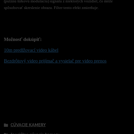
(pulznú šírkovú moduláciu) signálu z niektorých vozidiel, čo môže
spôsobovať skreslenie obrazu. Filter tento efekt zmierňuje.
Možnosť dokúpiť:
10m predlžovací video kábel
Bezdrôtový video prijímač a vysielač pre video prenos
Tovar zaradený v kategóriách
CÚVACIE KAMERY