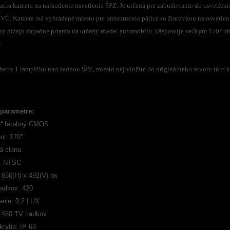
acia kamera na nahradenie osvetlenia ŠPZ. Je určená pre zabudovanie do osvetlen
EVČ. Kamera má vyhradené miesto pre umiestnenie pätice so žiarovkou na osvetlen
lny dizajn zapadne priamo na určený model automobilu. Disponuje veľkým 170° uh
.
erte 1 lampičku nad zadnou ŠPZ, miesto nej vložíte do originálneho otvoru túto k
parametre:
3“ farebný CMOS
ol: 170°
á clona
: NTSC
 656(H) x 492(V) px
iadkov: 420
enie: 0,2 LUX
: 480 TV riadkov
rytie: IP 68