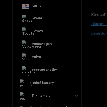
Suzuki
Možnosť 
Škoda
10m predl
Toyota
Bezdrôtový
Volkswagen
Volvo
ostatné značky
predné kamery
4 PIN kamery
Tovar 