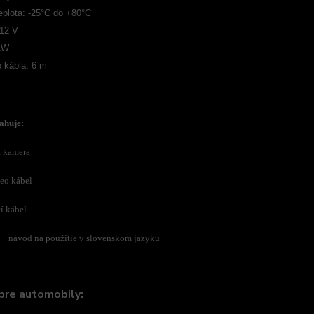
eplota: -25°C do +80°C
 12 V
1W
o kábla: 6 m
ahuje:
a kamera
deo kábel
í kábel
 +
návod na použitie v slovenskom jazyku
pre automobily: