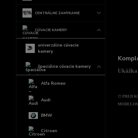
CENTRÁLNE ZAMYKANIE
CÚVACIE KAMERY
univerzálne cúvacie
kamery
Komple
špeciálne cúvacie kamery
Ukážka 
Alfa Romeo
!!! PRED
Audi
MODELOM,
BMW
Citroen