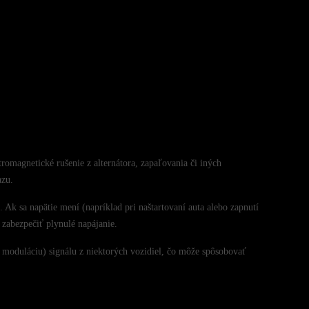
omagnetické rušenie z alternátora, zapaľovania či iných
azu.
 Ak sa napätie mení (napríklad pri naštartovaní auta alebo zapnutí
 zabezpečiť plynulé napájanie.
 moduláciu) signálu z niektorých vozidiel, čo môže spôsobovať