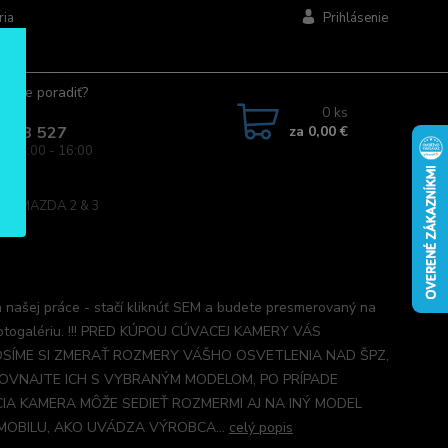
ria
Prihlásenie
ujete poradiť?
jte.
0
ks
za
0,00 €
 963 527
a: 08:00 - 16:00
era MAZDA 2 & 3
 našej práce - stačí kliknúť SEM a budete presmerovaný na
otogalériu. !!! PRED KÚPOU CÚVACEJ KAMERY VÁS
SÍME SI ZMERAŤ ROZMERY VÁŠHO OSVETLENIA NAD ŠPZ,
OVNAJTE ICH S VYBRANÝM MODELOM, PO PRÍPADE
IA KAMERA MÔŽE SEDIEŤ ROZMERMI AJ NA INÝ MODEL
OBILU, AKO UVÁDZA VÝROBCA...
celý popis