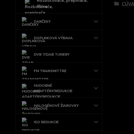
Rozbočovače, prepínače,
CÚVA
filtre
DARČEKY
DOPLNKOVÁ VÝBAVA
DVB T/DAB TUNERY
FM TRANSMITTRE
HUDOBNÉ
ADAPTÉRY/REDUKCIE
HALOGÉNOVÉ ŽIAROVKY
ISO REDUKCIE