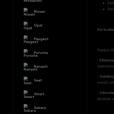
MA
MA
Nissan
Opel
Pre kvalit
Peugeot
Napájací fi
Porsche
- Eliminuj
Renault
elektronick
- Stabilizu
Seat
svetiel), m
- Odstraňu
Smart
skreslenie o
Subaru