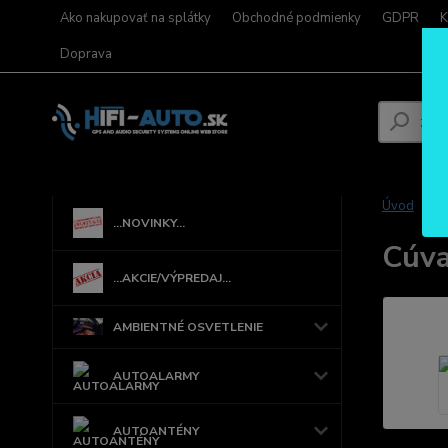
Ako nakupovať na splátky
Obchodné podmienky
GDPR
K
Doprava
Úvod
...NOVINKY...
Cúva
...AKCIE/VÝPREDAJ...
AMBIENTNÉ OSVETLENIE
AUTOALARMY
AUTOANTÉNY