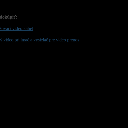
dokúpiť:
žovací video kábel
 video prijímač a vysielač pre video prenos
zaradený v kategóriách