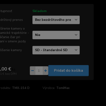
tupnosť
Skladom
drôtový prenos
šírenie kamery o
amické trajektórie -
áčanie čiar pri
aní v smere jazdy
líšenie kamery
,00 €
/
ks
Pridať do košíka
71 €
bez DPH
roduktu:
TMX-154 D
Výrobca:
TomiMax