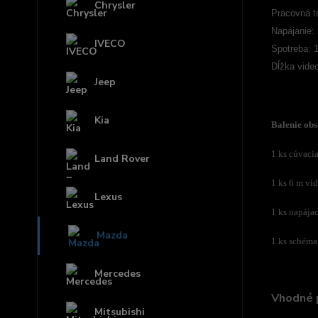
Chrysler
Pracovná t
Napájanie:
IVECO
Spotreba: 
Dĺžka vide
Jeep
Kia
Balenie obs
1 ks cúvaci
Land Rover
1 ks 6 m vi
Lexus
1 ks napájac
Mazda
1 ks schéma
Mercedes
Vhodné 
Mitsubishi