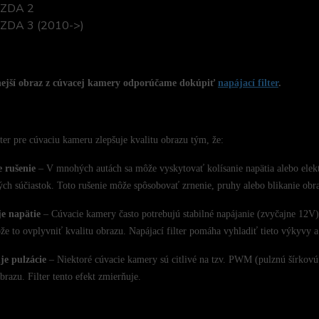
ZDA 2
ZDA 3 (2010->)
nejší obraz z cúvacej kamery odporúčame dokúpiť
napájací filter
.
lter pre cúvaciu kameru zlepšuje kvalitu obrazu tým, že:
e rušenie
– V mnohých autách sa môže vyskytovať kolísanie napätia alebo elektr
ých súčiastok. Toto rušenie môže spôsobovať zrnenie, pruhy alebo blikanie obr
je napätie
– Cúvacie kamery často potrebujú stabilné napájanie (zvyčajne 12V).
ôže to ovplyvniť kvalitu obrazu. Napájací filter pomáha vyhladiť tieto výkyvy a
je pulzácie
– Niektoré cúvacie kamery sú citlivé na tzv. PWM (pulznú šírkovú
brazu. Filter tento efekt zmierňuje.