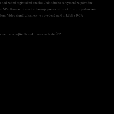
ia nad zadnú registračnú značku. Jednoducho sa vymení za pôvodné
ie ŠPZ. Kamera zároveň zobrazuje pomocné trajektórie pre parkovanie.
lom. Video signál z kamery je vyvedený na 6 m kábli s RCA
ameru a zapojíte žiarovku na osvetlenie ŠPZ.