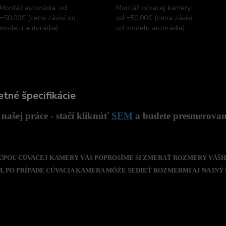
Montáž autorádia: od
Montáž cúvacej kamery:
=50,00€ (cena závisí od
od =50,00€ (cena závisí
modelu autorádia)
od modelu autorádia)
tné špecifikácie
našej práce - stačí kliknúť
SEM
a budete presmerovaný
 KÚPOU CÚVACEJ KAMERY VÁS POPROSÍME SI ZMERAŤ ROZMERY VÁŠH
 PO PRÍPADE CÚVACIA KAMERA MÔŽE SEDIEŤ ROZMERMI AJ NA INÝ 