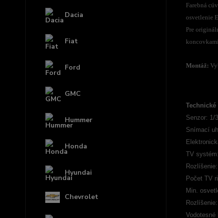
Farebná cúv
Dacia
osvetlenie 
Pre originá
Fiat
koncovkami
Montáž:
Vyb
Ford
GMC
Technické 
Senzor: 1/
Hummer
Snímací uh
Elektronick
Honda
TV systém
Rozlíšenie:
Hyundai
Počet TV r
Min. osvetl
Chevrolet
Rozlíšenie
Vodotesné k