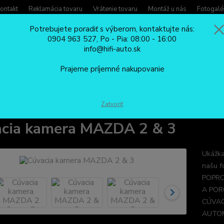
ontakt
Reklamácia tovaru
Vrátenie tovaru
Montáž u nás
Fotogalé
Potrebujete poradiť s výberom, kontaktujte nás:
0904 963 527, Po - Pia: 08:00 - 16:00
Potreb
info@hifi-auto.sk
Zavola
Hľadať
0904
Prajeme príjemné nakupovanie
Po - Pi
CÚVACIE KAMERY
špeciálne cúvacie kamery
Mazda
Cúvacia kam
Zatvoriť
cia kamera MAZDA 2 & 3
Ukážka
našu f
POPRO
A POR
CÚVAC
AUTOM